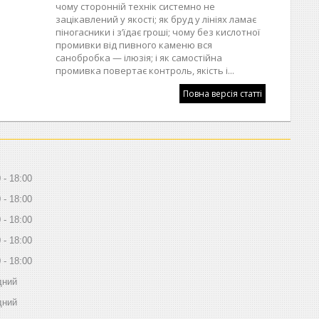
чому сторонній технік системно не
зацікавлений у якості; як бруд у лініях ламає
піногасники і з’їдає гроші; чому без кислотної
промивки від пивного каменю вся
санобробка — ілюзія; і як самостійна
промивка повертає контроль, якість і...
Повна версія статті
0
18:00
0
18:00
0
18:00
0
18:00
0
18:00
дний
дний