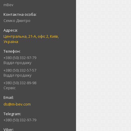
mBev
Cемко Дмитро
Центральна, 21-А, офіс 2, Київ,
Україна
+380 (50) 332-97-79
Відділ продажу
+380 (50) 332-57-57
Відділ продажу
+380 (50) 332-89-98
Сервіс
ds@m-bev.com
+380 (50) 332-97-79