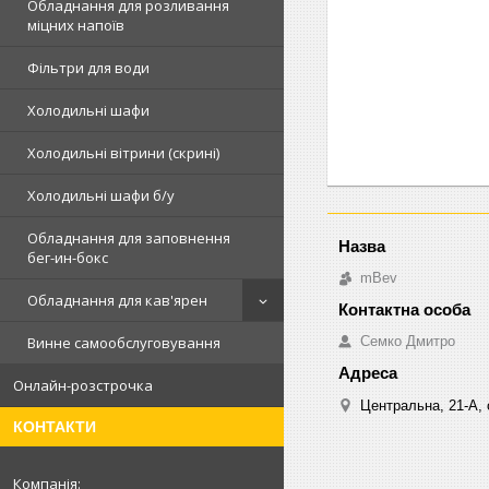
Обладнання для розливання
міцних напоїв
Фільтри для води
Холодильні шафи
Холодильні вітрини (скрині)
Холодильні шафи б/у
Обладнання для заповнення
бег-ин-бокс
mBev
Обладнання для кав'ярен
Винне самообслуговування
Cемко Дмитро
Онлайн-розстрочка
Центральна, 21-А, о
КОНТАКТИ