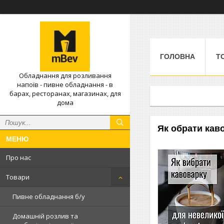
ГОЛОВНА
Т
Обладнання для розливання
напоїв - пивне обладнання - в
барах, ресторанах, магазинах, для
дома
Як обрати каво
Про нас
Товари
Пивне обладнання б/у
Домашній розлив та