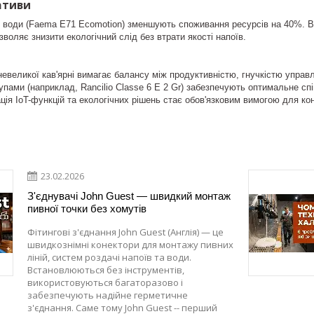
іативи
ї води (Faema E71 Ecomotion) зменшують споживання ресурсів на 40%. В
зволяє знизити екологічний слід без втрати якості напоїв.
невеликої кав'ярні вимагає балансу між продуктивністю, гнучкістю упра
пами (наприклад, Rancilio Classe 6 E 2 Gr) забезпечують оптимальне спі
рація IoT-функцій та екологічних рішень стає обов'язковим вимогою для к
23.02.2026
З'єднувачі John Guest — швидкий монтаж
пивної точки без хомутів
Фітингові з'єднання John Guest (Англія) — це
швидкознімні конектори для монтажу пивних
ліній, систем роздачі напоїв та води.
Встановлюються без інструментів,
використовуються багаторазово і
забезпечують надійне герметичне
з'єднання. Саме тому John Guest -- перший