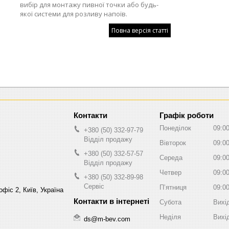
вибір для монтажу пивної точки або будь-
якої системи для розливу напоїв.
Повна версія статті
Графік роботи
Понеділок
09:0
+380 (50) 332-97-79
Відділ продажу
Вівторок
09:0
+380 (50) 332-57-57
Середа
09:0
Відділ продажу
Четвер
09:0
+380 (50) 332-89-98
Сервіс
Пʼятниця
09:0
фіс 2, Київ, Україна
Субота
Вихі
Неділя
Вихі
ds@m-bev.com