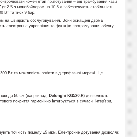
контролювати кожен етап приготування – від трамбування кави
7 gr 2 S з монобойлером на 10.5 л забезпечують стабільність
00 Вт та тиск 9 бар.
нтом на швидкість обслуговування. Вони оснащені двома
ють електронне управління та функцію програмування обсягу
4300 Вт та можливість роботи від трифазної мережі. Це
ною до 50 см (наприклад,
Delonghi KG520.R
) дозволяють
ового покриття гармонійно інтегрується в сучасні інтер'єри,
ечують точність помелу ±5 мкм. Електронне дозування дозволяє