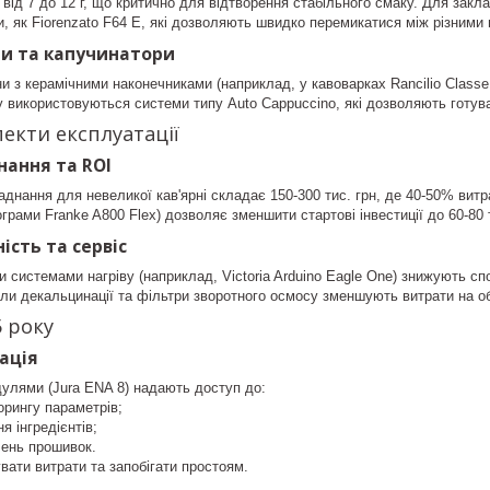
 від 7 до 12 г, що критично для відтворення стабільного смаку. Для зак
, як Fiorenzato F64 E, які дозволяють швидко перемикатися між різним
ми та капучинатори
ни з керамічними наконечниками (наприклад, у кавоварках Rancilio Class
у використовуються системи типу Auto Cappuccino, які дозволяють готув
пекти експлуатації
нання та ROI
днання для невеликої кав'ярні складає 150-300 тис. грн, де 40-50% вит
ограми Franke A800 Flex) дозволяє зменшити стартові інвестиції до 60-80
ість та сервіс
и системами нагріву (наприклад, Victoria Arduino Eagle One) знижують с
кли декальцинації та фільтри зворотного осмосу зменшують витрати на 
5 року
рація
дулями (Jura ENA 8) надають доступ до:
торингу параметрів;
ня інгредієнтів;
лень прошивок.
вати витрати та запобігати простоям.