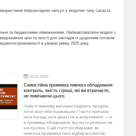
икористання біорозкладних капсул у моделях типу Lavazza
вління та бюджетними обмеженнями. Напівавтоматичні моделі з
ввідношення ціни та якості для закладів із щоденним потоком
онкурентоспроможності в умовах ринку 2025 року.
02.02.2026
Самостійна промивка пивного обладнання:
контроль, якість і гроші, які ви втрачаєте,
не помічаючи цього
Чому в пивному магазині падають продажі,
хоча «все ніби нормально»? Часто причина
не в локації, не в цінах і не в асортименті — а
в промивці обладнання, яку ніхто реально не
контролює. У цій статті розбираємо: як
неякісна промивка тихо відбирає клієнтів;