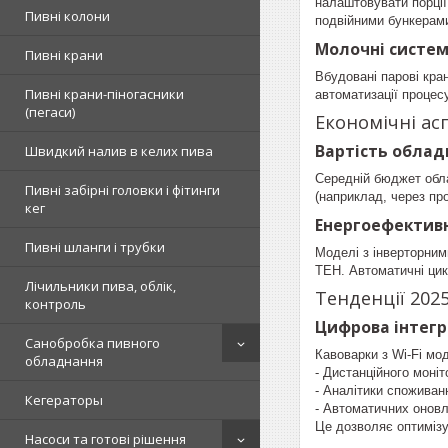
налаштовувати порції
Пивні колони
подвійними бункерами
Молочні систе
Пивні крани
Вбудовані парові кра
Пивні крани-піногасники
автоматизації процес
(пегаси)
Економічні ас
Вартість облад
Швидкий налив в келих пива
Середній бюджет обла
Пивні забірні головки і фітинги
(наприклад, через пр
кег
Енергоефективн
Пивні шланги і трубки
Моделі з інверторним
ТЕН. Автоматичні ци
Лічильники пива, облік,
Тенденції 202
контроль
Цифрова інтег
Санобробка пивного
Кавоварки з Wi-Fi мо
обладнання
- Дистанційного моні
- Аналітики споживан
Кегераторы
- Автоматичних онов
Це дозволяє оптимізу
Насоси та готові рішення