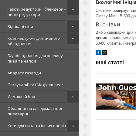
Екологічні ініц
Газові редуктори і блендери -
Системи рециркуляці
пивні редуктори
Classy Mini LB 300 до
Ві снівки
Відсікачі піни
Вибір кавоварки для 
Комплектуючі для пивного
двома варильними гру
обладнання
50-80 клієнтів. Інтег
Б/у обладнання для розливу
пива та напоїв
Інші статті
Апарати газводи
Послуги mBev і MagNum-beer
Домашній бар
Обладнання для домашньої
пивоварні
Кеги для пива та інших напоїв