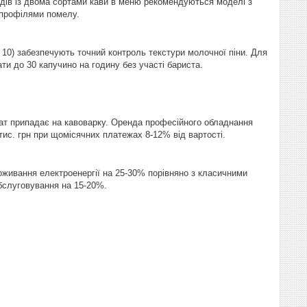
ладів із двома сортами кави в меню рекомендуються моделі з
и профілями помелу.
e 10) забезпечують точний контроль текстури молочної піни. Для
ати до 30 капучино на годину без участі бариста.
рат припадає на кавоварку. Оренда професійного обладнання
 тис. грн при щомісячних платежах 8-12% від вартості.
поживання електроенергії на 25-30% порівняно з класичними
обслуговування на 15-20%.