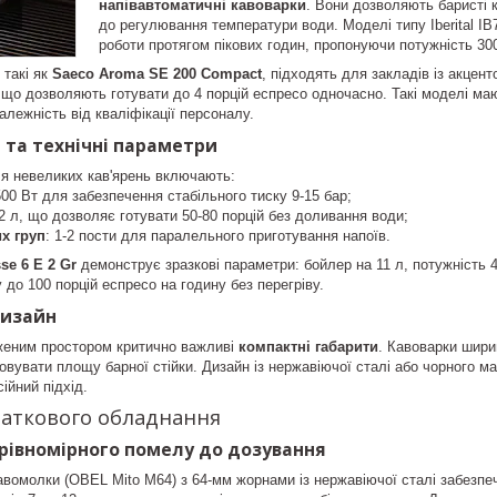
напівавтоматичні кавоварки
. Вони дозволяють баристі 
до регулювання температури води. Моделі типу Iberital IB
роботи протягом пікових годин, пропонуючи потужність 30
 такі як
Saeco Aroma SE 200 Compact
, підходять для закладів із акце
що дозволяють готувати до 4 порцій еспресо одночасно. Такі моделі ма
алежність від кваліфікації персоналу.
 та технічні параметри
ля невеликих кав'ярень включають:
500 Вт для забезпечення стабільного тиску 9-15 бар;
12 л, що дозволяє готувати 50-80 порцій без доливання води;
х груп
: 1-2 пости для паралельного приготування напоїв.
sse 6 E 2 Gr
демонструє зразкові параметри: бойлер на 11 л, потужність 
у до 100 порцій еспресо на годину без перегріву.
 дизайн
еженим простором критично важливі
компактні габарити
. Кавоварки шири
вувати площу барної стійки. Дизайн із нержавіючої сталі або чорного мат
ійний підхід.
одаткового обладнання
 рівномірного помелу до дозування
авомолки (OBEL Mito M64) з 64-мм жорнами із нержавіючої сталі забезп