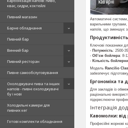
карбонізація напоїв: пиво,
квас, сидри, коктейлі
Пивний магазин
Автоматичні системи,
варильними групами, 
Барне обладнання
напоїв, що зменшує з
Продуктивність
Пивний бар
Ключові показники д
Винний бар
-
Потужність
: 2500-3
-
Об’єм бойлера
: 8-
-
Кількість бойлерни
Пивний ресторан
Модель
Rancilio Cla
Пивне самообслуговування
забезпечує підготовк
Ергономіка та
Охолоджувачі пива та інших
напоїв - пивні охолоджувачі
Для закладів із обм
бу і нові
раціонально використо
підкреслюючи профес
Холодильні камери для
Інтеграція д
пивних кег
Кавомолки: від
Готові комплекти обладнання
Професійні жорнові к