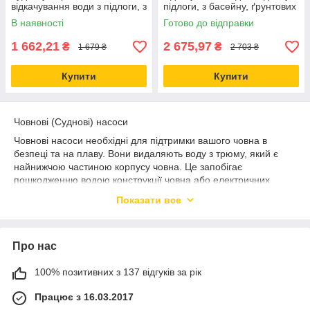
відкачування води з підлоги, з
підлоги, з басейну, ґрунтових
басейну, ґрунтових вод, 69 л/
вод, 69 л/хв, 12В
В наявності
Готово до відправки
хв, 12В
1 662,21
2 675,97
₴
₴
1 679 ₴
2 703 ₴
Купити
Купити
Човнові (Суднові) насоси
Човнові насоси необхідні для підтримки вашого човна в
безпеці та на плаву. Вони видаляють воду з трюму, який є
найнижчою частиною корпусу човна. Це запобігає
пошкодженню водою конструкції човна або електричних
систем.
Показати все
Існує безліч різних типів човнових насосів, кожен з яких має
свої переваги та недоліки. До найбільш поширених типів
човнових насосів належать:
Про нас
Автоматичні трюмні насоси: Ці насоси призначені для
автоматичного увімкнення, коли вода досягає певного рівня в
100% позитивних з 137 відгуків за рік
трюмі. Вони є хорошим вибором для човнів, які
використовуються регулярно, оскільки вони можуть
Працює з 16.03.2017
допомогти запобігти пошкодження водою, перш ніж воно