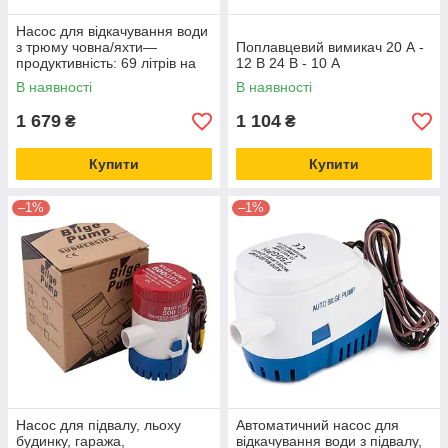
Насос для відкачування води
з трюму човна/яхти—
Поплавцевий вимикач 20 А -
продуктивність: 69 літрів на
12 В 24 В - 10 А
хвилину, Напруга: 12В,
В наявності
В наявності
1 679
1 104
₴
₴
Купити
Купити
–1%
–1%
Насос для підвалу, льоху
Автоматичний насос для
будинку, гаража,
відкачування води з підвалу,