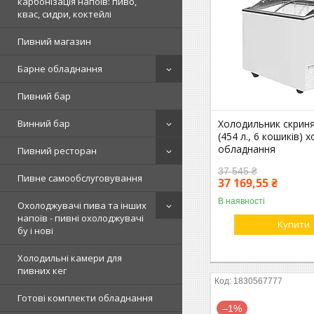
карбонізація напоїв: пиво,
квас, сидри, коктейлі
Пивний магазин
Барне обладнання
Пивний бар
Холодильник скриня
Винний бар
(454 л., 6 кошиків)
обладнання
Пивний ресторан
37 545 ₴
Пивне самообслуговування
37 169,55 ₴
В наявності
Охолоджувачі пива та інших
напоїв - пивні охолоджувачі
Купити
бу і нові
Холодильні камери для
пивних кег
1830567777
Готові комплекти обладнання
–1%