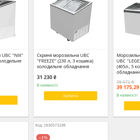
 UBC "NIX"
Скриня морозильна UBC
Морозильн
 холодильне
"FREEZE" (230 л, 3 кошика)
UBC "LEGE
холодильне обладнання
(405л., 5 
обладнанн
31 230 ₴
39 571 ₴
В наявності
39 175,29
Купити
В наявності
1830573198
–1%