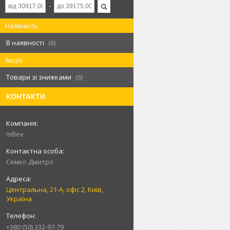
Наявність
В наявності
6
Акція
Товари зі знижками
6
КОНТАКТИ
mBev
Cемко Дмитро
Центральна, 21-А, офіс 2, Київ,
Україна
+380 (50) 332-97-79