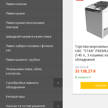
Пивні колони
Пивні крани
Пивні крани-піногасники
(пегаси)
Швидкий налив в келих пива
Пивні забірні головки і фітинги
Торгова морозильн
кег
UBC "STAR" PREMIU
(140 л., 3 кошики) 
обладнання
Пивні шланги і трубки
33 473 ₴
Лічильники пива, облік,
33 138,27 ₴
контроль
В наявності
Санобробка пивного
Купити
обладнання
Кегераторы
Насоси та готові рішення