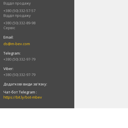
Відділ продажу
+380 (50) 332-57-57
Відділ продажу
+380 (50) 332-89-98
Сервіс
ds@m-bev.com
+380 (50) 332-97-79
+380 (50) 332-97-79
Чат-бот Telegram
https://bit.ly/bot-mbev