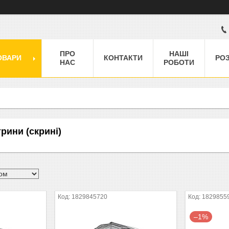
ПРО
НАШІ
ОВАРИ
КОНТАКТИ
РО
НАС
РОБОТИ
рини (скрині)
1829845720
1829855
–1%