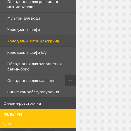
Обладнання для розливання
міцних напоїв
Фільтри для води
Холодильні шафи
Холодильні вітрини (скрині)
Холодильні шафи б/у
Обладнання для заповнення
бег-ин-бокс
Обладнання для кав'ярен
Винне самообслуговування
Онлайн-розстрочка
ФІЛЬТРИ
Ціна