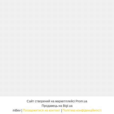
Сайт створений на маркетплейсі
Prom.ua
Продавець на Bigl.ua
mBev |
Поскаржитися на контент
|
Політика конфіденційності