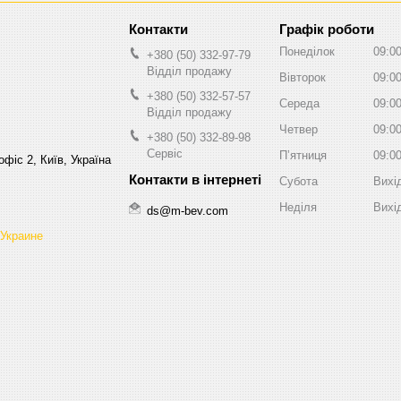
Графік роботи
Понеділок
09:0
+380 (50) 332-97-79
Відділ продажу
Вівторок
09:0
+380 (50) 332-57-57
Середа
09:0
Відділ продажу
Четвер
09:0
+380 (50) 332-89-98
Сервіс
Пʼятниця
09:0
фіс 2, Київ, Україна
Субота
Вихі
Неділя
Вихі
ds@m-bev.com
 Украине