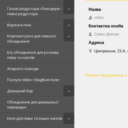
Газові редуктори і блендери -
пивні редуктори
mBev
Відсікачі піни
Cемко Дмитро
Комплектуючі для пивного
обладнання
Центральна, 21-А, о
Б/у обладнання для розливу
пива та напоїв
Апарати газводи
Пивное оборудование в
Послуги mBev і MagNum-beer
Домашній бар
Обладнання для домашньої
пивоварні
Кеги для пива та інших напоїв