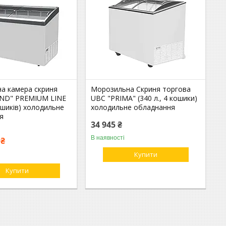
а камера скриня
Морозильна Скриня торгова
ND" PREMIUM LINE
UBC "PRIMA" (340 л., 4 кошики)
кошиків) холодильне
холодильне обладнання
я
34 945 ₴
В наявності
 ₴
Купити
Купити