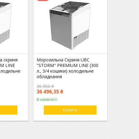
а скриня
Морозильна Скриня UBC
M LINE
"STORM" PREMIUM LINE (300
холодильне
л., 3/4 кошики) холодильне
обладнання
36 865 ₴
36 496,35 ₴
В наявності
Купити