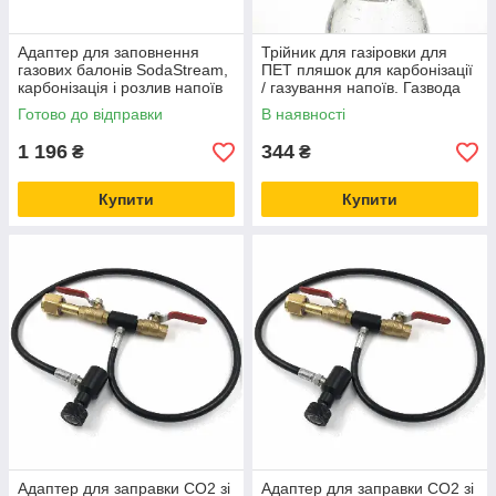
Адаптер для заповнення
Трійник для газіровки для
газових балонів SodaStream,
ПЕТ пляшок для карбонізації
карбонізація і розлив напоїв
/ газування напоїв. Газвода
удома, CO2 для акваріума
вдома
Готово до відправки
В наявності
1 196
344
₴
₴
Купити
Купити
Адаптер для заправки CO2 зі
Адаптер для заправки CO2 зі