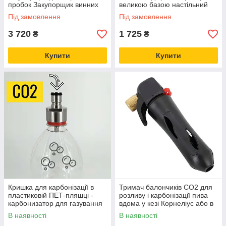
пробок Закупорщик винних
великою базою настільний
пляшок сталевий
Під замовлення
Під замовлення
3 720
1 725
₴
₴
Купити
Купити
Кришка для карбонізації в
Тримач балончиків CO2 для
пластиковій ПЕТ-пляшці -
розливу і карбонізації пива
карбонизатор для газування
вдома у кезі Корнеліус або в
майже як iSi Twist-n Sparkle
ПЕТ-пляшці
В наявності
В наявності