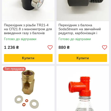
Перехідник з різьби TR21-4
Перехідник з балона
на СП21.8 з манометром для
SodaStream на звичайний
виведення газу з балонів
редуктор, карбонізація і
SodaStream
розлив напоїв удома, CO2
Готово до відправки
Готово до відправки
для акваріума
1 236
880
₴
₴
Купити
Купити
Топ продажів