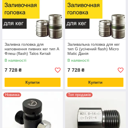
Заливна головка для
Заливальна головка для кег
наповнення пивних кег тип А
тип G (усічений flash) Micro
Флеш (flash) Talos Китай
Matic Данія
В наявності
В наявності
7 728
7 728
₴
₴
Купити
Купити
Новинка
Топ продажів