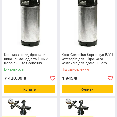
Кег пива, колд брю кави,
Кега Cornelius Корнеліус Б/У I
вина, лимонадів та інших
категорія для нітро-кава
напоїв - 19л Cornelius
коктейлів для домашнього
Корнеліус
пивоваріння 19л
В наявності
Під замовлення
7 418,39
4 945
₴
₴
Купити
Купити