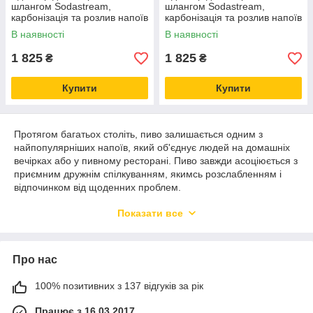
шлангом Sodastream,
шлангом Sodastream,
карбонізація та розлив напоїв
карбонізація та розлив напоїв
будинку, CO2 для акваріума
будинку, CO2 для акваріума
В наявності
В наявності
1 825
1 825
₴
₴
Купити
Купити
Протягом багатьох століть, пиво залишається одним з
найпопулярніших напоїв, який об'єднує людей на домашніх
вечірках або у пивному ресторані. Пиво завжди асоціюється з
приємним дружнім спілкуванням, якимсь розслабленням і
відпочинком від щоденних проблем.
В даний час, хмільний напій представлений чималою
Показати все
кількістю сортів, що дозволяє задовольнити смаки практично
будь-якого любителя пива. Однак, багато гурмани йдуть ще
далі, освоюючи домашнє пивоваріння, яке стає для них
майданчиком для самовираження, а, нерідко, і непоганим
Про нас
джерелом доходу.
Особливості обладнання для
100% позитивних з 137 відгуків за рік
домашньої пивоварні
Працює з 16.03.2017