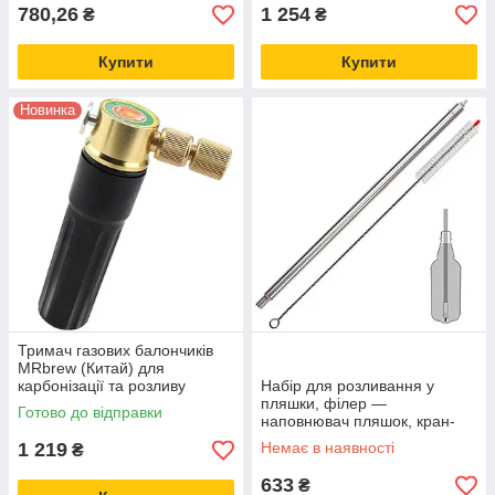
780,26
1 254
₴
₴
Купити
Купити
Новинка
Тримач газових балончиків
MRbrew (Китай) для
карбонізації та розливу
Набір для розливання у
напоїв у домашніх умовах
пляшки, філер —
Готово до відправки
наповнювач пляшок, кран-
палиця для розливання пива,
1 219
Немає в наявності
₴
квасу, вина
633
₴