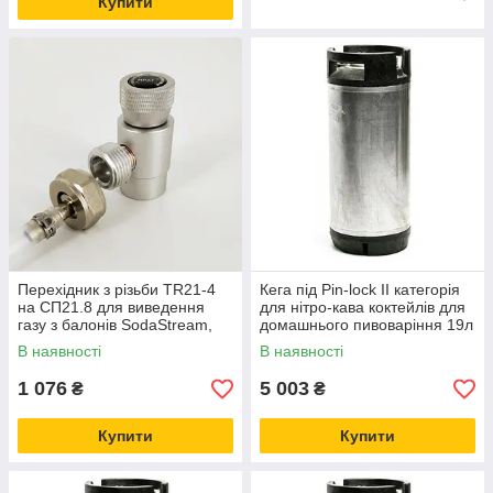
Купити
Перехідник з різьби TR21-4
Кега під Pin-lock II категорія
на СП21.8 для виведення
для нітро-кава коктейлів для
газу з балонів SodaStream,
домашнього пивоваріння 19л
карбонізація напоїв удома
Cornelius Корнеліус Б/У
В наявності
В наявності
1 076
5 003
₴
₴
Купити
Купити