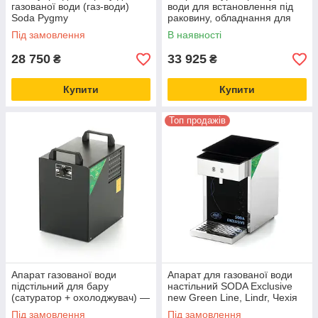
газованої води (газ-води)
води для встановлення під
Soda Pygmy
раковину, обладнання для
барів, краще, ніж
Під замовлення
В наявності
СОДАСТРІМ
28 750
33 925
₴
₴
Купити
Купити
Топ продажів
Апарат газованої води
Апарат для газованої води
підстільний для бару
настільний SODA Exclusive
(сатуратор + охолоджувач) —
new Green Line, Lindr, Чехія
25 л/год — SODA PYGMY
Під замовлення
Під замовлення