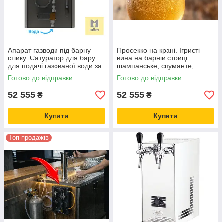
Апарат газводи під барну
Просекко на крані. Ігристі
стійку. Сатуратор для бару
вина на барній стойці:
для подачі газованої води за
шампанське, спуманте,
барною стійкою в кафе і
глера, фризанте, апероль
Готово до відправки
Готово до відправки
ресторанах.
спрітц, хуго спрітц
52 555
52 555
₴
₴
Купити
Купити
Топ продажів