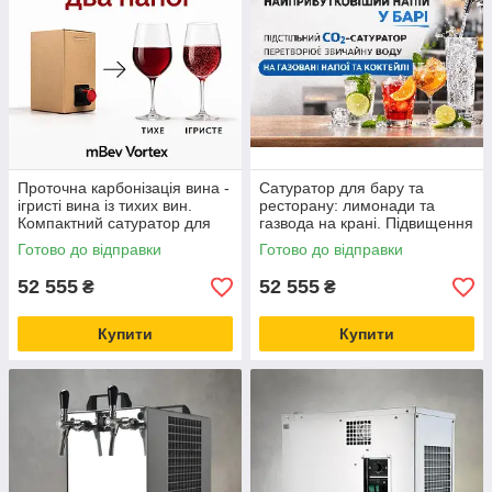
Проточна карбонізація вина -
Сатуратор для бару та
ігристі вина із тихих вин.
ресторану: лимонади та
Компактний сатуратор для
газвода на крані. Підвищення
вин в точці розлива вина
прибутку бізнесу.
Готово до відправки
Готово до відправки
52 555
52 555
₴
₴
Купити
Купити