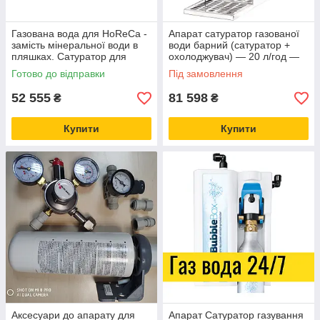
Газована вода для HoReCa -
Апарат сатуратор газованої
замість мінеральної води в
води барний (сатуратор +
пляшках. Сатуратор для
охолоджувач) — 20 л/год —
бару, кафе, ресторану.
SODA PYGMY, Lindr, Чехія
Готово до відправки
Під замовлення
Насичення напоїв CO2, N2
52 555
81 598
₴
₴
Купити
Купити
Аксесуари до апарату для
Апарат Сатуратор газування