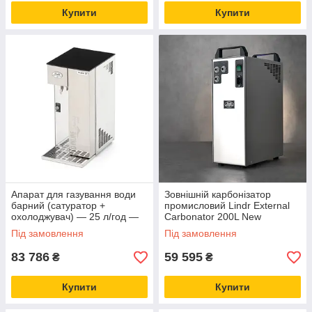
Купити
Купити
Апарат для газування води
Зовнішній карбонізатор
барний (сатуратор +
промисловий Lindr External
охолоджувач) — 25 л/год —
Carbonator 200L New
CW COMPACT Green Line,
Під замовлення
Під замовлення
Lindr, Чехія
83 786
59 595
₴
₴
Купити
Купити