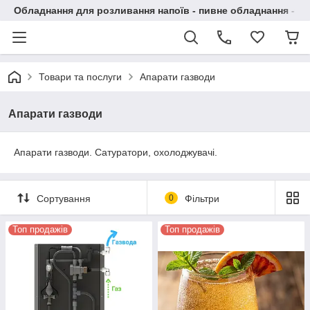
Обладнання для розливання напоїв - пивне обладнання - в 
Товари та послуги
Апарати газводи
Апарати газводи
Апарати газводи. Сатуратори, охолоджувачі.
Сортування
0
Фільтри
Топ продажів
Топ продажів