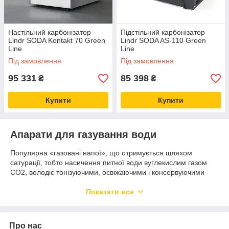
Настільний карбонізатор
Підстільний карбонізатор
Lindr SODA Kontakt 70 Green
Lindr SODA AS-110 Green
Line
Line
Під замовлення
Під замовлення
95 331
85 398
₴
₴
Купити
Купити
Апарати для газування води
Популярна «газовані напої», що отримується шляхом
сатурації, тобто насичення питної води вуглекислим газом
СО2, володіє тонізуючими, освіжаючими і консервуючими
властивостями, надають бактерицидну дію на деякі
мікроорганізми.
Показати все
До недавніх пір, сатуратори – апарати, призначені для
насичення води вуглекислотою, можна було зустріти хіба що
на виробничому майданчику в харчовій галузі або в
Про нас