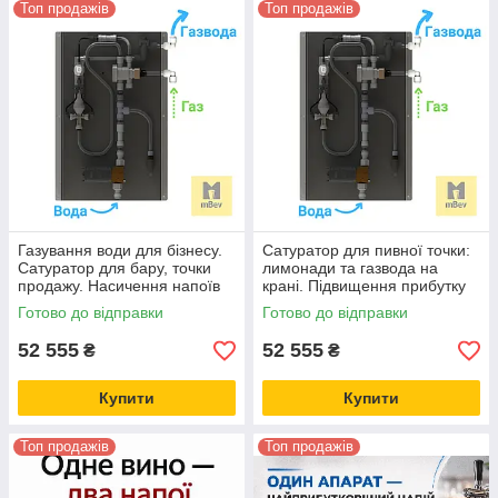
Топ продажів
Топ продажів
Газування води для бізнесу.
Сатуратор для пивної точки:
Сатуратор для бару, точки
лимонади та газвода на
продажу. Насичення напоїв
крані. Підвищення прибутку
CO2, N2, O2 - карбонізатор
бізнесу.
Готово до відправки
Готово до відправки
нового покоління
52 555
52 555
₴
₴
Купити
Купити
Топ продажів
Топ продажів