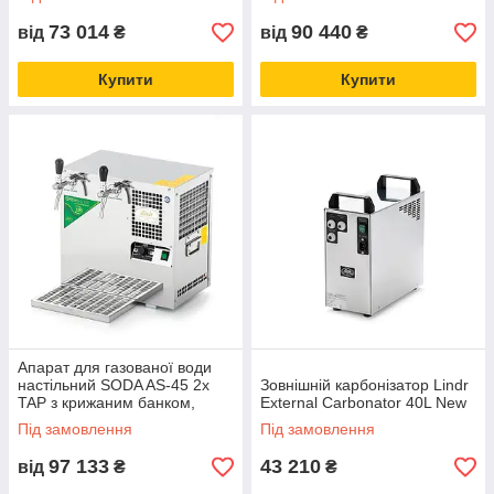
GREEN LINE, Lindr, Чехія
73 014
90 440
від
₴
від
₴
Купити
Купити
Апарат для газованої води
настільний SODA AS-45 2x
Зовнішній карбонізатор Lindr
TAP з крижаним банком,
External Carbonator 40L New
Lindr, Чехія
Під замовлення
Під замовлення
97 133
43 210
від
₴
₴