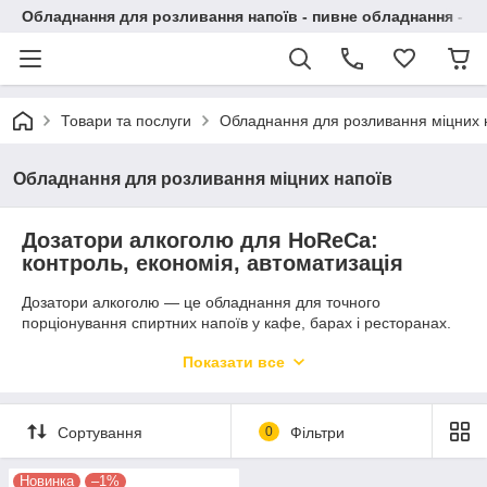
Обладнання для розливання напоїв - пивне обладнання - в 
Товари та послуги
Обладнання для розливання міцних 
Обладнання для розливання міцних напоїв
Дозатори алкоголю для HoReCa:
контроль, економія, автоматизація
Дозатори алкоголю — це обладнання для точного
порціонування спиртних напоїв у кафе, барах і ресторанах.
Вони забезпечують контроль витрат, зменшують втрати та
Показати все
підвищують швидкість обслуговування. Використання
дозаторів дозволяє власникам закладів автоматизувати
подачу алкоголю, запобігти зловживанням персоналу та
збільшити прибутковість бізнесу.
Сортування
0
Фільтри
Основні переваги для бізнесу
Новинка
–1%
✅
Контроль витрат