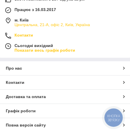
🔹
Для барів та нічних клубів
– швидке приготування
Працює з 16.03.2017
коктейлів без втрат
🔹
Для ресторанів
– стабільна якість порційних напоїв
м. Київ
🔹
Для готелів
– автоматизоване обслуговування гостей
Центральна, 21-А, офіс 2, Київ, Україна
Дозатори алкоголю – це інвестиція, яка окупається
Контакти
швидко, зменшуючи витрати та збільшуючи
прибутковість вашого закладу.
Сьогодні вихідний
Показати весь графік роботи
Про нас
Контакти
Доставка та оплата
Графік роботи
КНОПКА
ЗВ'ЯЗКУ
Повна версія сайту