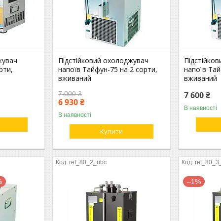
жувач
Підстійковий охолоджувач
Підстійко
рти,
напоїв Тайфун-75 на 2 сорти,
напоїв Тай
вживаний
вживаний
7 000 ₴
7 600 ₴
6 930 ₴
В наявності
В наявності
Купити
ref_80_2_ubc
ref_80_3
%
–1%