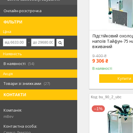
Онлайн-розстрочка
ФІЛЬТРИ
Ціна
Підстійковий охол
напоїв Тайфун-75 на
вживаний
Наявність
9 400 ₴
9 306 ₴
В наявності
54
В наявності
Акція
Купити
Товари зі знижками
27
КОНТАКТИ
bu_90_2_ubc
–1%
mBev
Cемко Дмитро