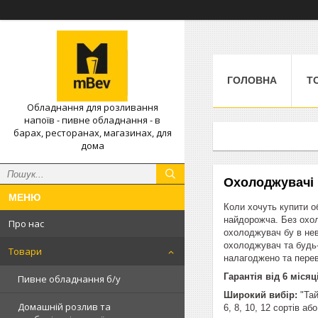
ГОЛОВНА
Т
Обладнання для розливання
напоїв - пивне обладнання - в
барах, ресторанах, магазинах, для
дома
Охолоджувачі 
Коли хочуть купити о
найдорожча. Без охол
Про нас
охолоджувач бу в нев
охолоджувач та будь-
Товари
налагоджено та перев
Гарантія від 6 місяц
Пивне обладнання б/у
Широкий вибір:
"Тай
Домашній розлив та
6, 8, 10, 12 сортів аб