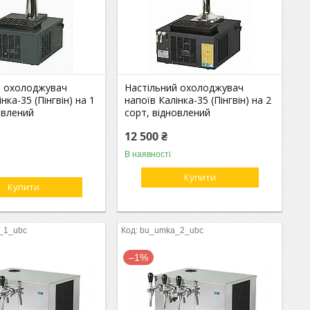
й охолоджувач
Настільний охолоджувач
нка-35 (Пінгвін) на 1
напоїв Калінка-35 (Пінгвін) на 2
овлений
сорт, відновлений
12 500 ₴
В наявності
Купити
Купити
_1_ubc
bu_umka_2_ubc
–1%