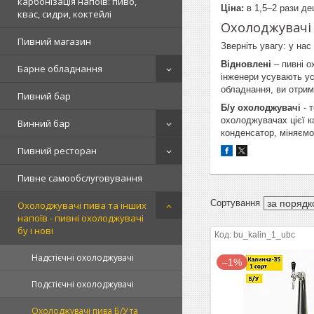
карбонізація напоїв: пиво,
Ціна:
в 1,5–2 рази де
квас, сидри, коктейлі
Охолоджувачі 
Пивний магазин
Зверніть увагу: у нас
Відновлені
– пивні о
Барне обладнання
інженери усувають ус
обладнання, ви отриму
Пивний бар
Б/у охолоджувачі
- т
охолоджувачах цієї к
Винний бар
конденсатор, міняємо
Пивний ресторан
Пивне самообслуговування
Охолоджувачі пива та інших
напоїв - пивні охолоджувачі
бу і нові
bu_kalin_1_ubc
Надстієчні охолоджувачі
–1%
Подстієчні охолоджувачі
Охолоджувачі пива Б/У та