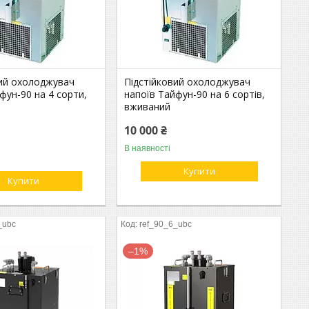
вий охолоджувач
Підстійковий охолоджувач
фун-90 на 4 сорти,
напоїв Тайфун-90 на 6 сортів,
вживаний
10 000 ₴
В наявності
Купити
Купити
_ubc
ref_90_6_ubc
–1%