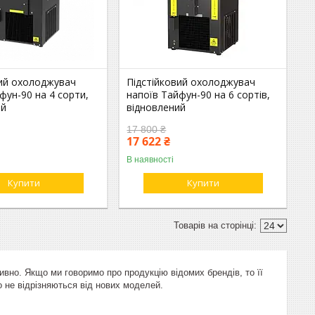
вий охолоджувач
Підстійковий охолоджувач
фун-90 на 4 сорти,
напоїв Тайфун-90 на 6 сортів,
ий
відновлений
17 800 ₴
17 622 ₴
В наявності
Купити
Купити
вно. Якщо ми говоримо про продукцію відомих брендів, то її
но не відрізняються від нових моделей.