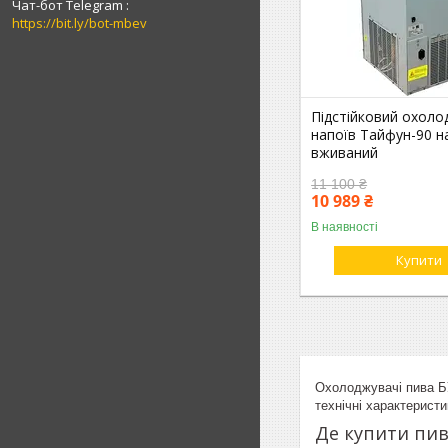
Чат-бот Telegram
https://bit.ly/bot-mbev
Підстійковий охол
напоїв Тайфун-90 на
вживаний
11 100 ₴
10 989 ₴
В наявності
Купити
Охолоджувачі пива БУ
технічні характеристи
Де купити пи