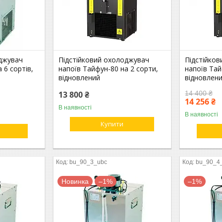
оджувач
Підстійковий охолоджувач
Підстійко
 6 сортів,
напоїв Тайфун-80 на 2 сорти,
напоїв Тай
відновлений
відновлен
13 800 ₴
14 400 ₴
14 256 ₴
В наявності
В наявності
Купити
bu_90_3_ubc
bu_90_4
Новинка
–1%
–1%