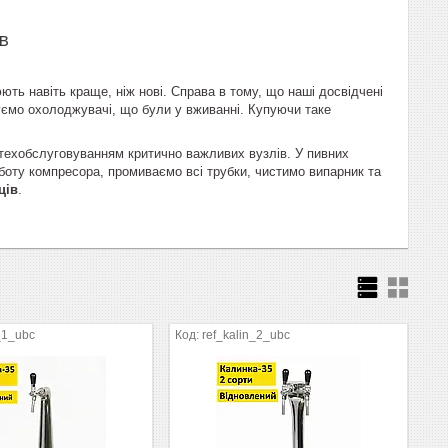
в
ть навіть краще, ніж нові. Справа в тому, що наші досвідчені
уємо охолоджувачі, що були у вживанні. Купуючи таке
та техобслуговуванням критично важливих вузлів. У пивних
оботу компресора, промиваємо всі трубки, чистимо випарник та
ців
.
n_1_ubc
ref_kalin_2_ubc