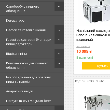
Санобробка пивного
обладнання
Кегераторы
Насоси та готові рішення
Настільний охолод
напоїв Катюша-50 н
вживаний
Газові редуктори і блендери -
пивні редуктори
10 200 ₴
10 098 ₴
Відсікачі піни
В наявності
Комплектуючі для пивного
Купити
обладнання
Б/у обладнання для розливу
пива та напоїв
bu_umka_3_ubc
Апарати газводи
Послуги mBev і MagNum-beer