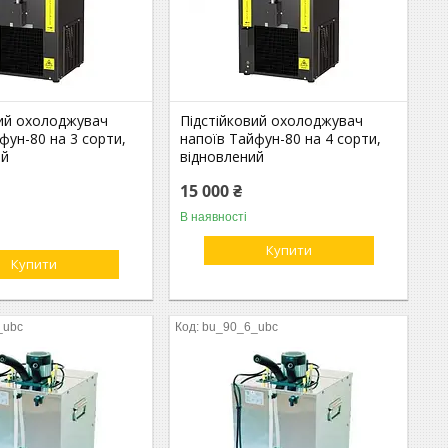
вий охолоджувач
Підстійковий охолоджувач
фун-80 на 3 сорти,
напоїв Тайфун-80 на 4 сорти,
ий
відновлений
15 000 ₴
В наявності
Купити
Купити
_ubc
bu_90_6_ubc