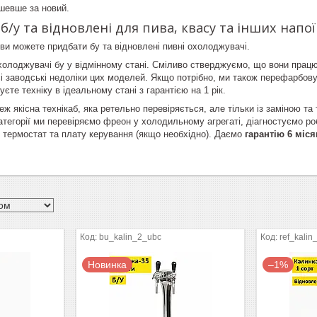
шевше за новий.
б/у та відновлені для пива, квасу та інших напої
 ви можете придбати бу та відновлені пивні охолоджувачі.
холоджувачі бу у відмінному стані. Сміливо стверджуємо, що вони працюю
і заводські недоліки цих моделей. Якщо потрібно, ми також перефарбов
єте техніку в ідеальному стані з гарантією на 1 рік.
еж якісна технікаб, яка ретельно перевіряється, але тільки із заміною 
атегорії ми перевіряємо фреон у холодильному агрегаті, діагностуємо р
 термостат та плату керування (якщо необхідно). Даємо
гарантію 6 міся
bu_kalin_2_ubc
ref_kali
Новинка
–1%