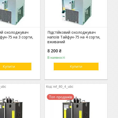
вий охолоджувач
Підстійковий охолоджувач
фун-75 на 3 сорти,
напоїв Тайфун-75 на 4 сорти,
вживаний
8 200 ₴
В наявності
Купити
Купити
_ubc
ref_80_4_ubc
Топ продажів