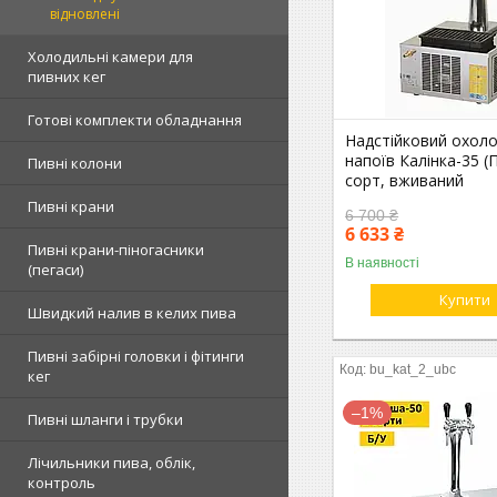
відновлені
Холодильні камери для
пивних кег
Готові комплекти обладнання
Надстійковий охол
напоїв Калінка-35 (П
Пивні колони
сорт, вживаний
Пивні крани
6 700 ₴
6 633 ₴
Пивні крани-піногасники
В наявності
(пегаси)
Купити
Швидкий налив в келих пива
Пивні забірні головки і фітинги
bu_kat_2_ubc
кег
–1%
Пивні шланги і трубки
Лічильники пива, облік,
контроль