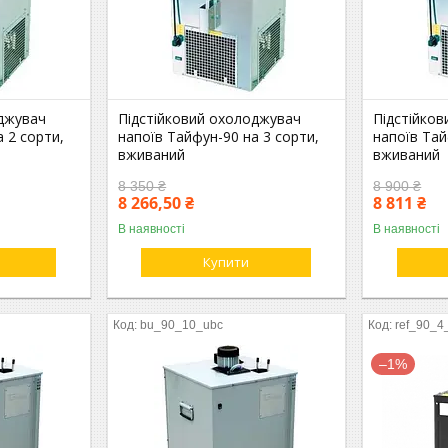
оджувач
Підстійковий охолоджувач
Підстійко
 2 сорти,
напоїв Тайфун-90 на 3 сорти,
напоїв Тай
вживаний
вживаний
8 350 ₴
8 900 ₴
8 266,50 ₴
8 811 ₴
В наявності
В наявності
Купити
bu_90_10_ubc
ref_90_4
–1%