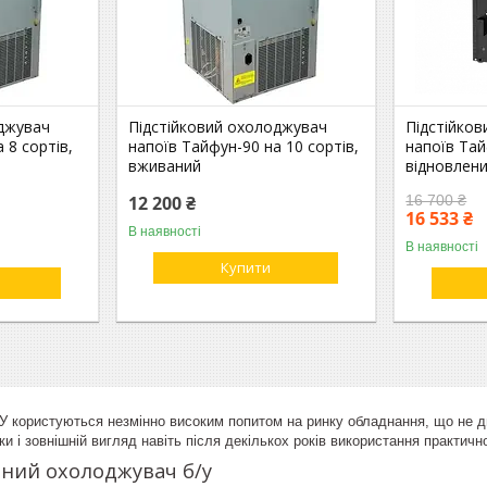
оджувач
Підстійковий охолоджувач
Підстійко
 8 сортів,
напоїв Тайфун-90 на 10 сортів,
напоїв Тай
вживаний
відновлен
12 200 ₴
16 700 ₴
16 533 ₴
В наявності
В наявності
Купити
 користуються незмінно високим попитом на ринку обладнання, що не ди
ки і зовнішній вигляд навіть після декількох років використання практич
вний охолоджувач б/у