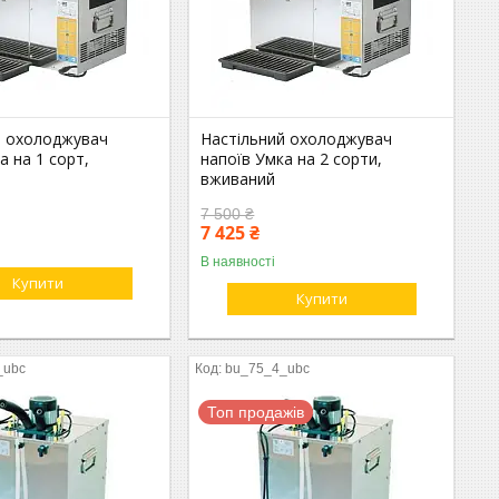
й охолоджувач
Настільний охолоджувач
а на 1 сорт,
напоїв Умка на 2 сорти,
вживаний
7 500 ₴
7 425 ₴
В наявності
Купити
Купити
_ubc
bu_75_4_ubc
Топ продажів