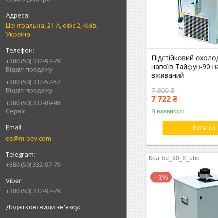
Центральна, 21-А, офіс 2, Київ,
Україна
Підстійковий охол
+380 (50) 332-97-79
напоїв Тайфун-90 на
Відділ продажу
вживаний
+380 (50) 332-57-57
Відділ продажу
7 800 ₴
7 722 ₴
+380 (50) 332-89-98
Сервіс
В наявності
Купити
ds@m-bev.com
bu_90_8_ubc
+380 (50) 332-97-79
–1%
+380 (50) 332-97-79