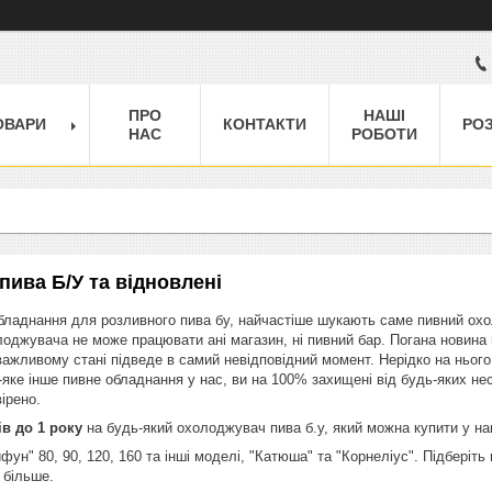
ПРО
НАШІ
ОВАРИ
КОНТАКТИ
РО
НАС
РОБОТИ
пива Б/У та відновлені
бладнання для розливного пива бу, найчастіше шукають саме пивний охо
оджувача не може працювати ані магазин, ні пивний бар. Погана новина 
ажливому стані підведе в самий невідповідний момент. Нерідко на нього
яке інше пивне обладнання у нас, ви на 100% захищені від будь-яких не
ірено.
ів до 1 року
на будь-який охолоджувач пива б.у, який можна купити у на
фун" 80, 90, 120, 160 та інші моделі, "Катюша" та "Корнеліус". Підберіть
о більше.