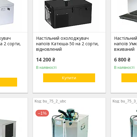
жувач
Настільний охолоджувач
Настільни
а 2 сорти,
напоїв Катюша-50 на 2 сорти,
напоїв Умк
відновлений
вживаний
14 200 ₴
6 800 ₴
В наявності
В наявності
Купити
bu_75_2_ubc
bu_75_3
–1%