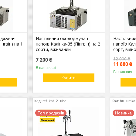
оджувач
Настільний охолоджувач
Настільни
інгвін) на 1
напоїв Калінка-35 (Пінгвін) на 2
напоїв Калі
сорти, вживаний
сорт, відн
7 200 ₴
12 000 ₴
11 880 ₴
В наявності
В наявності
Купити
ref_kat_2_ubc
bu_umka
Топ продажів
Новинка