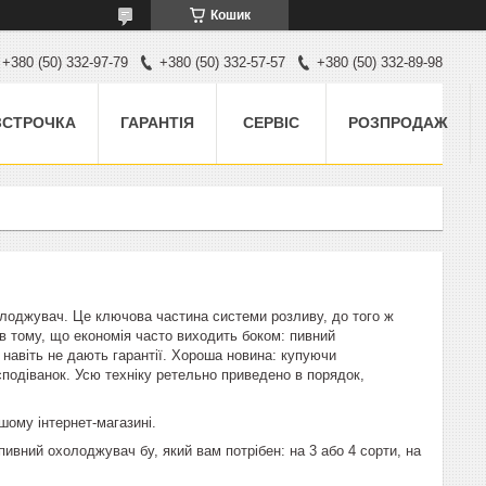
Кошик
+380 (50) 332-97-79
+380 (50) 332-57-57
+380 (50) 332-89-98
ЗСТРОЧКА
ГАРАНТІЯ
СЕРВІС
РОЗПРОДАЖ
лоджувач. Це ключова частина системи розливу, до того ж
в тому, що економія часто виходить боком: пивний
 навіть не дають гарантії. Хороша новина: купуючи
сподіванок. Усю техніку ретельно приведено в порядок,
шому інтернет-магазині.
 пивний охолоджувач бу, який вам потрібен: на 3 або 4 сорти, на