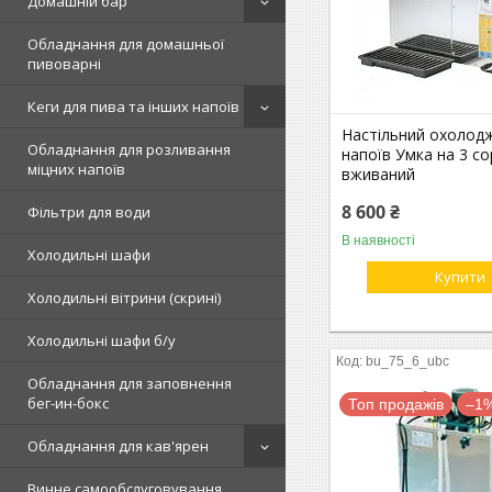
Домашній бар
Обладнання для домашньої
пивоварні
Кеги для пива та інших напоїв
Настільний охолод
Обладнання для розливання
напоїв Умка на 3 со
міцних напоїв
вживаний
8 600 ₴
Фільтри для води
В наявності
Холодильні шафи
Купити
Холодильні вітрини (скрині)
Холодильні шафи б/у
bu_75_6_ubc
Обладнання для заповнення
бег-ин-бокс
Топ продажів
–1
Обладнання для кав'ярен
Винне самообслуговування