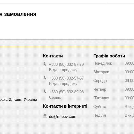
я замовлення
Графік роботи
Понеділок
09:0
+380 (50) 332-97-79
Відділ продажу
Вівторок
09:0
+380 (50) 332-57-57
Середа
09:0
Відділ продажу
Четвер
09:0
+380 (50) 332-89-98
Сервіс
Пʼятниця
09:0
фіс 2, Київ, Україна
Субота
Вихі
Неділя
Вихі
ds@m-bev.com