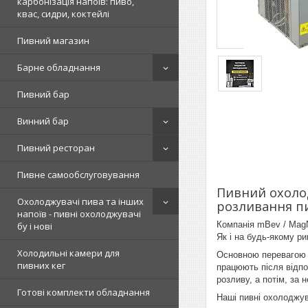
карбонізація напоїв: пиво,
квас, сидри, коктейлі
Пивний магазин
Барне обладнання
Пивний бар
Винний бар
Пивний ресторан
Пивне самообслуговування
Пивний охолод
Охолоджувачі пива та інших
розливання п
напоїв - пивні охолоджувачі
Компанія mBev / MagN
бу і нові
Як і на будь-якому р
Холодильні камери для
Основною перевагою п
пивних кег
працюють після відпо
розливу, а потім, за 
Готові комплекти обладнання
Наші пивні охолоджува