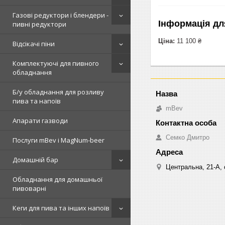
Газові редуктори і блендери -
Інформація дл
пивні редуктори
Ціна:
11 100 ₴
Відсікачі піни
Комплектуючі для пивного
обладнання
Б/у обладнання для розливу
пива та напоїв
mBev
Апарати газводи
Cемко Дмитро
Послуги mBev і MagNum-beer
Домашній бар
Центральна, 21-А, о
Обладнання для домашньої
пивоварні
Кеги для пива та інших напоїв