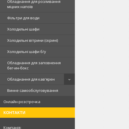
Обладнання для розливання
міцних напоїв
Фільтри для води
Холодильні шафи
Холодильні вітрини (скрині)
Холодильні шафи б/у
Обладнання для заповнення
бег-ин-бокс
Обладнання для кав'ярен
Винне самообслуговування
Онлайн-розстрочка
КОНТАКТИ