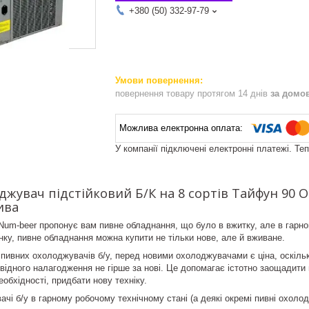
+380 (50) 332-97-79
повернення товару протягом 14 днів
за домо
У компанії підключені електронні платежі. Те
жувач підстійковий Б/К на 8 сортів Тайфун 90
ива
um-beer пропонує вам пивне обладнання, що було в вжитку, але в гарно
инку, пивне обладнання можна купити не тільки нове, але й вживане.
ивних охолоджувачів б/у, перед новими охолоджувачами є ціна, оскільк
відного налагодження не гірше за нові. Це допомагає істотно заощадити 
необхідності, придбати нову техніку.
чі б/у в гарному робочому технічному стані (а деякі окремі пивні охолодж