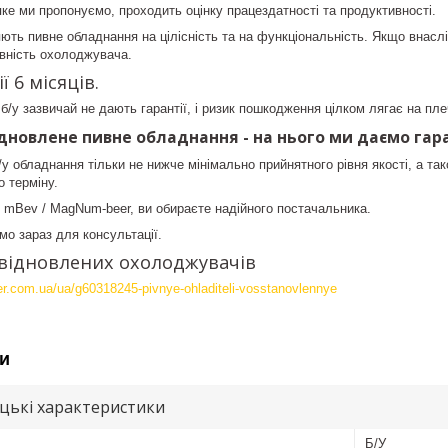
яке ми пропонуємо, проходить оцінку працездатності та продуктивності.
яють пивне обладнання на цілісність та на функціональність. Якщо внаслі
вність охолоджувача.
ї 6 місяців.
/у зазвичай не дають гарантії, і ризик пошкодження цілком лягає на пле
ідновлене пивне обладнання - на нього ми даємо гара
у обладнання тільки не нижче мінімально прийнятного рівня якості, а так
о терміну.
mBev / MagNum-beer, ви обираєте надійного постачальника.
мо зараз для консультації.
а відновлених охолоджувачів
r.com.ua/ua/g60318245-pivnye-ohladiteli-vosstanovlennye
и
цькі характеристики
Б/У