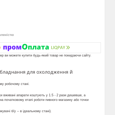
вленістю
пер ви можете купити будь-який товар не покидаючи сайту.
 Обладнання для охолодження й
му робочому стані.
и вживані апарати коштують у 1.5 - 2 рази дешевше, а
на початковому етапі роботи пивного магазину або точки
увачі б/у -- в ідеальному стані).