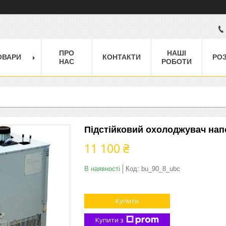
ПРО
НАШІ
ОВАРИ
КОНТАКТИ
РО
НАС
РОБОТИ
Підстійковий охолоджувач напо
11 100 ₴
В наявності
Код:
bu_90_8_ubc
Купити
Купити з