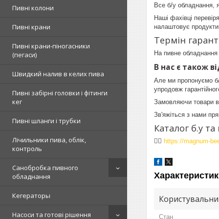
Все б/у обладнання, 
Пивні колони
Наші фахівці перевір
Пивні крани
налаштовує продукти
Термін гаранті
Пивні крани-піногасники
На пивне обладнання б
(пегаси)
В нас є також в
Швидкий налив в келих пива
Але ми пропонуємо б/
упродовж гарантійног
Пивні забірні головки і фітинги
кег
Замовляючи товари в 
Зв'яжіться з нами пря
Пивні шланги і трубки
Каталог б.у т
Лічильники пива, облік,
👉🏻
https://magnum-bee
контроль
Санобробка пивного
Характеристик
обладнання
Кегераторы
Користувальни
Насоси та готові рішення
Стан