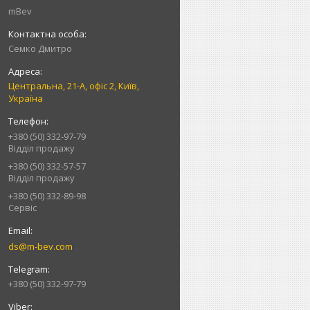
mBev
Cемко Дмитро
Центральна, 21-А, офіс 2, Київ,
Україна
+380 (50) 332-97-79
Відділ продажу
+380 (50) 332-57-57
Відділ продажу
+380 (50) 332-89-98
Сервіс
ds@m-bev.com
+380 (50) 332-97-79