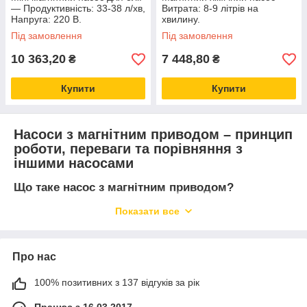
— Продуктивність: 33-38 л/хв,
Витрата: 8-9 літрів на
Напруга: 220 В.
хвилину.
Під замовлення
Під замовлення
10 363,20
7 448,80
₴
₴
Купити
Купити
Насоси з магнітним приводом – принцип
роботи, переваги та порівняння з
іншими насосами
Що таке насос з магнітним приводом?
Насоси з магнітним приводом
– це сучасне рішення для
Показати все
перекачування рідин у
хімічній, фармацевтичній,
харчовій, нафтохімічній та інших галузях
, де критично
важлива
герметичність і безпека
. Завдяки унікальній
Про нас
конструкції, де
магнітна муфта передає рух на робоче
колесо без механічного контакту
, ці насоси
100% позитивних з 137 відгуків за рік
унеможливлюють витоки
, що особливо важливо при роботі
з
агресивними та небезпечними рідинами
.