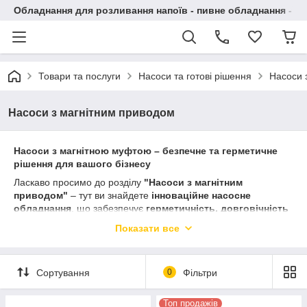
Обладнання для розливання напоїв - пивне обладнання - в 
Товари та послуги
Насоси та готові рішення
Насоси 
Насоси з магнітним приводом
Насоси з магнітною муфтою – безпечне та герметичне
рішення для вашого бізнесу
Ласкаво просимо до розділу
"Насоси з магнітним
приводом"
– тут ви знайдете
інноваційне насосне
обладнання
, що забезпечує
герметичність, довговічність
і безпеку
при роботі з будь-якими рідинами.
Показати все
Чому варто обрати насоси з магнітним
приводом (муфтою)?
Сортування
0
Фільтри
Насоси з магнітним приводом
– це сучасне технологічне
рішення, яке забезпечує
безконтактну передачу енергії
між
Топ продажів
приводом і робочим елементом насоса. Завдяки
відсутності