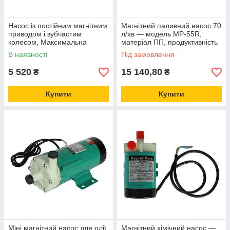
✔
насос для пива, вина, олії
✔
насосне обладнання для хімічної промисловості
✔
енергоефективні магнітні насоси
Насос із постійним магнітним
Магнітний паливний насос 70
✔
насоси з магнітною муфтою
приводом і зубчастим
л/хв — модель MP-55R,
✔
насоси для агресивних рідин
колесом, Максимальна
матеріал ПП, продуктивність
витрата: 30 л/хв,
70 літрів на хвилину,
✔
герметичні промислові насоси
В наявності
Під замовлення
5 520
15 140,80
₴
₴
Купити
Купити
Міні магнітний насос для олії
Магнітний хімічний насос —