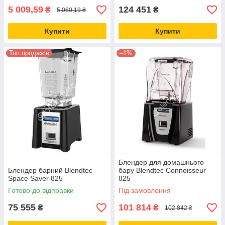
5 009,59
124 451
₴
₴
5 060,19 ₴
Купити
Купити
Топ продажів
–1%
Блендер для домашнього
Блендер барний Blendtec
бару Blendtec Connoisseur
Space Saver 825
825
Готово до відправки
Під замовлення
75 555
101 814
₴
₴
102 842 ₴