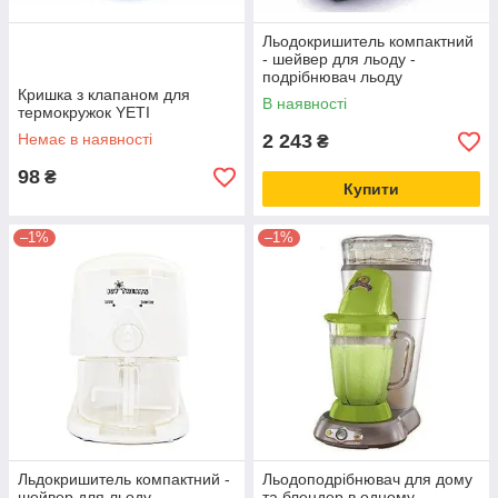
Льодокришитель компактний
- шейвер для льоду -
подрібнювач льоду
Кришка з клапаном для
В наявності
термокружок YETI
Немає в наявності
2 243
₴
98
₴
Купити
–1%
–1%
Льдокришитель компактний -
Льодоподрібнювач для дому
шейвер для льоду -
та блендер в одному