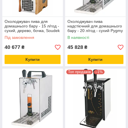
Охолоджувач пива для
Охолоджувач пива
домашнього бару - 15 л/год -
надстієчний для домашнього
сухий, дерево, бочка, Soudek
бару - 20 л/год - сухий Pygmy
1/8, Lindr, Чехія
20/K, з насосом, Lindr, Чехія
Під замовлення
В наявності
40 677
45 828
₴
₴
Купити
Купити
Топ продажів
–1%