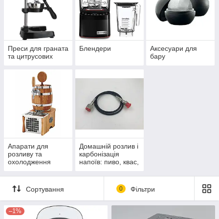
Преси для граната
Блендери
Аксесуари для
та цитрусових
бару
Апарати для
Домашній розлив і
розливу та
карбонізація
охолодження
напоїв: пиво, квас,
напоїв
сидри, коктейлі
Сортування
0
Фільтри
–1%