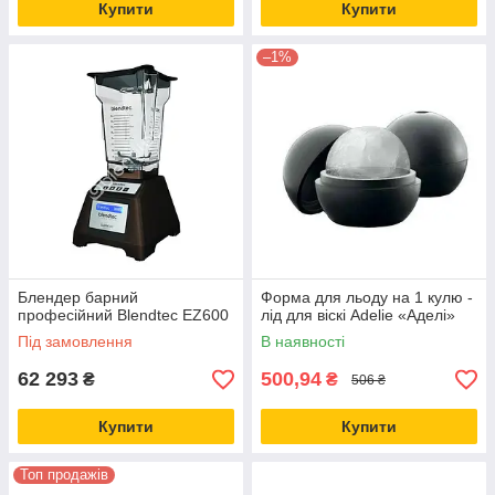
Купити
Купити
–1%
Блендер барний
Форма для льоду на 1 кулю -
професійний Blendtec EZ600
лід для віскі Adelie «Аделі»
Під замовлення
В наявності
62 293
500,94
₴
₴
506 ₴
Купити
Купити
Топ продажів