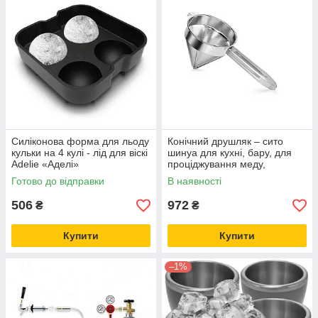
Силіконова форма для льоду
Конічний друшляк – сито
кульки на 4 кулі - лід для віскі
шинуа для кухні, бару, для
Adelie «Аделі»
проціджування меду,
протирання ягід, фруктів,
Готово до відправки
В наявності
овочів
506
972
₴
₴
Купити
Купити
–1%