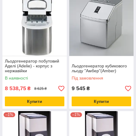
Льодогенератор побутовий
Аделі (Adelie) - корпус з
Льодогенератор кубикового
нержавійки
льоду "Амбер"(Amber)
В наявності
Під замовлення
8 538,75
9 545
₴
₴
8 625 ₴
Купити
Купити
–1%
–1%