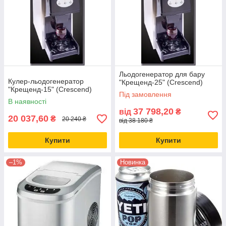
Льодогенератор для бару
Кулер-льодогенератор
"Крещенд-25" (Crescend)
"Крещенд-15" (Crescend)
Під замовлення
В наявності
37 798,20
від
₴
20 037,60
₴
20 240 ₴
від 38 180 ₴
Купити
Купити
–1%
Новинка