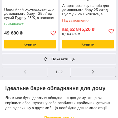
Апарат розливу напоїв для
Надстійний охолоджувач для
домашнього бару 25 л/год -
домашнього бару - 25 л/год -
Pygmy 25/K Exclusive, з
сухий Pygmy 25/K, з насосом,
насосом, 2 кр., Lindr, Чехія
Під замовлення
Lindr, Чехія
В наявності
62 845,20
від
₴
49 680
₴
від 63 480 ₴
Купити
Купити
Показати ще
1
/ 2
Ідеальне барне обладнання для дому
Яким має бути ідеальне обладнання для дому, якщо ви
вирішили облаштувати у себе особистий «райський куточок»
для відпочинку з друзями? Що необхідно для комплектації
домашнього бару і де це придбати, заощадивши свій час та
гроші?
Показати все