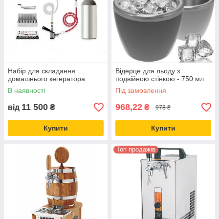
Набір для складання
Відерце для льоду з
домашнього кегератора
подвійною стінкою - 750 мл
В наявності
Під замовлення
11 500
968,22
від
₴
₴
978 ₴
Купити
Купити
Топ продажів