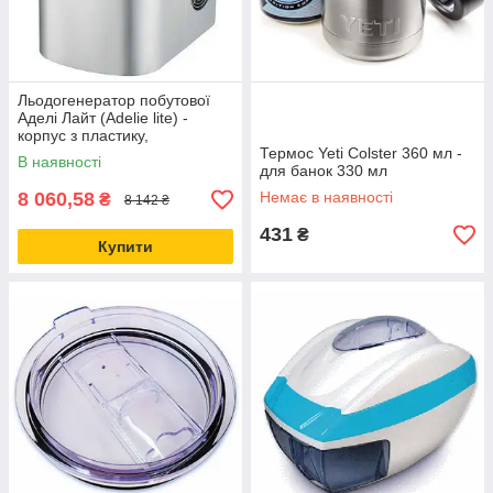
Льодогенератор побутової
Аделі Лайт (Adelie lite) -
корпус з пластику,
компактний, для дому
Термос Yeti Colster 360 мл -
В наявності
для банок 330 мл
8 060,58
Немає в наявності
₴
8 142 ₴
431
₴
Купити