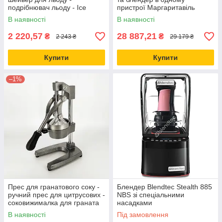
подрібнювач льоду - Ice
пристрої Маргаритавіль
Treats
(Margaritaville)
В наявності
В наявності
2 220,57
28 887,21
₴
₴
2 243 ₴
29 179 ₴
Купити
Купити
–1%
Прес для гранатового соку -
Блендер Blendtec Stealth 885
ручний прес для цитрусових -
NBS зі спеціальними
соковижималка для граната
насадками
(метал)
В наявності
Під замовлення