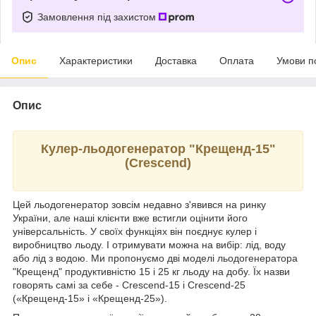
Замовлення під захистом
Опис
Характеристики
Доставка
Оплата
Умови п
Опис
Кулер-льодогенератор "Крещенд-15"
(Crescend)
Цей льодогенератор зовсім недавно з'явився на ринку
України, але наші клієнти вже встигли оцінити його
універсальність. У своїх функціях він поєднує кулер і
виробництво льоду. І отримувати можна на вибір: лід, воду
або лід з водою. Ми пропонуємо дві моделі льодогенератора
"Крещенд" продуктивністю 15 і 25 кг льоду на добу. Їх назви
говорять самі за себе - Crescend-15 і Crescend-25
(«Крещенд-15» і «Крещенд-25»).