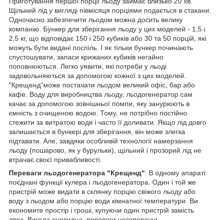
Приготування першої порції льоду займає близько 20 хв.
Щільний лід у вигляді півмісяця порціями подається в стакани.
Одночасно забезпечити льодом можна досить велику
компанію. Бункер для зберігання льоду у цих моделей - 1,5 і
2,5 кг, що відповідає 150 і 250 кубиків або 30 та 50 порцій, які
можуть бути видані поспіль. І як тільки бункер починають
спустошувати, запаси крижаних кубиків негайно
поповнюються. Легко уявити, які потреби у льоді
задовольняються за допомогою кожної з цих моделей.
"Крещенд"може постачати льодом великий офіс, бар або
кафе. Воду для виробництва льоду, льодогенератор сам
качає за допомогою зовнішньої помпи, яку занурюють в
ємність з очищеною водою. Тому, не потрібно постійно
стежити за витратою води і часто її доливати. Якщо лід довго
залишається в бункері для зберігання, він може злегка
підтавати. Але, завдяки особливій технології намерзання
льоду (пошарово, як у бурульки), щільний і прозорий лід не
втрачає своєї привабливості.
Переваги льодогенератора "Крещенд"
: В одному апараті
поєднані функції кулера і льодогенератора. Один і той же
пристрій може видати в склянку порцію свіжого льоду або
воду з льодом або порцію води кімнатної температури. Ви
економите простір і гроші, купуючи один пристрій замість
двох. Вигода очевидна, переваги незаперечні.