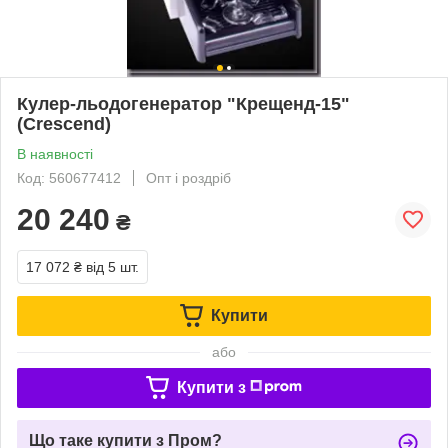
Кулер-льодогенератор "Крещенд-15"
(Crescend)
В наявності
Код: 560677412
Опт і роздріб
20 240
₴
17 072 ₴
від 5 шт.
Купити
або
Купити з
Що таке купити з Пром?