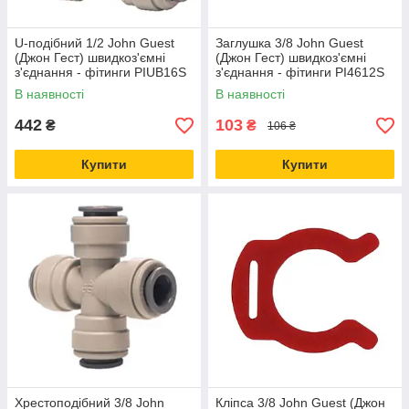
U-подібний 1/2 John Guest
Заглушка 3/8 John Guest
(Джон Гест) швидкоз'ємні
(Джон Гест) швидкоз'ємні
з'єднання - фітинги PIUB16S
з'єднання - фітинги PI4612S
В наявності
В наявності
442
103
₴
₴
106 ₴
Купити
Купити
Хрестоподібний 3/8 John
Кліпса 3/8 John Guest (Джон