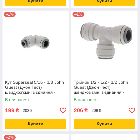
Купити
Купити
–1%
–1%
Кут Superseal 5/16 - 3/8 John
Трійник 1/2 - 1/2 - 1/2 John
Guest (Джон Гест)
Guest (Джон Гест)
швидкоз'ємні з'єднання -
швидкоз'ємні з'єднання -
фітинги SI031012S
фітинги PI0216S
В наявності
В наявності
199
206
₴
₴
202 ₴
209 ₴
Купити
Купити
–2%