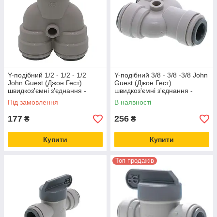
Y-подібний 1/2 - 1/2 - 1/2
Y-подібний 3/8 - 3/8 -3/8 John
John Guest (Джон Гест)
Guest (Джон Гест)
швидкоз'ємні з'єднання -
швидкоз'ємні з'єднання -
фітинги PI2316S
фітинги PI2312S
Під замовлення
В наявності
177
256
₴
₴
Купити
Купити
Топ продажів