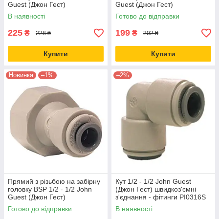
Guest (Джон Гест)
Guest (Джон Гест)
швидкоз'ємні з'єднання
швидкоз'ємні з'єднання -
В наявності
Готово до відправки
PI451214CS
фітинги PI451215FS
225
199
₴
₴
228 ₴
202 ₴
Купити
Купити
Новинка
–1%
–2%
Прямий з різьбою на забірну
Кут 1/2 - 1/2 John Guest
головку BSP 1/2 - 1/2 John
(Джон Гест) швидкоз'ємні
Guest (Джон Гест)
з'єднання - фітинги PI0316S
швидкоз'ємні з'єднання -
Готово до відправки
В наявності
фітинги PI451614CS