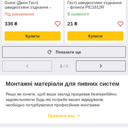
Guest (Джон Гест)
Гест) швидкоз'ємні з'єднання
швидкоз'ємні з'єднання -
- фітинги PIC1812R
фітинги PI4712S
Під замовлення
В наявності
336
21
₴
₴
Купити
Купити
Показати ще
1
/ 4
Монтажні матеріали для пивних систем
Якщо ви хочете, щоб ваше заклад працював безперебійно,
задовольняючи будь-які потреби ваших відвідувачів,
необхідно потурбуватися професійним монтажем
відповідного обладнання для ліній розливу.
Якісне обладнання, необхідні матеріали, професійний
Показати все
монтаж і наладка – основні складові нормальної роботи і
високої продуктивності пивопровода. Тільки в цьому випадку