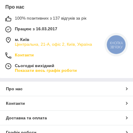
ви гарантуєте необхідний рівень сервісу при обслуговуванні
Про нас
клієнтів.
Варто пам'ятати, що будь-яка пивна установка являє собою
100% позитивних з 137 відгуків за рік
досить складну конструкцію, в якій кожен елемент відіграє
важливу роль. Дрібниці в цій справі неприпустимі, як і
Працює з 16.03.2017
поверхневий підхід до вибору монтажних компонентів.
м. Київ
Про якість матеріалів для монтажу систем
КНОПКА
Центральна, 21-А, офіс 2, Київ, Україна
подачі пива
ЗВ'ЯЗКУ
Монтажні матеріали для пивних систем, які представлені в
Контакти
даному розділі нашого інтернет-магазину, задовольнять
Сьогодні вихідний
потреби будь-якого власника торгової точки з лініями розливу
Показати весь графік роботи
пінних напоїв будь-якого сорту.
Використання рекомендованих матеріалів для монтажу
гарантує швидкість, безпеку та зручність у розливі пива. Крім
Про нас
того, ми гарантуємо:
Зменшення до мінімуму кількості можливих аварій,
Контакти
які можуть стати причиною виходу з ладу окремих
елементів та, як наслідок, зупинення роботи пивної
лінії.
Доставка та оплата
Підтримка потрібних параметрів напоїв
(температура, смак, відсутність надлишку піни).
Графік роботи