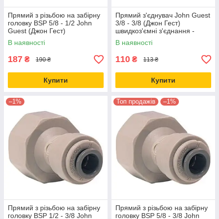
Прямий з різьбою на забірну
Прямий з'єднувач John Guest
головку BSP 5/8 - 1/2 John
3/8 - 3/8 (Джон Гест)
Guest (Джон Гест)
швидкоз'ємні з'єднання -
швидкоз'ємні з'єднання -
фітинги PI0412S
В наявності
В наявності
фітинги PI451615FS
187
110
₴
₴
190 ₴
113 ₴
Купити
Купити
–1%
Топ продажів
–1%
Прямий з різьбою на забірну
Прямий з різьбою на забірну
головку BSP 1/2 - 3/8 John
головку BSP 5/8 - 3/8 John