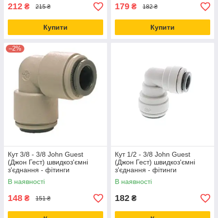
212
179
₴
₴
215 ₴
182 ₴
Купити
Купити
–2%
Кут 3/8 - 3/8 John Guest
Кут 1/2 - 3/8 John Guest
(Джон Гест) швидкоз'ємні
(Джон Гест) швидкоз'ємні
з'єднання - фітинги
з'єднання - фітинги
PI211612S
В наявності
В наявності
148
182
₴
₴
151 ₴