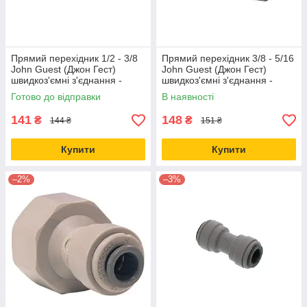
Прямий перехідник 1/2 - 3/8
Прямий перехідник 3/8 - 5/16
John Guest (Джон Гест)
John Guest (Джон Гест)
швидкоз'ємні з'єднання -
швидкоз'ємні з'єднання -
фітинги PI201612S
фітинги PI201210S
Готово до відправки
В наявності
141
148
₴
₴
144 ₴
151 ₴
Купити
Купити
–2%
–3%