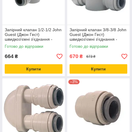
Запірний клапан 1/2-1/2 John
Запірний клапан 3/8-3/8 John
Guest (Джон Гест)
Guest (Джон Гест)
швидкоз'ємні з'єднання -
швидкоз'ємні з'єднання -
фітинги PISV0416S
фітинги PISV0412S
Готово до відправки
Готово до відправки
664
670
₴
₴
673 ₴
Купити
Купити
–3%