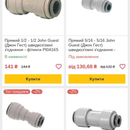
Прямий 1/2 - 1/2 John Guest
Прямий 5/16 - 5/16 John
(Джон Гест) швидкоз'ємні
Guest (Джон Гест)
з'єднання - фітинги PI0416S
швидкоз'ємні з'єднання -
фітинги PM0408S
В наявності
Під замовлення
141
130,68
₴
від
₴
144 ₴
від 132 ₴
Купити
Купити
Топ продажів
–2%
–2%