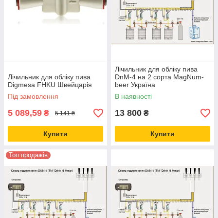
Лічильник для обліку пива
Лічильник для обліку пива
DnM-4 на 2 сорта MagNum-
Digmesa FHKU Швейцарія
beer Україна
Під замовлення
В наявності
5 089,59
13 800
₴
₴
5 141 ₴
Купити
Купити
Топ продажів