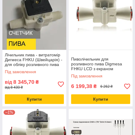
Лічильник пива - витратомір
Пиволічильник для
Дигмеса FHKU (Швейцарія) -
розливного пива Digmesa
для обліку розливного пива
FHKU LCD з екраном
Під замовлення
Швейцарія
Під замовлення
8 345,70
від
₴
6 199,38
₴
6 262 ₴
від 8 430 ₴
Купити
Купити
–1%