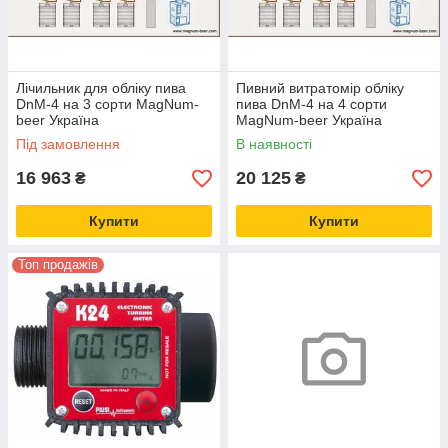
Лічильник для обліку пива
Пивний витратомір обліку
DnM-4 на 3 сорти MagNum-
пива DnM-4 на 4 сорти
beer Україна
MagNum-beer Україна
Під замовлення
В наявності
16 963
20 125
₴
₴
Купити
Купити
Топ продажів