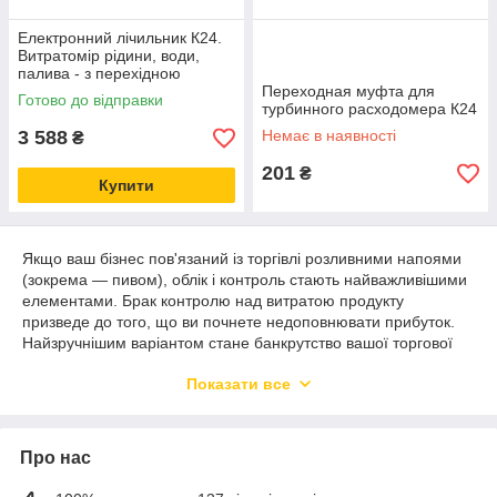
Електронний лічильник К24.
Витратомір рідини, води,
палива - з перехідною
муфтою в комплекті.
Переходная муфта для
Готово до відправки
турбинного расходомера К24
3 588
Немає в наявності
₴
201
₴
Купити
Якщо ваш бізнес пов'язаний із торгівлі розливними напоями
(зокрема — пивом), облік і контроль стають найважливішими
елементами. Брак контролю над витратою продукту
призведе до того, що ви почнете недоповнювати прибуток.
Найзручнішим варіантом стане банкрутство вашої торгової
точки.
Показати все
Вам просто необхідно вибрати та встановити пивні
лічильники на кожну з ліній подавач пінного напою. Без них і
відповідних приладів обліку та зняття показань точно знати
«витрату» просто неможливо. Зважувати кеги марно — це не
Про нас
дасть змогу вам дізнатися точний об'єм рідини.
Витрати рідини, встановлені на кожну лінію подавання