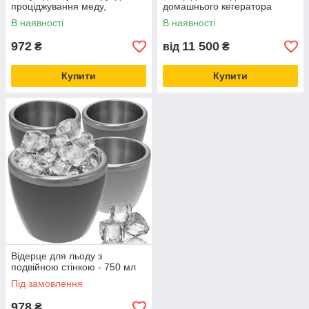
проціджування меду,
домашнього кегератора
протирання ягід, фруктів,
В наявності
В наявності
овочів
972
11 500
₴
від
₴
Купити
Купити
Відерце для льоду з
подвійною стінкою - 750 мл
Під замовлення
978
₴