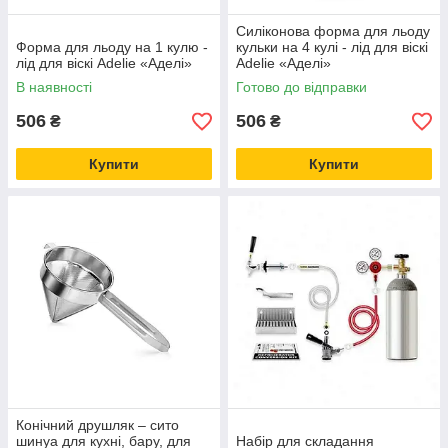
Силіконова форма для льоду
Форма для льоду на 1 кулю -
кульки на 4 кулі - лід для віскі
лід для віскі Adelie «Аделі»
Adelie «Аделі»
В наявності
Готово до відправки
506
506
₴
₴
Купити
Купити
Конічний друшляк – сито
шинуа для кухні, бару, для
Набір для складання