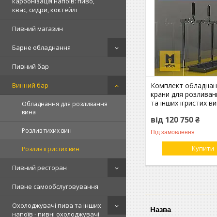
карбонізація напоїв: пиво,
квас, сидри, коктейлі
Пивний магазин
Барне обладнання
Пивний бар
Комплект обладнан
Винний бар
крани для розливан
та інших ігристих вин
Обладнання для розливання
вина
від 120 750 ₴
Розлив тихих вин
Під замовлення
Купити
Розлив ігристих вин
Пивний ресторан
Пивне самообслуговування
Охолоджувачі пива та інших
напоїв - пивні охолоджувачі