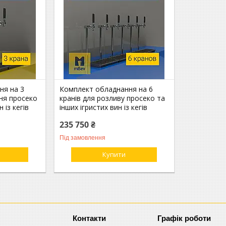
ня на 3
Комплект обладнання на 6
ня просеко
кранів для розливу просеко та
 із кегів
інших ігристих вин із кегів
235 750 ₴
Під замовлення
Купити
Графік роботи