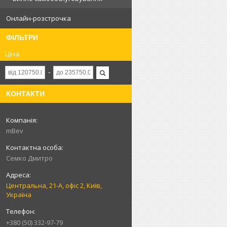
Онлайн-розстрочка
ФІЛЬТРИ
Ціна
КОНТАКТИ
mBev
Cемко Дмитро
Центральна, 21-А, офіс 2, Київ,
Україна
+380 (50) 332-97-79