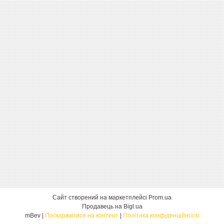
Сайт створений на маркетплейсі
Prom.ua
Продавець на Bigl.ua
mBev |
Поскаржитися на контент
|
Політика конфіденційності