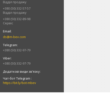
Відділ продажу
+380 (50) 332-57-57
Відділ продажу
+380 (50) 332-89-98
Сервіс
ds@m-bev.com
+380 (50) 332-97-79
+380 (50) 332-97-79
Чат-бот Telegram
https://bit.ly/bot-mbev