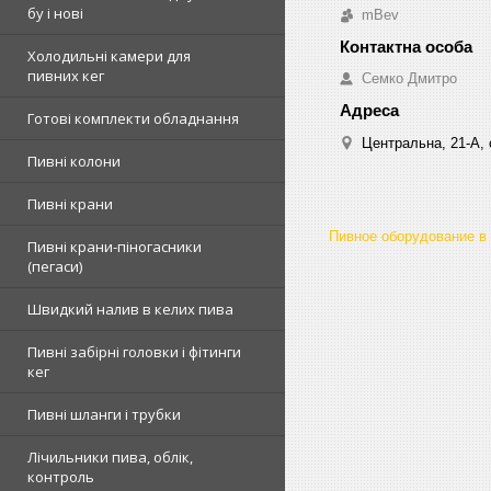
бу і нові
mBev
Холодильні камери для
пивних кег
Cемко Дмитро
Готові комплекти обладнання
Центральна, 21-А, о
Пивні колони
Пивні крани
Пивное оборудование в
Пивні крани-піногасники
(пегаси)
Швидкий налив в келих пива
Пивні забірні головки і фітинги
кег
Пивні шланги і трубки
Лічильники пива, облік,
контроль