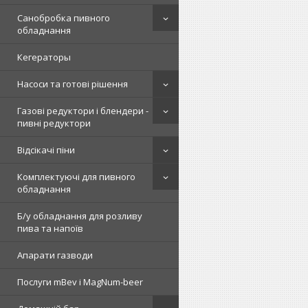
Санобробка пивного
обладнання
Кегераторы
Насоси та готові рішення
Газові редуктори і блендери -
пивні редуктори
Відсікачі піни
Комплектуючі для пивного
обладнання
Б/у обладнання для розливу
пива та напоїв
Апарати газводи
Послуги mBev і MagNum-beer