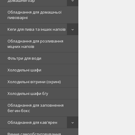
Домашній бар
Обладнання для домашньої
пивоварні
Кеги для пива та інших напоїв
Обладнання для розливання
міцних напоїв
Фільтри для води
Холодильні шафи
Холодильні вітрини (скрині)
Холодильні шафи б/у
Обладнання для заповнення
бег-ин-бокс
Обладнання для кав'ярен
Винне самообслуговування