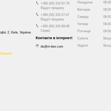
Понеділок
09:0
+380 (50) 332-97-79
Відділ продажу
Вівторок
09:0
+380 (50) 332-57-57
Середа
09:0
Відділ продажу
Четвер
09:0
+380 (50) 332-89-98
Сервіс
Пʼятниця
09:0
фіс 2, Київ, Україна
Субота
Вихі
Неділя
Вихі
ds@m-bev.com
 Украине