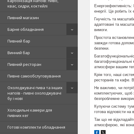
карбонізація напоїв: пиво,
квас, сидри, коктейлі
Енергоефективність: 
енергії. Це робить ї
Пивний магазин
Гнучкість та масштаб
адаптовані та масшта
Барне обладнання
вимоги.
Простота встановленн
Пивний бар
завжди готова допомо
безпеки.
Винний бар
Багатофункціональніс
багатофункціональні 
Пивний ресторан
атмосфери вашим тепл
Крім того, наші сист
Пивне самообслуговування
ресторанів та кафе. 
Охолоджувачі пива та інших
Не важливо, чи потрі
напоїв - пивні охолоджувачі
комплектуючих, щоб з
бу і нові
безпроблемне викори
Купуючи систему тума
Холодильні камери для
готова відповісти на
пивних кег
Так що не відкладайт
атмосферою, які вона
Готові комплекти обладнання