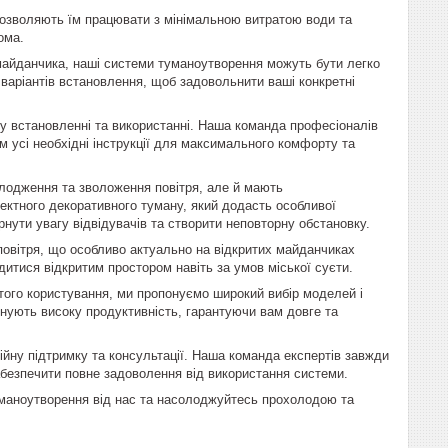
дозволяють їм працювати з мінімальною витратою води та
ома.
 майданчика, наші системи туманоутворення можуть бути легко
варіантів встановлення, щоб задовольнити ваші конкретні
у встановленні та використанні. Наша команда професіоналів
 усі необхідні інструкції для максимального комфорту та
лодження та зволоження повітря, але й мають
ектного декоративного туману, який додасть особливої
ути увагу відвідувачів та створити неповторну обстановку.
повітря, що особливо актуально на відкритих майданчиках
итися відкритим простором навіть за умов міської суєти.
того користування, ми пропонуємо широкий вибір моделей і
онують високу продуктивність, гарантуючи вам довге та
ійну підтримку та консультації. Наша команда експертів завжди
абезпечити повне задоволення від використання системи.
уманоутворення від нас та насолоджуйтесь прохолодою та