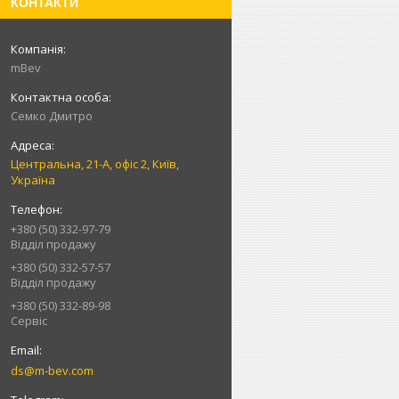
КОНТАКТИ
mBev
Cемко Дмитро
Центральна, 21-А, офіс 2, Київ,
Україна
+380 (50) 332-97-79
Відділ продажу
+380 (50) 332-57-57
Відділ продажу
+380 (50) 332-89-98
Сервіс
ds@m-bev.com