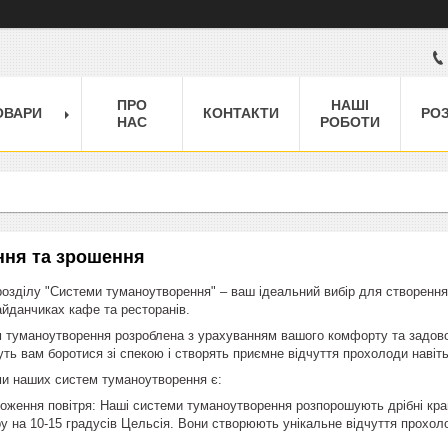
ПРО
НАШІ
ОВАРИ
КОНТАКТИ
РО
НАС
РОБОТИ
ння та зрошення
озділу "Системи туманоутворення" – ваш ідеальний вибір для створення
айданчиках кафе та ресторанів.
 туманоутворення розроблена з урахуванням вашого комфорту та задово
ть вам боротися зі спекою і створять приємне відчуття прохолоди навіть 
и наших систем туманоутворення є:
ження повітря: Наші системи туманоутворення розпорошують дрібні крап
 на 10-15 градусів Цельсія. Вони створюють унікальне відчуття прохо