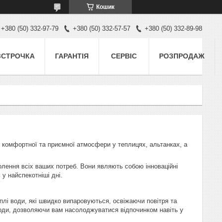
Кошик
+380 (50) 332-97-79
+380 (50) 332-57-57
+380 (50) 332-89-98
ЗСТРОЧКА
ГАРАНТІЯ
СЕРВІС
РОЗПРОДАЖ
 комфортної та приємної атмосфери у теплицях, альтанках, а
лення всіх ваших потреб. Вони являють собою інноваційні
у найспекотніші дні.
лі води, які швидко випаровуються, освіжаючи повітря та
лоди, дозволяючи вам насолоджуватися відпочинком навіть у