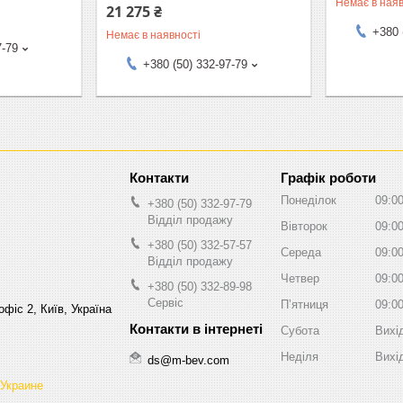
Немає в наяв
21 275 ₴
+380 
Немає в наявності
7-79
+380 (50) 332-97-79
Графік роботи
Понеділок
09:0
+380 (50) 332-97-79
Відділ продажу
Вівторок
09:0
+380 (50) 332-57-57
Середа
09:0
Відділ продажу
Четвер
09:0
+380 (50) 332-89-98
Сервіс
Пʼятниця
09:0
фіс 2, Київ, Україна
Субота
Вихі
Неділя
Вихі
ds@m-bev.com
 Украине