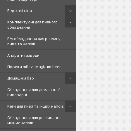
Відсікачі піни
Комплектуючі для пивного
обладнання
Б/у обладнання для розливу
пива та напоїв
Апарати газводи
Послуги mBev і MagNum-beer
Домашній бар
Обладнання для домашньої
пивоварні
Кеги для пива та інших напоїв
Обладнання для розливання
міцних напоїв