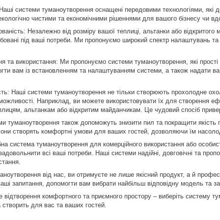
Наші системи туманоутворення оснащені передовими технологіями, які 
х екологічно чистими та економічними рішеннями для вашого бізнесу чи вд
ованість: Незалежно від розміру вашої теплиці, альтанки або відкритого
бовані під ваші потреби. Ми пропонуємо широкий спектр налаштувань та 
я та використання: Ми пропонуємо системи туманоутворення, які прості 
гти вам із встановленням та налаштуванням системи, а також надати вам
ть: Наші системи туманоутворення не тільки створюють прохолодне охо
можливості. Наприклад, ви можете використовувати їх для створення еф
ицям, альтанкам або відкритим майданчикам. Це чудовий спосіб приверн
еми туманоутворення також допоможуть знизити пил та покращити якість 
Вони створять комфортні умови для ваших гостей, дозволяючи їм насолод
бна система туманоутворення для комерційного використання або особис
адовольнити всі ваші потреби. Наші системи надійні, довговічні та проп
стання.
ноутворення від нас, ви отримуєте не лише якісний продукт, а й профес
 ваші запитання, допомогти вам вибрати найбільш відповідну модель та з
е відтворення комфортного та приємного простору – виберіть систему т
 створить для вас та ваших гостей.