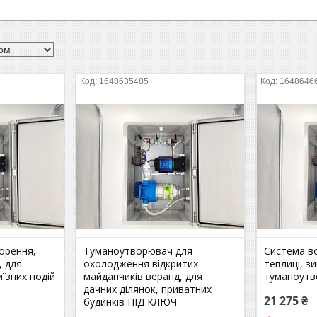
1648635485
1648646
орення,
Туманоутворювач для
Система в
, для
охолодження відкритих
теплиці, з
иїзних подій
майданчиків веранд, для
туманоутв
дачних ділянок, приватних
21 275 ₴
будинків ПІД КЛЮЧ