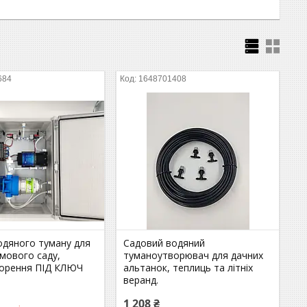
684
1648701408
одяного туману для
Садовий водяний
имового саду,
туманоутворювач для дачних
орення ПІД КЛЮЧ
альтанок, теплиць та літніх
веранд.
1 208 ₴