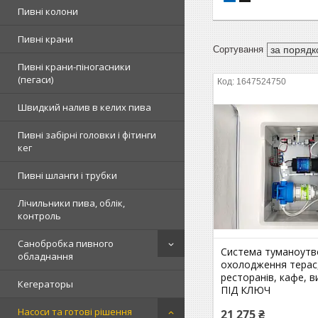
Пивні колони
Пивні крани
Пивні крани-піногасники
(пегаси)
1647524750
Швидкий налив в келих пива
Пивні забірні головки і фітинги
кег
Пивні шланги і трубки
Лічильники пива, облік,
контроль
Санобробка пивного
Система туманоутв
обладнання
охолодження терас
ресторанів, кафе, в
Кегераторы
ПІД КЛЮЧ
Насоси та готові рішення
21 275 ₴