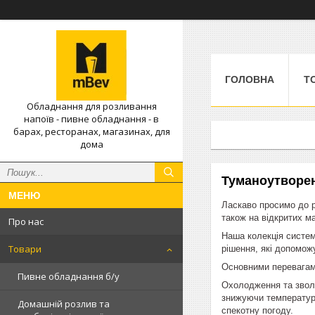
ГОЛОВНА
Т
Обладнання для розливання
напоїв - пивне обладнання - в
барах, ресторанах, магазинах, для
дома
Туманоутворе
Ласкаво просимо до р
також на відкритих м
Про нас
Наша колекція систем
Товари
рішення, які допоможу
Основними перевагам
Пивне обладнання б/у
Охолодження та зволо
знижуючи температуру
Домашній розлив та
спекотну погоду.