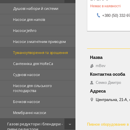
Немає в наявності
Душові набори й системи
+380 (50) 332-9
Насоси для напоїв
Насоси Jethro
Насоси з магнітним приводом
Туманоутворення та зрошення
Сантехніка для HoReCa
mBev
Суднові насоси
Cемко Дмитро
Насоси для сільського
господарства
Центральна, 21-А, о
Бочкові насоси
Мембранні насоси
Газові редуктори і блендери -
Пивное оборудование в
пивні редуктори