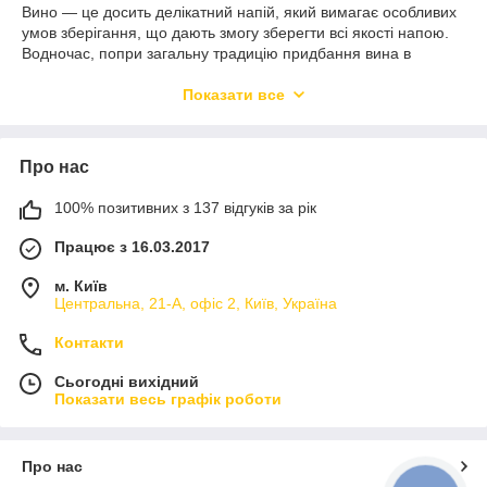
Вино — це досить делікатний напій, який вимагає особливих
умов зберігання, що дають змогу зберегти всі якості напою.
Водночас, попри загальну традицію придбання вина в
пляшках, дедалі більшу популярність набуває розливне вино.
Навіть просеко на розлив уже не є чимось незвичайним. У
Показати все
цьому разі якісні характеристики благородного напою дають
змогу зберегти спеціальне обладнання, яке використовується
в спеціалізованих магазинах, барах і ресторанах, у яких
Про нас
пропонується на розлив вина різних сортів.
Необхідне обладнання для торгівлі вином на
100% позитивних з 137 відгуків за рік
розлив
Працює з 16.03.2017
Техніка, яка використовується для реалізації вина на розлив,
має багато схожого з обладнанням для торгівлі іншими
м. Київ
напоями, але має свої особливості, з огляду на специфіку
Центральна, 21-А, офіс 2, Київ, Україна
продукту та потребу делікатного до нього ставлення.
До переліку необхідного обладнання входять:
Контакти
спеціальні кеги. Реалізоване вино в кегах в Україні
Сьогодні вихідний
може зберігатися впродовж досить довгого часу, без
Показати весь графік роботи
втрати своїх смакових якостей. До того ж конструкція
ємності унеможливлює доступ до вмісту, для зміни його
складу;
Про нас
винні колони, у які подається виноградний напій із