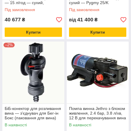
— 15 л/год — сухий,
сухий — Pygmy 25/K
дерев'яний бочонок, Soudek
Exclusive, з насосом, 1 кран,
Під замовлення
Під замовлення
1/8, Lindr, Чехія
Lindr, Чехія
40 677
41 400
₴
від
₴
Купити
Купити
–2%
БіБ-конектор для розливання
Помпа винна Jethro з блоком
вина — з'єднувач для Бег-ін
живлення, 2.4 бар, 3.8 л/хв,
Бокс (паковання для вина)
12 В для перекачування вина
Обладнання для bag-in-box
з Бег-ін-Бокс (Bag-in-Box)
В наявності
В наявності