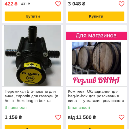
422
3 048
₴
₴
431 ₴
Купити
Купити
Перемикач БІБ-пакетів для
Комплект Обладнання для
вина, сиропів для газводи (в
bag-in-box для розливання
Бег-ін Бокс bag in box та
вина — у магазин розливного
інших ємностях)
вина
В наявності
В наявності
1 159
11 500
₴
від
₴