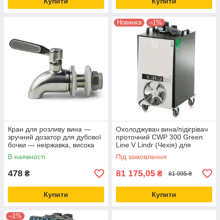
Купити
Купити
Новинка
–1%
Кран для розливу вина —
Охолоджувач вина/підігрівач
зручний дозатор для дубової
проточний CWP 300 Green
бочки — неіржавка, висока
Line V Lindr (Чехія) для
якість
виноробства та виробництва
В наявності
Під замовлення
сидру
478
81 175,05
₴
₴
81 995 ₴
Купити
Купити
–1%