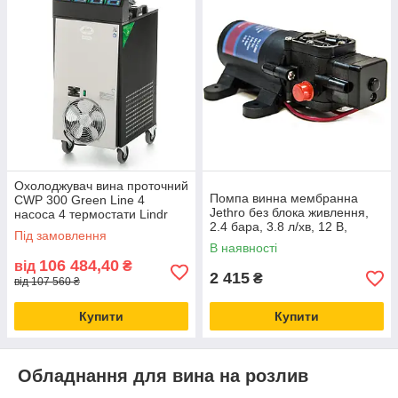
Охолоджувач вина проточний
Помпа винна мембранна
CWP 300 Green Line 4
Jethro без блока живлення,
насоса 4 термостати Lindr
2.4 бара, 3.8 л/хв, 12 В,
(Чехія) для виноробства
Під замовлення
Обладнання для bag-in-box
В наявності
106 484,40
від
₴
2 415
₴
від 107 560 ₴
Купити
Купити
Обладнання для вина на розлив