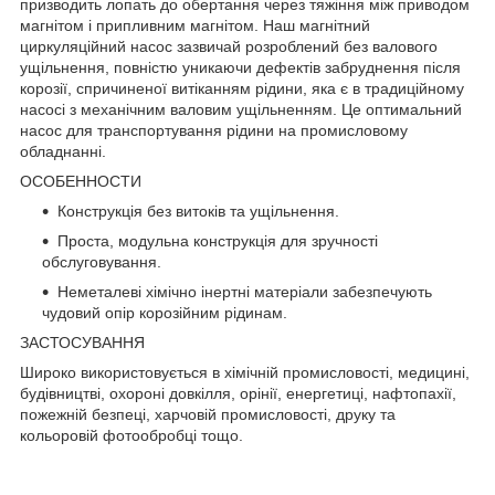
призводить лопать до обертання через тяжіння між приводом
магнітом і припливним магнітом. Наш магнітний
циркуляційний насос зазвичай розроблений без валового
ущільнення, повністю уникаючи дефектів забруднення після
корозії, спричиненої витіканням рідини, яка є в традиційному
насосі з механічним валовим ущільненням. Це оптимальний
насос для транспортування рідини на промисловому
обладнанні.
ОСОБЕННОСТИ
Конструкція без витоків та ущільнення.
Проста, модульна конструкція для зручності
обслуговування.
Неметалеві хімічно інертні матеріали забезпечують
чудовий опір корозійним рідинам.
ЗАСТОСУВАННЯ
Широко використовується в хімічній промисловості, медицині,
будівництві, охороні довкілля, орінії, енергетиці, нафтопахії,
пожежній безпеці, харчовій промисловості, друку та
кольоровій фотообробці тощо.