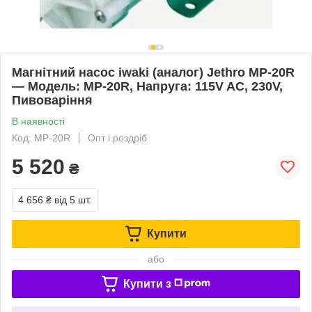
Магнітний насос iwaki (аналог) Jethro MP-20R
— Модель: MP-20R, Напруга: 115V AC, 230V,
Пивоваріння
В наявності
Код: MP-20R
Опт і роздріб
5 520
₴
4 656 ₴
від 5 шт.
Купити
або
Купити з