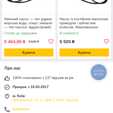
Хімічний насос — тип рідини:
Насос із постійним магнітним
морська вода, спирт, хімікати
приводом і зубчастим
— тип насоса: відцентровий,
колесом, Максимальна
магнітний — тип
витрата: 30 л/хв,
Готово до відправки
В наявності
5 464,80
5 520
₴
₴
5 520 ₴
Купити
Купити
Про нас
КНОПКА
ЗВ'ЯЗКУ
100% позитивних з 137 відгуків за рік
Працює з 16.03.2017
м. Київ
Центральна, 21-А, офіс 2, Київ, Україна
Контакти