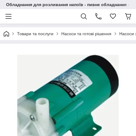
Обладнання для розливання напоїв - пивне обладнання - в 
Товари та послуги
Насоси та готові рішення
Насоси 