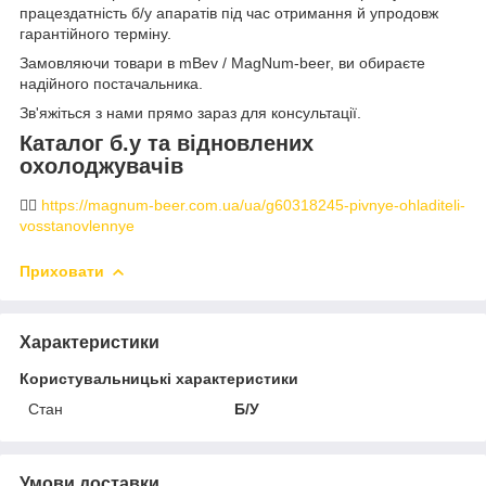
працездатність б/у апаратів під час отримання й упродовж
гарантійного терміну.
Замовляючи товари в mBev / MagNum-beer, ви обираєте
надійного постачальника.
Зв'яжіться з нами прямо зараз для консультації.
Каталог б.у та відновлених
охолоджувачів
👉🏻
https://magnum-beer.com.ua/ua/g60318245-pivnye-ohladiteli-
vosstanovlennye
Приховати
Характеристики
Користувальницькі характеристики
Стан
Б/У
Умови доставки