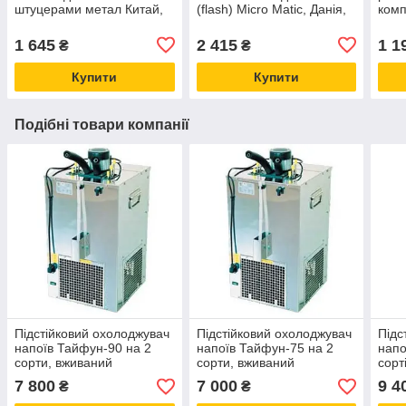
штуцерами метал Китай,
(flash) Micro Matic, Данія,
комп
для розливання газованих
пивні кліщі для
хром
напоїв
розливання пива, напоїв
пивн
1 645
2 415
1 1
₴
₴
Купити
Купити
Подібні товари компанії
Підстійковий охолоджувач
Підстійковий охолоджувач
Підс
напоїв Тайфун-90 на 2
напоїв Тайфун-75 на 2
напо
сорти, вживаний
сорти, вживаний
сорт
7 800
7 000
9 4
₴
₴