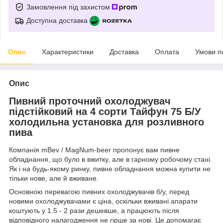
Замовлення під захистом
Доступна доставка
Опис
Характеристики
Доставка
Оплата
Умови п
Опис
Пивний проточний охолоджувач
підстійковий на 4 сорти Тайфун 75 Б/У
холодильна установка для розливного
пива
Компанія mBev / MagNum-beer пропонує вам пивне
обладнання, що було в вжитку, але в гарному робочому стані.
Як і на будь-якому ринку, пивне обладнання можна купити не
тільки нове, але й вживане.
Основною перевагою пивних охолоджувачів б/у, перед
новими охолоджувачами є ціна, оскільки вживані апарати
коштують у 1.5 - 2 рази дешевше, а працюють після
відповідного налагодження не гірше за нові. Це допомагає