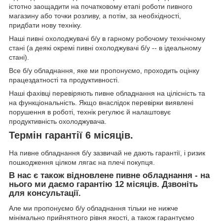
істотно заощадити на початковому етапі роботи пивного
магазину або точки розливу, а потім, за необхідності,
придбати нову техніку.
Наші пивні охолоджувачі б/у в гарному робочому технічному
стані (а деякі окремі пивні охолоджувачі б/у -- в ідеальному
стані).
Все б/у обладнання, яке ми пропонуємо, проходить оцінку
працездатності та продуктивності.
Наші фахівці перевіряють пивне обладнання на цілісність та
на функціональність. Якщо внаслідок перевірки виявлені
порушення в роботі, технік регулює й налаштовує
продуктивність охолоджувача.
Термін гарантії 6 місяців.
На пивне обладнання б/у зазвичай не дають гарантії, і ризик
пошкодження цілком лягає на плечі покупця.
В нас є також відновлене пивне обладнання - на
нього ми даємо гарантію 12 місяців. Дзвоніть
для консультації.
Але ми пропонуємо б/у обладнання тільки не нижче
мінімально прийнятного рівня якості, а також гарантуємо