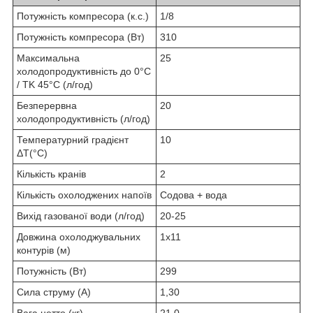
Потужність компресора (к.с.)
1/8
Потужність компресора (Вт)
310
Максимальна
25
холодопродуктивність до 0°C
/ TK 45°C (л/год)
Безперервна
20
холодопродуктивність (л/год)
Температурний градієнт
10
ΔT(°C)
Кількість кранів
2
Кількість охолоджених напоїв
Содова + вода
Вихід газованої води (л/год)
20-25
Довжина охолоджувальних
1x11
контурів (м)
Потужність (Вт)
299
Сила струму (А)
1,30