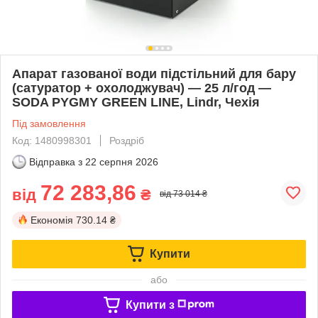
Апарат газованої води підстільний для бару
(сатуратор + охолоджувач) — 25 л/год —
SODA PYGMY GREEN LINE, Lindr, Чехія
Під замовлення
Код: 1480998301
Роздріб
Відправка з
22 серпня 2026
72 283,86
від
₴
від 73 014 ₴
Економія
730.14 ₴
Купити
або
Купити з