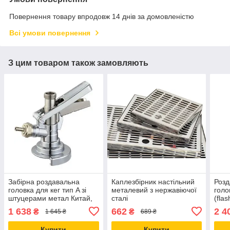
Повернення товару впродовж 14 днів за домовленістю
Всі умови повернення
З цим товаром також замовляють
Забірна роздавальна
Каплезбірник настільний
Розд
головка для кег тип A зі
металевий з нержавіючої
голо
штуцерами метал Китай,
сталі
(flas
для розливання газованих
пивн
1 638
662
2 4
₴
₴
1 645 ₴
689 ₴
напоїв
розл
Купити
Купити