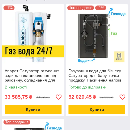
–1%
Топ продажів
–1%
Апарат Сатуратор газування
Газування води для бізнесу.
води для встановлення під
Сатуратор для бару, точки
раковину, обладнання для
продажу. Насичення напоїв
барів, краще, ніж
CO2, N2, O2 - карбонізатор
В наявності
Готово до відправки
СОДАСТРІМ
нового покоління
33 585,75
52 029,45
₴
₴
33 925 ₴
52 555 ₴
Купити
Купити
Топ продажів