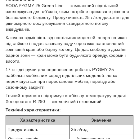
SODA PYGMY 25 Green Line — компактний підстільний
охолоджувач для об'єктів, яким потрібне приховане рішення
без великого бюджету. Продуктивність 25 л/год достатня для
рівномірного обслуговування стандартного потоку
відвідувачів.
Ключова відмінність від настільних моделей: апарат зникає
під стійкою і подає газовану воду через вже встановлений
зовнішній кран або барну колону. Це дає свободу в дизайні
барної зони — кран може бути будь-якого бренду, форми і
висоти.
17 кг і дві ручки для перенесення роблять PYGMY 25
найбільш мобільним серед підстільних моделей: легко
переміщується при перестановці меблів, переїзді або
сезонному закритті.
Точний термостат підтримує стабільну температуру подачі.
Холодоагент R-290 — екологічний і економний.
Технічні характеристики:
Характеристика
Значення
Продуктивність
25 л/год
Кількість кранів
— (підключення до