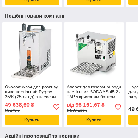
Подібні товари компанії
Охолоджувач для розливу
Апарат для газованої води
Надс
пива настільний Pygmy
настільний SODA AS-45 2x
для 
25/K (25 л/год) з насосом
TAP з крижаним банком,
л/го
для кеги та пивним
Lindr, Чехія
з на
49 638,60
96 161,67
₴
від
₴
краном Lindr Чехія
49 
50 140 ₴
від 97 133 ₴
Купити
Купити
Акційні пропозиції та новинки