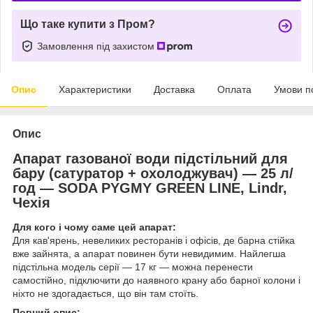
Що таке купити з Пром?
Замовлення під захистом
Опис
Характеристики
Доставка
Оплата
Умови п
Опис
Апарат газованої води підстільний для
бару (сатуратор + охолоджувач) — 25 л/
год — SODA PYGMY GREEN LINE, Lindr,
Чехія
Для кого і чому саме цей апарат:
Для кав'ярень, невеликих ресторанів і офісів, де барна стійка
вже зайнята, а апарат повинен бути невидимим. Найлегша
підстільна модель серії — 17 кг — можна перенести
самостійно, підключити до наявного крану або барної колони і
ніхто не здогадається, що він там стоїть.
Повний опис: