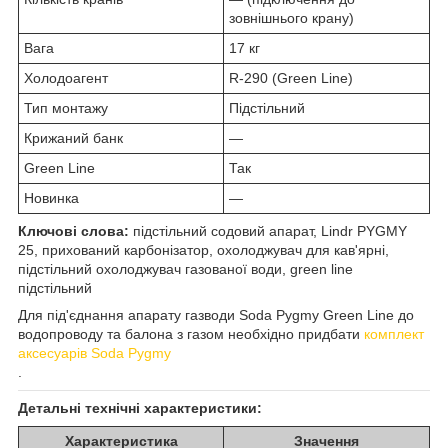
зовнішнього крану)
Вага
17 кг
Холодоагент
R-290 (Green Line)
Тип монтажу
Підстільний
Крижаний банк
—
Green Line
Так
Новинка
—
Ключові слова:
підстільний содовий апарат, Lindr PYGMY
25, прихований карбонізатор, охолоджувач для кав'ярні,
підстільний охолоджувач газованої води, green line
підстільний
Для під'єднання апарату газводи Soda Pygmy Green Line до
водопроводу та балона з газом необхідно придбати
комплект
аксесуарів Soda Pygmy
.
Детальні технічні характеристики:
Характеристика
Значення