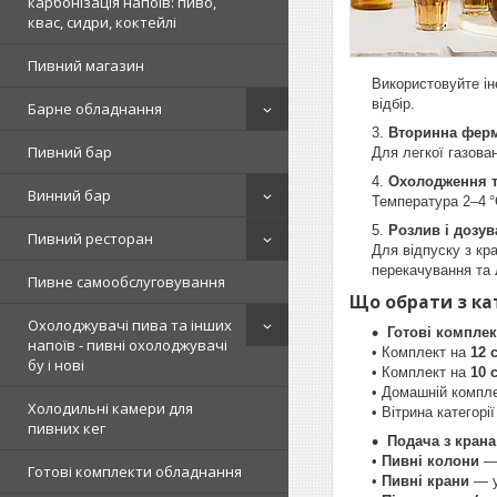
карбонізація напоїв: пиво,
квас, сидри, коктейлі
Пивний магазин
Використовуйте ін
відбір.
Барне обладнання
Вторинна ферме
Пивний бар
Для легкої газова
Охолодження т
Винний бар
Температура 2–4 °
Розлив і дозув
Пивний ресторан
Для відпуску з кр
перекачування та
Пивне самообслуговування
Що обрати з ка
Охолоджувачі пива та інших
Готові комплек
напоїв - пивні охолоджувачі
• Комплект на
12 
бу і нові
• Комплект на
10 
• Домашній компл
Холодильні камери для
• Вітрина категор
пивних кег
Подача з крана
•
Пивні колони
— 
Готові комплекти обладнання
•
Пивні крани
— у