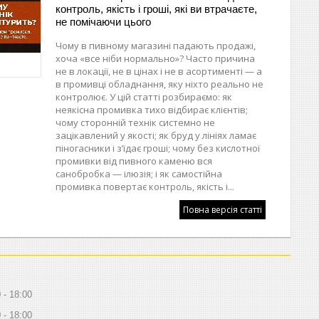
контроль, якість і гроші, які ви втрачаєте,
не помічаючи цього
Чому в пивному магазині падають продажі,
хоча «все ніби нормально»? Часто причина
не в локації, не в цінах і не в асортименті — а
в промивці обладнання, яку ніхто реально не
контролює. У цій статті розбираємо: як
неякісна промивка тихо відбирає клієнтів;
чому сторонній технік системно не
зацікавлений у якості; як бруд у лініях ламає
піногасники і з’їдає гроші; чому без кислотної
промивки від пивного каменю вся
санобробка — ілюзія; і як самостійна
промивка повертає контроль, якість і...
Повна версія статті
0
18:00
0
18:00