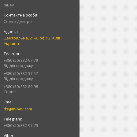
mBev
Cемко Дмитро
Центральна, 21-А, офіс 2, Київ,
Україна
+380 (50) 332-97-79
Відділ продажу
+380 (50) 332-57-57
Відділ продажу
+380 (50) 332-89-98
Сервіс
ds@m-bev.com
+380 (50) 332-97-79