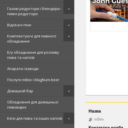
Газові редуктори і блендери -
пивні редуктори
Відсікачі піни
Комплектуючі для пивного
обладнання
Б/у обладнання для розливу
пива та напоїв
Апарати газводи
Послуги mBev і MagNum-beer
Домашній бар
Обладнання для домашньої
пивоварні
Кеги для пива та інших напоїв
mBev