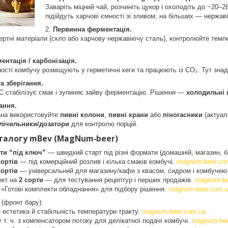
Заваріть міцний чай, розчиніть цукор і охолодіть до ~20–
підійдуть харчові ємності зі зливом; на більших — нержаві
Первинна ферментація.
ертні матеріали (скло або харчову нержавіючу сталь), контролюйте темп
нтація / карбонізація.
ності комбучу розміщують у герметичні кеги та працюють із CO₂. Тут зна
а зберігання.
C стабілізує смак і зупиняє зайву ферментацію. Рішення —
холодильні 
ання.
ана використовуйте
пивні колони
,
пивні крани
або
піногасники
(актуал
лічильники/дозатори
для контролю порцій.
талогу mBev (MagNum‑beer)
ти “під ключ”
— швидкий старт під різні формати (домашній, магазин, б
сортів
— під комерційний розлив і кілька смаків комбучі.
magnum-beer.co
сортів
— універсальний для магазину/кафи з квасом, сидром і комбучею
ект на
2 сорти
— для тестування рецептур і перших продажів.
magnum-be
ії «Готові комплекти обладнання» для підбору рішення.
magnum-beer.com.
(фронт бару):
естетика й стабільність температури тракту.
magnum-beer.com.ua
 т. ч. з компенсатором потоку для делікатної подачі комбучі.
magnum-bee