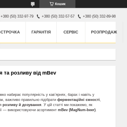
Кошик
+380 (50) 332-97-79
+380 (50) 332-57-57
+380 (50) 332-89-98
ЗСТРОЧКА
ГАРАНТІЯ
СЕРВІС
РОЗПРОДАЖ
я та розливу від mBev
ко набирає популярність у кав’ярнях, барах і навіть у
ак, важливо правильно підібрати
ферментаційні ємності
,
ля
розливу й дозування
. У цій статті ми покажемо, як
інії — використовуючи асортимент
mBev (MagNum‑beer)
.