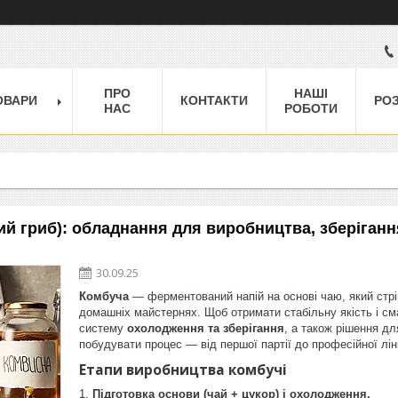
ПРО
НАШІ
ОВАРИ
КОНТАКТИ
РО
НАС
РОБОТИ
ий гриб): обладнання для виробництва, зберіганн
30.09.25
Комбуча
— ферментований напій на основі чаю, який стрім
домашніх майстернях. Щоб отримати стабільну якість і см
систему
охолодження та зберігання
, а також рішення д
побудувати процес — від першої партії до професійної л
Етапи виробництва комбучі
Підготовка основи (чай + цукор) і охолодження.