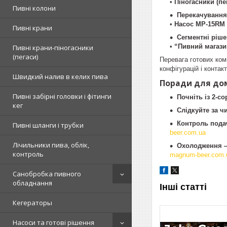
•
Піногасники (пе
Пивні колони
Перекачування 
•
Насос MP‑15RM
Пивні крани
Сегментні ріше
•
“Пивний магази
Пивні крани-піногасники
(пегаси)
Перевага готових ком
конфігурацій і контак
Швидкий налив в келих пива
Поради для дом
Пивні забірні головки і фітинги
Почніть із 2‑с
кег
Слідкуйте за ч
Контроль пода
Пивні шланги і трубки
beer.com.ua
Лічильники пива, облік,
Охолодження 
контроль
magnum-beer.com.
Санобробка пивного
обладнання
Інші статті
Кегераторы
Насоси та готові рішення