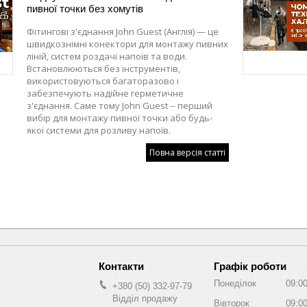
пивної точки без хомутів
Фітингові з'єднання John Guest (Англія) — це
швидкознімні конектори для монтажу пивних
ліній, систем роздачі напоїв та води.
Встановлюються без інструментів,
використовуються багаторазово і
забезпечують надійне герметичне
з'єднання. Саме тому John Guest -- перший
вибір для монтажу пивної точки або будь-
якої системи для розливу напоїв.
Повна версія статті
Графік роботи
Понеділок
09:0
+380 (50) 332-97-79
Відділ продажу
Вівторок
09:0