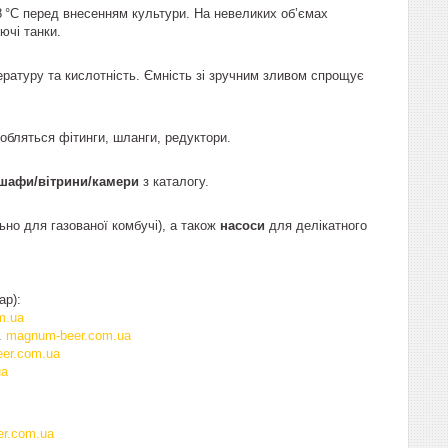
28 °C перед внесенням культури. На невеликих об’ємах
ючі танки.
ературу та кислотність. Ємність зі зручним зливом спрощує
добляться фітинги, шланги, редуктори.
шафи/вітрини/камери
з каталогу.
ьно для газованої комбучі), а також
насоси
для делікатного
ар):
m.ua
.
magnum-beer.com.ua
er.com.ua
ua
r.com.ua