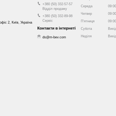
+380 (50) 332-57-57
Середа
09:0
Відділ продажу
Четвер
09:0
+380 (50) 332-89-98
Сервіс
Пʼятниця
09:0
фіс 2, Київ, Україна
Субота
Вихі
Неділя
Вихі
ds@m-bev.com