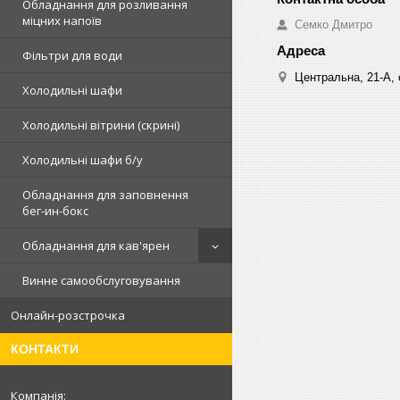
Обладнання для розливання
міцних напоїв
Cемко Дмитро
Фільтри для води
Центральна, 21-А, о
Холодильні шафи
Холодильні вітрини (скрині)
Холодильні шафи б/у
Обладнання для заповнення
бег-ин-бокс
Обладнання для кав'ярен
Винне самообслуговування
Онлайн-розстрочка
КОНТАКТИ