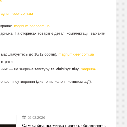
a
agnum-beer.com.ua
 кранах.
magnum-beer.com.ua
римка. На сторінках товарів є деталі комплектації, варіанти
м масштабуйтесь до 10/12 сортів).
magnum-beer.com.ua
 втрати.
сники — це збереже текстуру та мінімізує піну.
magnum-
енше піноутворення (див. опис колон і комплектації).
02.02.2026
Самостійна промивка пивного обладнання: