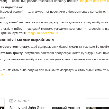
гаси)
— безпінний розлив газованих напоїв у пляшки.
magnum-beer.com.u
та підготовка:
(харчові рідини) — для акуратної перекачки з ферментера в кеги/лінію.
m
ння:
н під ключ”
— пакетна пропозиція, яку легко адаптувати під комбучу на
плектів у mBev — швидкий монтаж, узгоджені компоненти та сервісна підт
т для консультації.
magnum-beer.com.ua
ашніх і малих виробників
ортового комплекту
, щоб відпрацювати базові смаки та технологію (поті
истотою тракту
: регулярна санітарія продовжує життя культурі і зменшує
чі
: для газованої комбучі використовуйте крани з компенсатором і пінога
— must
: стабільна подача при низькій температурі = стабільний смак та м
ua
23.02.2026
З'єднувачі John Guest — швидкий монтаж