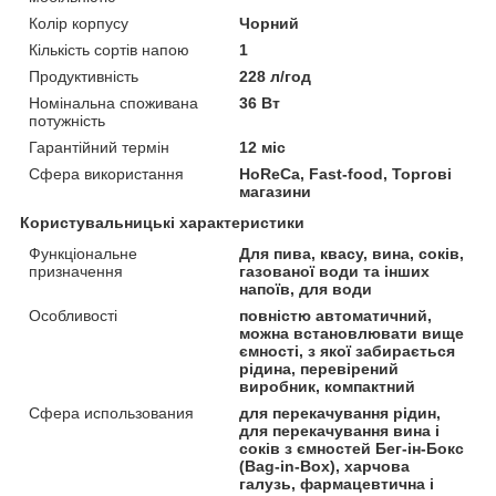
Колір корпусу
Чорний
Кількість сортів напою
1
Продуктивність
228 л/год
Номінальна споживана
36 Вт
потужність
Гарантійний термін
12 міс
Сфера використання
HoReCa, Fast-food, Торгові
магазини
Користувальницькі характеристики
Функціональне
Для пива, квасу, вина, соків,
призначення
газованої води та інших
напоїв, для води
Особливості
повністю автоматичний,
можна встановлювати вище
ємності, з якої забирається
рідина, перевірений
виробник, компактний
Сфера использования
для перекачування рідин,
для перекачування вина і
соків з ємностей Бег-ін-Бокс
(Bag-in-Box), харчова
галузь, фармацевтична і