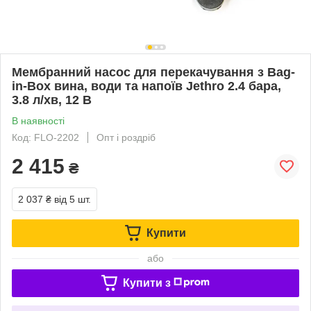
Мембранний насос для перекачування з Bag-
in-Box вина, води та напоїв Jethro 2.4 бара,
3.8 л/хв, 12 В
В наявності
Код: FLO-2202
Опт і роздріб
2 415
₴
2 037 ₴
від 5 шт.
Купити
або
Купити з