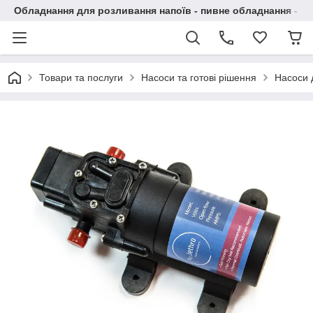
Обладнання для розливання напоїв - пивне обладнання - в 
Товари та послуги
Насоси та готові рішення
Насоси 