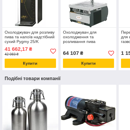
Охолоджувач для розливу
Охолоджувач для
Пере
пива та напоїв надстібний
охолодження та
для 
сухий Pygmy 25/K
розливання пива
газв
Exclusive 25 л/год насос +
надстійкий сухий Kontakt-
in b
41 662,17
₴
1 кран Lindr Чехія
55 (55 л/год) колона + 2
64 107
1 1
₴
42 083 ₴
крани Lindr Чехія
Купити
Купити
Подібні товари компанії