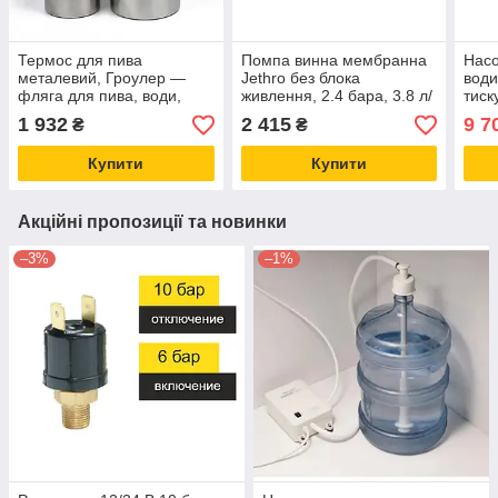
Термос для пива
Помпа винна мембранна
Насо
металевий, Гроулер —
Jethro без блока
води
фляга для пива, води,
живлення, 2.4 бара, 3.8 л/
тиск
соку та газованих напоїв
хв, 12 В, Обладнання для
хв, 
1 932
2 415
9 7
₴
₴
1,9 л
bag-in-box
Купити
Купити
Акційні пропозиції та новинки
–3%
–1%