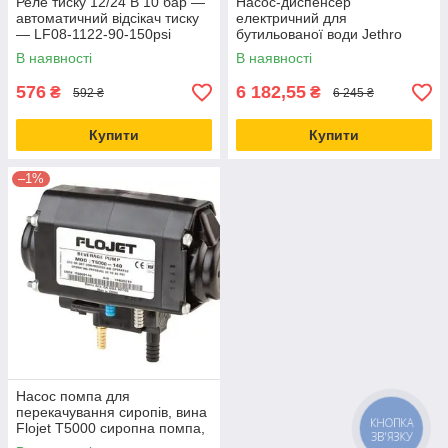
Реле тиску 12/24 В 10 бар —
Насос-диспенсер
автоматичний відсікач тиску
електричний для
— LF08-1122-90-150psi
бутильованої води Jethro
В наявності
В наявності
576
6 182,55
₴
₴
592 ₴
6 245 ₴
Купити
Купити
–1%
Насос помпа для
перекачування сиропів, вина
КНОПКА
Flojet T5000 сиропна помпа,
ЗВ'ЯЗКУ
Обладнання для bag-in-box