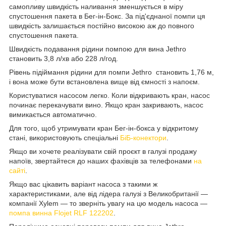
самопливу швидкість наливання зменшується в міру
спустошення пакета в Бег-ін-Бокс. За під'єднаної помпи ця
швидкість залишається постійно високою аж до повного
спустошення пакета.
Швидкість подавання рідини помпою для вина Jethro
становить 3,8 л/хв або 228 л/год.
Рівень підіймання рідини для помпи Jethro становить 1,76 м,
і вона може бути встановлена вище від ємності з напоєм.
Користуватися насосом легко. Коли відкривають кран, насос
починає перекачувати вино. Якщо кран закривають, насос
вимикається автоматично.
Для того, щоб утримувати кран Бег-ін-бокса у відкритому
стані, використовують спеціальні
БіБ-конектори
.
Якщо ви хочете реалізувати свій проєкт в галузі продажу
напоїв, звертайтеся до наших фахівців за телефонами
на
сайті
.
Якщо вас цікавить варіант насоса з такими ж
характеристиками, але від лідера галузі з Великобританії —
компанії Xylem — то зверніть увагу на цю модель насоса —
помпа винна Flojet RLF 122202
.