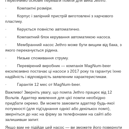
Перелічимо основні переваги помпи для вина Jethro.
· Компактні розміри.
· Корпус і запірний пристрій виготовлені з харчового
пластику.
· Керується повністю автоматично.
· Компактний блок керування автоматикою насоса.
· Мембранний насос Jethro може бути вищим від бака, з
якого перекачується рідина.
· Низьке споживання струму.
· Перевірений виробник — компанія MagNum-beer
ексклюзивно постачає ці насоси з 2017 року та гарантує їхню
надійність і відповідність заявленим характеристикам.
· Гарантія 12 мес от MagNum-beer.
Важливо! Зверніть увагу, що помпа Jethro працює від 12
Вольтів. Адаптер живлення для цієї помпи необхідно
придбати окремо. Ви можете замовити адаптер будь-якої
потужності (для під'єднання однієї або декількох помп),
зверніться до нас на фірму за телефонами на сайті або
залишивши запит.
Якщо вам не підійде цей насос — ви зможете його повернути