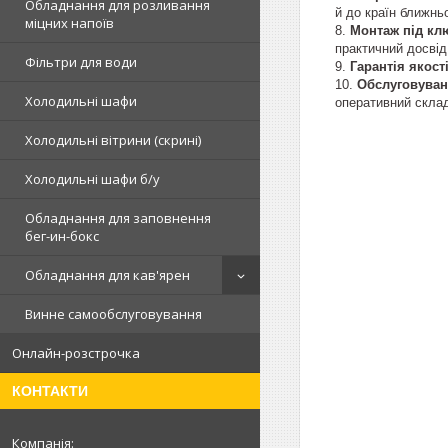
Обладнання для розливання
й до країн ближнь
міцних напоїв
Монтаж під кл
практичний досвід
Фільтри для води
Гарантія якост
Обслуговува
Холодильні шафи
оперативний склад
Холодильні вітрини (скрині)
Холодильні шафи б/у
Обладнання для заповнення
бег-ин-бокс
Обладнання для кав'ярен
Винне самообслуговування
Онлайн-розстрочка
КОНТАКТИ