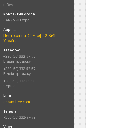
mBev
Cемко Дмитро
Центральна, 21-А, офіс 2, Київ,
Україна
+380 (50) 332-97-79
Відділ продажу
+380 (50) 332-57-57
Відділ продажу
+380 (50) 332-89-98
Сервіс
ds@m-bev.com
+380 (50) 332-97-79