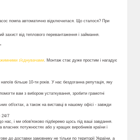
- насос помпа автоматично відключилася. Що сталося? При
й захист від теплового перевантаження і займання.
.
ажимними з'єднувачами
. Монтаж стає дуже простим і нагадує
апоїв більше 10-ти років. У нас бездоганна репутація, яку
опомогти вам з вибором устаткування, зробити грамотні
их об'єктах, а також на виставці в нашому офісі - завжди
я 24/7
о нас, і ми обов'язково підберемо щось під ваші завдання.
а власних потужностях або у кращих виробників країни і
ве до доставки замовнику не тільки по території України, а