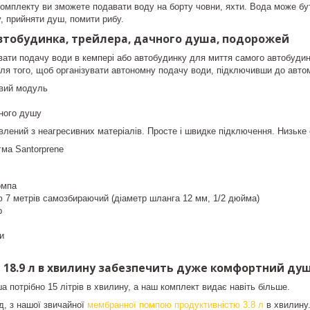
омплекту ви зможете подавати воду на борту човни, яхти. Вода може бут
 прийняти душ, помити рибу.
втобудинка, трейлера, дачного душа, подорожей
вати подачу води в кемпері або автобудинку для миття самого автобудин
ля того, щоб організувати автономну подачу води, підключивши до авто
овий модуль
ного душу
овлений з неагресивних матеріалів. Просте і швидке підключення. Низьке
гма Santorprene
омпа
 7 метрів самозбираючий (діаметр шланга 12 мм, 1/2 дюйма)
р
и
 18.9 л в хвилину забезпечить дуже комфортний душ
 потрібно 15 літрів в хвилину, а наш комплект видає навіть більше.
д, з нашої звичайної
мембранної помпою продуктивністю 3.8 л
в хвилину.