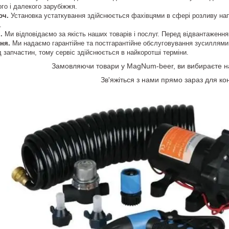
ого і далекого зарубіжжя.
юч.
Установка устаткування здійснюється фахівцями в сфері розливу напо
.
і.
Ми відповідаємо за якість наших товарів і послуг. Перед відвантаження
ння.
Ми надаємо гарантійне та постгарантійне обслуговування зусиллями 
 запчастин, тому сервіс здійснюється в найкоротші терміни.
Замовляючи товари у MagNum-beer, ви вибираєте на
Зв'яжіться з нами прямо зараз для кон