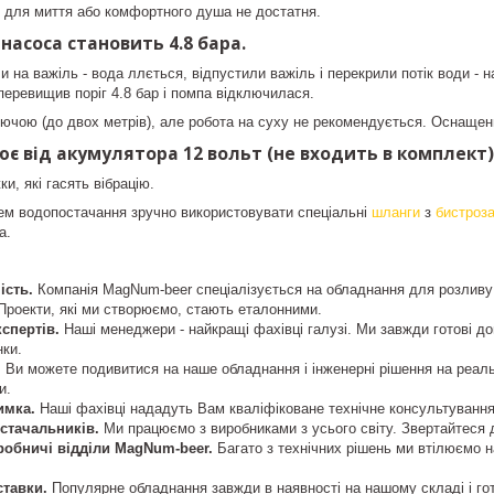
х для миття або комфортного душа не достатня.
 насоса становить 4.8 бара.
ли на важіль - вода ллється, відпустили важіль і перекрили потік води 
перевищив поріг 4.8 бар і помпа відключилася.
чою (до двох метрів), але робота на суху не рекомендується. Оснащени
є від акумулятора 12 вольт (не входить в комплект)
ки, які гасять вібрацію.
ем водопостачання зручно використовувати спеціальні
шланги
з
бистроз
а.
ність.
Компанія MagNum-beer спеціалізується на обладнання для розливу н
Проекти, які ми створюємо, стають еталонними.
кспертів.
Наші менеджери - найкращі фахівці галузі. Ми завжди готові д
нки.
.
Ви можете подивитися на наше обладнання і інженерні рішення на реальн
и.
римка.
Наші фахівці нададуть Вам кваліфіковане технічне консультуванн
остачальників.
Ми працюємо з виробниками з усього світу. Звертайтеся д
иробничі відділи MagNum-beer.
Багато з технічних рішень ми втілюємо н
ставки.
Популярне обладнання завжди в наявності на нашому складі і гото