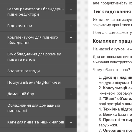
але продуктивність ї
Газові редуктори і блендери -
Тиск відсікання
пивні редуктори
Як тільки ви натисну
закритому крані тиск 
Відсікачі піни
Помпа є самовсмоктую
Комплектуючі для пивного
Комплект працю
обладнання
На насосі є гумові ніж
Б/у обладнання для розливу
Для автономних сист
пива та напоїв
збирання конструктор
Чому обирають нас?
Апарати газводи
Досвід і надій
Послуги mBev і MagNum-beer
ми дуже цінуємо. 
Консультації е
інженерні розраху
Домашній бар
"Живі" об'єкти
раді зустрічі з вам
Обладнання для домашньої
Технічна підт
пивоварні
Велика база п
Проектні та в
Кеги для пива та інших напоїв
зарубіжжя.
Оперативні по