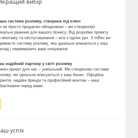
айкращий вибір
аша система розливу, створена під ключ
и не просто продаємо обладнання – ми створюємо
ікальні рішення для вашого бізнесу. Від розробки проекту
о монтажу та обслуговування – все з одних рук. З mBev ви
тримаєте систему розливу, яка ідеально впишеться у ваш
клад і перевершить ваші очікування.
аш надійний партнер у світі розливу
ожен проект для нас – унікальний. Ми створюємо системи
зливу, які ідеально вписуються у ваш бізнес. Офіційна
рантія, надійні бренди та професійний монтаж – наші
бов'язання перед вами.
аш успіх