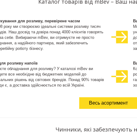
Каталог товарів від mBev – Ваш н
ткування для розливу, перевірене часом
В
08 року ми створюємо ідеальні системи розливу тисяч
М
дів. Наш досвід та довіра понад 4000 клієнтів говорять
ун
 за себе. Вибираючи mBev, ви отримуєте не просто
д
нання, а надійного партнера, який забезпечить
о
ребійну роботу бізнесу.
за
для розливу напоїв
В
єте обладнання для розливу? У каталозі mBev ви
К
дете все необхідне від бюджетних моделей до
ро
іальних рішень від світових брендів. Понад 90% товарів
га
и є, а доставка здійснюється по всій Україні.
зо
Весь асортимент
Чинники, які забезпечують н