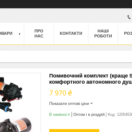
ПРО
НАШІ
ОВАРИ
КОНТАКТИ
РО
НАС
РОБОТИ
Помивочний комплект (краще Sea
комфортного автономного душ
7 970 ₴
Показати оптові ціни
В наявності
Оптом і в роздріб
Код:
1205453