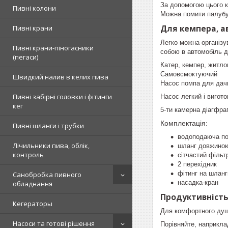
За допомогою цього к
Пивні колони
Можна помити палубу,
Для кемпера, а
Пивні крани
Легко можна організу
Пивні крани-піногасники
собою в автомобіль д
(пегаси)
Катер, кемпер, житл
Самовсмоктуючий
Швидкий налив в келих пива
Насос помпа для дач
Пивні забірні головки і фітинги
Насос легкий і вигот
кег
5-ти камерна діагфра
Комплектація:
Пивні шланги і трубки
водоподаюча п
Лічильники пива, облік,
шланг довжиною
контроль
сітчастий фільт
2 перехідник
фітинг на шланг
Санобробка пивного
насадка-кран
обладнання
Продуктивність
Кегераторы
Для комфортного душа
Насоси та готові рішення
Порівняйте, наприкла