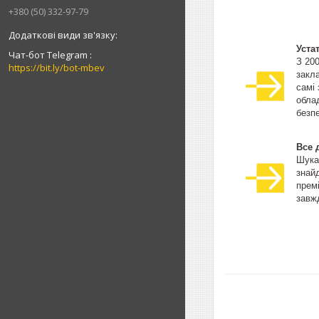
+380 (50) 332-97-79
Уста
Чат-бот Telegram
З 20
https://bit.ly/bot-mbev
закла
самі
облад
безпе
Все 
Шука
знай
прем
завжд