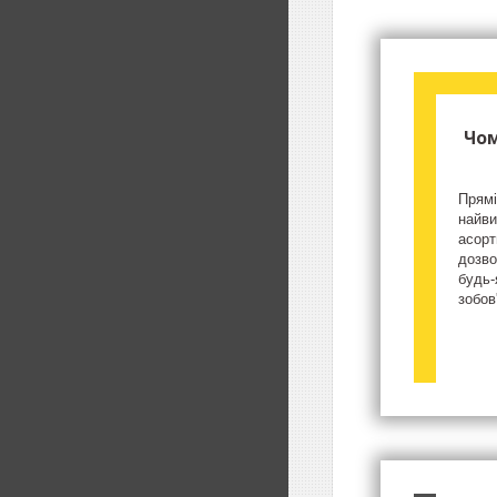
Чом
Прямі
найви
асорт
дозво
будь-
зобов