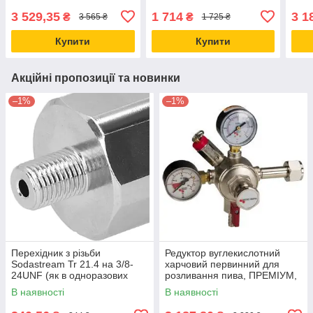
редуктор
Mati
3 529,35
1 714
3 1
₴
₴
3 565 ₴
1 725 ₴
Купити
Купити
Акційні пропозиції та новинки
–1%
–1%
Перехідник з різьби
Редуктор вуглекислотний
Sodastream Tr 21.4 на 3/8-
харчовий первинний для
24UNF (як в одноразових
розливання пива, ПРЕМІУМ,
балончиках СО2)
1 вихід, Micro Matic, Данія
В наявності
В наявності