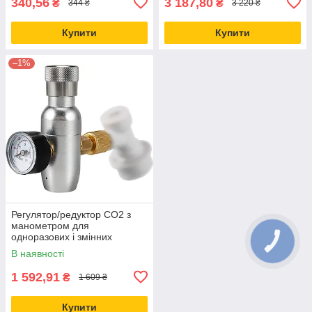
340,56
3 187,80
₴
₴
344 ₴
3 220 ₴
Купити
Купити
–1%
Регулятор/редуктор CO2 з
манометром для
одноразових і змінних
балонів - для карбонізації
В наявності
або подачі напоїв
1 592,91
₴
1 609 ₴
Купити