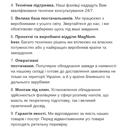
Те
хнічна підтримка.
Наші фахівці нададуть Вам
кваліфіковане технічне консультування 24/7.
Велика база постачальників.
Ми працюємо з
виробниками з усього світу. Звертайтеся до нас, і ми
обов'язково підберемо щось під ваші завдання.
Проєктні та виробничі відділи MagNum-
beer.
Багато технічних рішень ми втілюємо на власних
потужностях або у найкращих виробників країни та
закордоння.
Оперативні
постачання.
Популярне обладнання завжди в наявності
на нашому складі і готове до доставляння замовника не
тільки на території України, а й у країни ближнього та
дальнього зарубіжжя.
Монтаж під ключ.
Установлення обладнання
здійснюється фахівцями у сфері розливу напоїв, що
мають як теоретичну підготовку, так і великий
практичний досвід.
Гарантія якості.
Ми відповідаємо за якість наших
товарів і послуг. Перед відвантаженням усі товари
проходять ретельну перевірку.