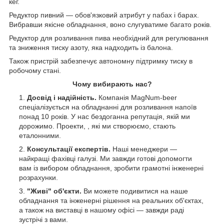
кег.
Редуктор пивний — обов'язковий атрибут у пабах і барах.
Вибравши якісне обладнання, воно слугуватиме багато років.
Редуктор для розливання пива необхідний для регулювання
та зниження тиску азоту, яка надходить із балона.
Також пристрій забезпечує автономну підтримку тиску в
робочому стані.
Чому вибирають нас?
Досвід і надійність.
Компанія MagNum-beer
спеціалізується на обладнанні для розливання напоїв
понад 10 років. У нас бездоганна репутація, якій ми
дорожимо. Проекти, , які ми створюємо, стають
еталонними.
Консультації експертів.
Наші менеджери —
найкращі фахівці галузі.
Ми завжди готові допомогти
вам із вибором обладнання, зробити грамотні інженерні
розрахунки.
"Живі" об'єкти.
Ви можете подивитися на наше
обладнання та інженерні рішення на реальних об'єктах,
а також на виставці в нашому офісі — завжди раді
зустрічі з вами.