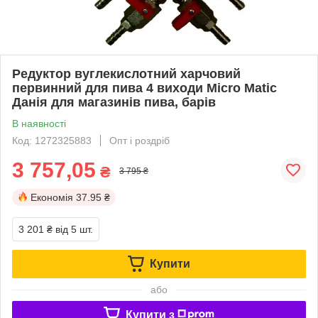
Редуктор вуглекислотний харчовий
первинний для пива 4 виходи Micro Matic
Данія для магазинів пива, барів
В наявності
Код: 1272325883
Опт і роздріб
3 757,05
₴
3 795 ₴
Економія
37.95 ₴
3 201 ₴
від 5 шт.
Купити
або
Купити з