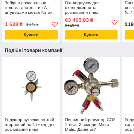
Забірна роздавальна
Охолоджувач для
Пивн
головка для кег тип A зі
охолодження та
розл
штуцерами метал Китай,
розливання пива
(6,7
для розливання газованих
надстійкий сухий Kontakt-
10м.
63 465,93
₴
напоїв
55 (55 л/год) колона + 2
1 638
219
₴
1 645 ₴
64 107 ₴
крани Lindr Чехія
Купити
Купити
Подібні товари компанії
Редуктор вуглекислотний
Первинний редуктор СО2,
Реду
вторинний на 1 вихід, для
1 тиск, 2 виходи, Micro
харч
розливання пива
Matic, Данія Б/У
розл
TAPRITE, США — пивний
ПРЕМ