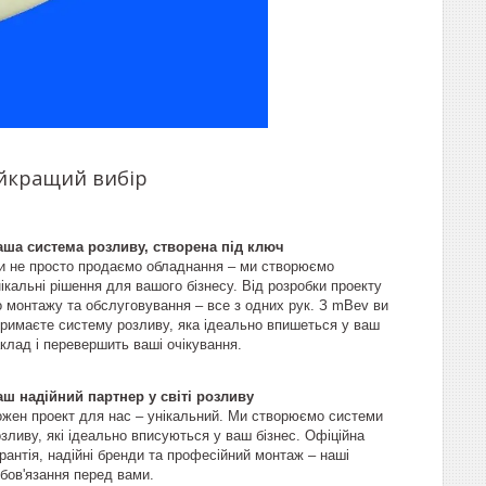
айкращий вибір
аша система розливу, створена під ключ
и не просто продаємо обладнання – ми створюємо
ікальні рішення для вашого бізнесу. Від розробки проекту
о монтажу та обслуговування – все з одних рук. З mBev ви
тримаєте систему розливу, яка ідеально впишеться у ваш
клад і перевершить ваші очікування.
аш надійний партнер у світі розливу
ожен проект для нас – унікальний. Ми створюємо системи
зливу, які ідеально вписуються у ваш бізнес. Офіційна
рантія, надійні бренди та професійний монтаж – наші
бов'язання перед вами.