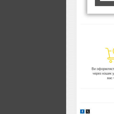
Ви оформляєт
через кошик 
вас 