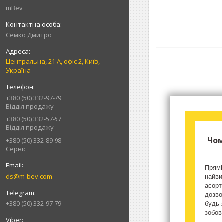
mBev
Cемко Дмитро
Центральна, 21-А, офіс 2, Київ,
Україна
+380 (50) 332-97-79
Відділ продажу
+380 (50) 332-57-57
Відділ продажу
Чом
+380 (50) 332-89-98
Сервіс
Прямі
ds@m-bev.com
найви
асорт
дозво
+380 (50) 332-97-79
будь-
зобов