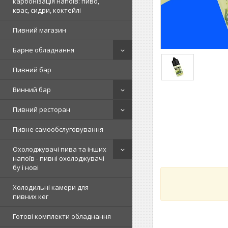
карбонізація напоїв: пиво,
квас, сидри, коктейлі
Пивний магазин
Барне обладнання
Пивний бар
Винний бар
Пивний ресторан
Пивне самообслуговування
Охолоджувачі пива та інших
напоїв - пивні охолоджувачі
бу і нові
Холодильні камери для
пивних кег
Готові комплекти обладнання