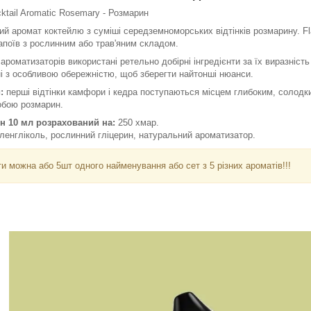
cktail Aromatic Rosemary - Розмарин
ий аромат коктейлю з суміші середземноморських відтінків розмарину. Fla
поїв з рослинним або трав'яним складом.
роматизаторів використані ретельно добірні інгредієнти за їх виразність і
ані з особливою обережністю, щоб зберегти найтонші нюанси.
и:
перші відтінки камфори і кедра поступаються місцем глибоким, солодки
обою розмарин.
н 10 мл розрахований на:
250 хмар.
іленгліколь, рослинний гліцерин, натуральний ароматизатор.
и можна або 5шт одного найменування або сет з 5 різних ароматів!!!