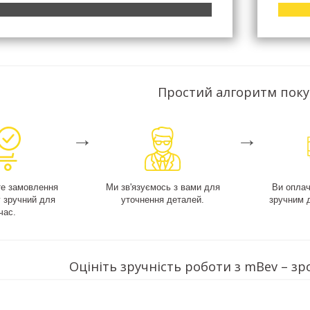
Простий алгоритм пок
→
→
е замовлення
Ми зв'язуємось з вами для
Ви опла
у зручний для
уточнення деталей.
зручним 
час.
Оцініть зручність роботи з mBev – зр