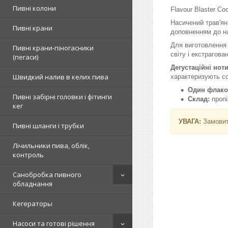
Пивні колони
Flavour Blaster Co
Насичений трав'ян
Пивні крани
доповненням до на
Для виготовлення а
Пивні крани-піногасники
світу і екстрагов
(пегаси)
Дегустаційні нот
Швидкий налив в келих пива
характеризують с
Один флако
Пивні забірні головки і фітинги
Склад:
проп
кег
УВАГА:
Замовит
Пивні шланги і трубки
Лічильники пива, облік,
контроль
Санобробка пивного
обладнання
Кегераторы
Насоси та готові рішення