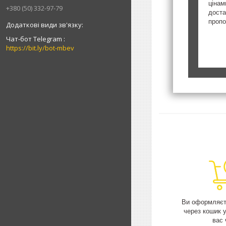
цінам
+380 (50) 332-97-79
доста
пропо
Чат-бот Telegram
https://bit.ly/bot-mbev
Ви оформляєт
через кошик 
вас 