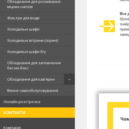
Обладнання для розливання
міцних напоїв
Все 
Фільтри для води
Шука
знай
Холодильні шафи
прем
завжд
Холодильні вітрини (скрині)
Холодильні шафи б/у
Обладнання для заповнення
бег-ин-бокс
Обладнання для кав'ярен
Винне самообслуговування
Онлайн-розстрочка
КОНТАКТИ
Чом