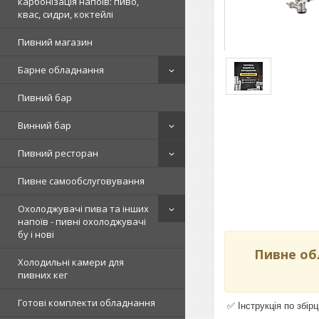
карбонізація напоїв: пиво,
квас, сидри, коктейлі
Пивний магазин
Барне обладнання
Пивний бар
Винний бар
Пивний ресторан
Пивне самообслуговування
Охолоджувачі пива та інших
напоїв - пивні охолоджувачі
бу і нові
Пивне об
Холодильні камери для
пивних кег
Готові комплекти обладнання
✅ Інструкція по збір