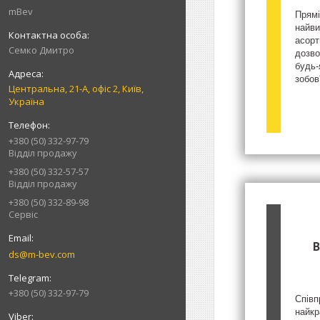
mBev
Прямі
найви
асорт
Cемко Дмитро
дозво
будь-
зобов
Центральна, 21-А, офіс 2, Київ,
Україна
+380 (50) 332-97-79
Відділ продажу
+380 (50) 332-57-57
Відділ продажу
+380 (50) 332-89-98
Сервіс
В
ds@m-bev.com
+380 (50) 332-97-79
Співп
найкр