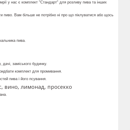
мрії у нас є комплект "Стандарт" для розливу пива та інших
ти пиво. Вам більше не потрібно ні про що піклуватися або щось
ачальника пива.
 дачі, заміського будинку.
придбати комплект для промивання.
тей пива і його псування.
с, вино, лимонад, просекко
ана.