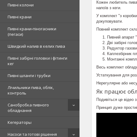
Кожен любитель пива 
Пивні колони
напоїв з кеги.
У комплект "з коробк
Пивні крани
докуповувати.
Пивні крани-піногасники
Повний комплект скла
(пегаси)
Пивний апарат "
Дві забірні гол
Швидкий налив в келих пива
Редуктор газови
Каплезбірник п
Пивні забірні головки і фітинги
Монтажні компл
кег
Весь комплект обладн
Устаткування для роз
Пивні шланги і трубки
Нерегулярне або несу
Лічильники пива, облік,
Як працює обл
контроль
Подивіться це відео 
Санобробка пивного
Принцип дуже простий
обладнання
Кегераторы
Насоси та готові рішення