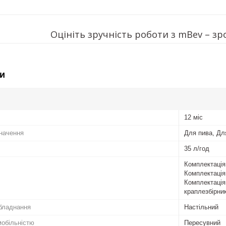
Оцініть зручність роботи з mBev – зр
и
12 міс
начення
Для пива, Дл
35 л/год
Комплектація
Комплектація
Комплектація
краплезбірни
бладнання
Настільний
мобільністю
Пересувний