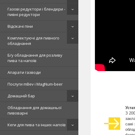
Газові редуктори і блендери -
пивні редуктори
Відсікачі піни
Комплектуючі для пивного
обладнання
Б/у обладнання для розливу
пива та напоїв
Апарати газводи
Послуги mBev і MagNum-beer
Домашній бар
Обладнання для домашньої
Уста
пивоварні
З 20
закла
самі
Кеги для пива та інших напоїв
облад
безпе