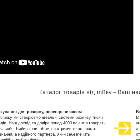
Каталог товарів від mBev – Ваш н
ткування для розливу, перевірене часом
В
08 року ми створюємо ідеальні системи розливу тисяч
М
дів. Наш досвід та довіра понад 4000 клієнтів говорять
ун
 за себе. Вибираючи mBev, ви отримуєте не просто
д
нання, а надійного партнера, який забезпечить
о
ребійну роботу бізнесу.
за