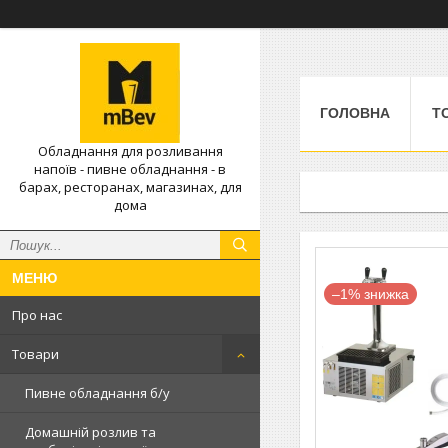
ГОЛОВНА
Т
Обладнання для розливання
напоїв - пивне обладнання - в
барах, ресторанах, магазинах, для
дома
–1%
Про нас
Товари
Пивне обладнання б/у
Домашній розлив та