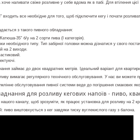
хоче наливати свіже розливне у себе вдома як в пабі. Для втілення цієї 
и" входить все необхідне для того, щоб підключити кегу і почати розлива
дається з такого пивного обладнання:
Катюша-35" б/у на 2 сорти пива (I категорія).
овки необхідного типу. Тип забірної головки можна дізнатися у свого пост
й на 2 виходи.
ластиковий.
ектуючі.
ання займає до двох квадратних метрів. Ідеальний варіант для квартири,
ливу вимагає регулярного технічного обслуговування. У нас ви можете 
млінне обслуговування пивної системи веде до погіршення смакових якос
аднання для розливу кегових напоїв - пиво, ква
з нашого каналу, щоб зрозуміти, як працює установка для розливу на 2 кр
: пиво виштовхується з кег завдяки тиску вуглекислого газу з балона.