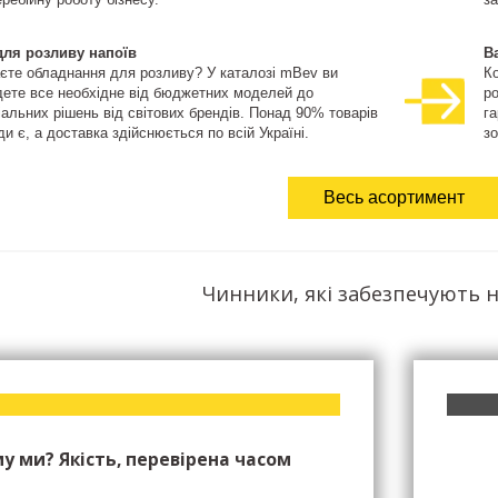
для розливу напоїв
В
єте обладнання для розливу? У каталозі mBev ви
К
дете все необхідне від бюджетних моделей до
ро
іальних рішень від світових брендів. Понад 90% товарів
га
и є, а доставка здійснюється по всій Україні.
зо
Весь асортимент
Чинники, які забезпечують н
у ми? Якість, перевірена часом