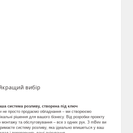
айкращий вибір
аша система розливу, створена під ключ
и не просто продаємо обладнання – ми створюємо
ікальні рішення для вашого бізнесу. Від розробки проекту
о монтажу та обслуговування – все з одних рук. З mBev ви
тримаєте систему розливу, яка ідеально впишеться у ваш
клад і перевершить ваші очікування.