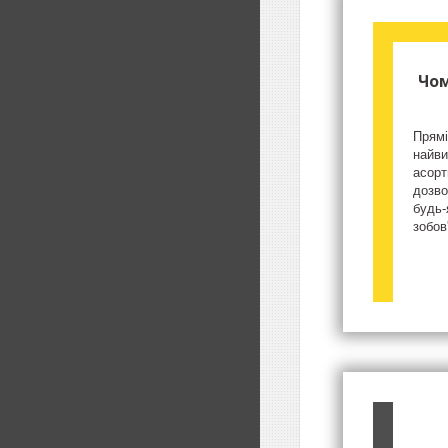
Чом
Прямі
найви
асорт
дозво
будь-
зобов