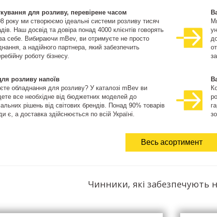
ткування для розливу, перевірене часом
В
08 року ми створюємо ідеальні системи розливу тисяч
М
дів. Наш досвід та довіра понад 4000 клієнтів говорять
ун
 за себе. Вибираючи mBev, ви отримуєте не просто
д
нання, а надійного партнера, який забезпечить
о
ребійну роботу бізнесу.
за
для розливу напоїв
В
єте обладнання для розливу? У каталозі mBev ви
К
дете все необхідне від бюджетних моделей до
ро
іальних рішень від світових брендів. Понад 90% товарів
га
и є, а доставка здійснюється по всій Україні.
зо
Весь асортимент
Чинники, які забезпечують н