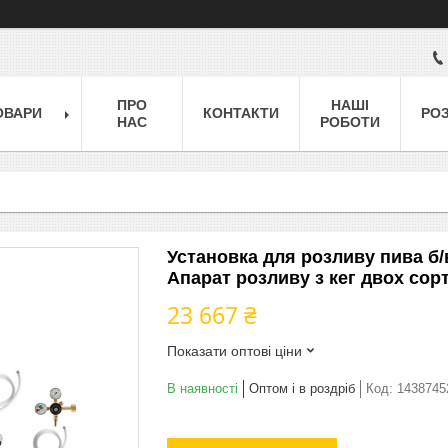
ПРО
НАШІ
ОВАРИ
КОНТАКТИ
РО
НАС
РОБОТИ
Установка для розливу пива б/
Апарат розливу з кег двох сорт
23 667 ₴
Показати оптові ціни
В наявності
Оптом і в роздріб
Код:
1438745