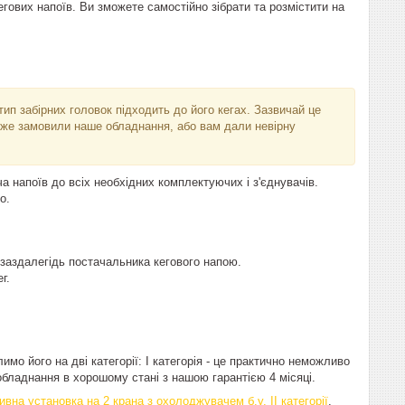
гових напоїв. Ви зможете самостійно зібрати та розмістити на
тип забірних головок підходить до його кегах. Зазвичай це
 вже замовили наше обладнання, або вам дали невірну
а напоїв до всіх необхідних комплектуючих і з'єднувачів.
о.
ся заздалегідь постачальника кегового напою.
г.
мо його на дві категорії: I категорія - це практично неможливо
. обладнання в хорошому стані з нашою гарантією 4 місяці.
ивна установка на 2 крана з охолоджувачем б.у. II категорії
.