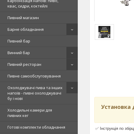
карбонізація напоїв: пиво,
квас, сидри, коктейлі
Пивний магазин
Барне обладнання
Пивний бар
Винний бар
Пивний ресторан
Пивне самообслуговування
Охолоджувачі пива та інших
напоїв - пивні охолоджувачі
бу і нові
Установка 
Холодильні камери для
пивних кег
Готові комплекти обладнання
✅ Інструкція по збі