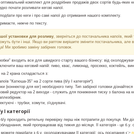
 оптимальний комплект для роздрібних продажів двох сортів будь-яких ке
идко почати розливати кегові напої.
подбати про кеги і про самі напої до отримання нашого комплекту.
тримаєте, нижче по тексту.
шої установки для розливу
, зверніться до постачальника напоїв, який 
ожуть бути і інші. Якщо ви раптом вирішите змінити постачальника, але
да! Ми зробимо заміну забірних головок.
робки" входить все для швидкого старту вашого бізнесу: від охолоджувач
лючити ваш кеговий напій: пиво, квас, лимонад, просекко, коктейль, вин
 на 2 крана складається з:
оїв "Катюша-35" на 2 сорти пива (б/у I категорія*).
овки (коннектор для кег) необхідного типу. Тип забірної головки дізнайте
вий редуктор на 2 виходи - служить для пониження тиску з балона на ке
аплезбірник.
ктуючі - трубки, хомути, з'єднувачі.
 I категорії
/у проходить ретельну перевірку перш ніж потрапити до покупця. Ми діли
 обладнання, який пропрацював від тижня до місяця. II категорія - це б.у
 можете придбати з б.у. охолоджувачами II категорії: ось посилання 👉
п