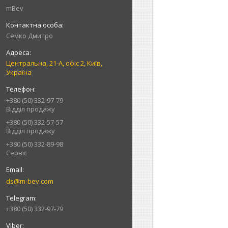
mBev
Cемко Дмитро
Центральна, 21-А, офіс 2, Київ,
Україна
+380 (50) 332-97-79
Відділ продажу
+380 (50) 332-57-57
Відділ продажу
+380 (50) 332-89-98
Сервіс
ds@m-bev.com
+380 (50) 332-97-79