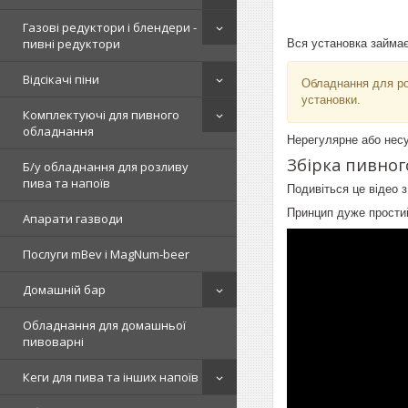
Газові редуктори і блендери -
пивні редуктори
Вся установка займає
Відсікачі піни
Обладнання для ро
установки.
Комплектуючі для пивного
обладнання
Нерегулярне або несу
Збірка пивно
Б/у обладнання для розливу
пива та напоїв
Подивіться це відео 
Принцип дуже простий
Апарати газводи
Послуги mBev і MagNum-beer
Домашній бар
Обладнання для домашньої
пивоварні
Кеги для пива та інших напоїв