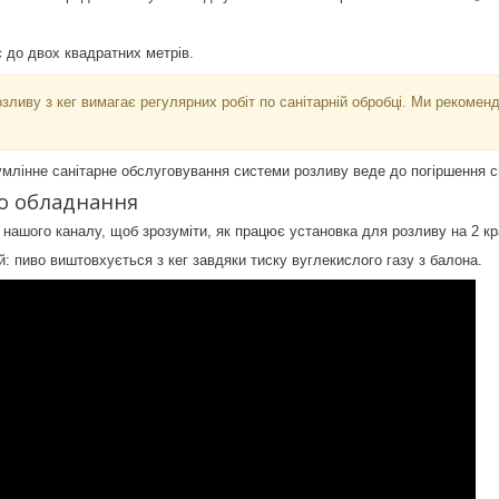
 до двох квадратних метрів.
зливу з кег вимагає регулярних робіт по санітарній обробці. Ми рекоме
млінне санітарне обслуговування системи розливу веде до погіршення см
го обладнання
з нашого каналу, щоб зрозуміти, як працює установка для розливу на 2 кр
: пиво виштовхується з кег завдяки тиску вуглекислого газу з балона.