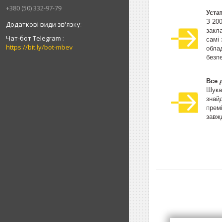
+380 (50) 332-97-79
Уста
З 20
закла
Чат-бот Telegram
самі
https://bit.ly/bot-mbev
облад
безпе
Все 
Шука
знай
прем
завжд