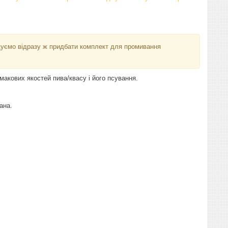
ндуємо відразу ж придбати комплект для промивання
акових якостей пива/квасу і його псування.
ана.