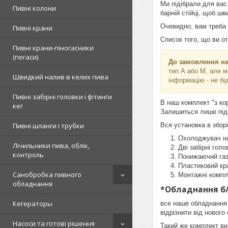
Ми підібрали для вас
Пивні колони
барній стійці, щоб шв
Очевидно, вам треба 
Пивні крани
Список того, що ви о
Пивні крани-піногасники
(пегаси)
До замовлення на
тип А або М, але м
Швидкий налив в келих пива
інформацію - не бі
Пивні забірні головки і фітинги
В наш комплект "з ко
кег
Залишиться лише підк
Вся установка в зборі
Пивні шланги і трубки
Охолоджувач нап
Лічильники пива, облік,
Дві забірні гол
контроль
Понижаючий газо
Пластиковий кр
Санобробка пивного
Монтажні компле
обладнання
*Обладнання б/у
Кегераторы
все наше обладнання б
відрізнити від нового
Насоси та готові рішення
Такий же комплект ви