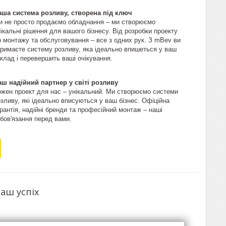
аша система розливу, створена під ключ
и не просто продаємо обладнання – ми створюємо
ікальні рішення для вашого бізнесу. Від розробки проекту
о монтажу та обслуговування – все з одних рук. З mBev ви
тримаєте систему розливу, яка ідеально впишеться у ваш
клад і перевершить ваші очікування.
аш надійний партнер у світі розливу
ожен проект для нас – унікальний. Ми створюємо системи
зливу, які ідеально вписуються у ваш бізнес. Офіційна
рантія, надійні бренди та професійний монтаж – наші
бов'язання перед вами.
аш успіх