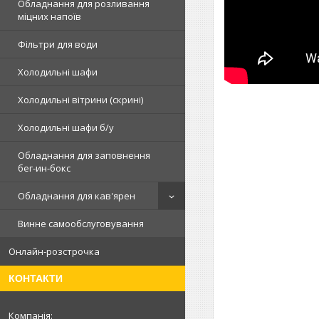
Обладнання для розливання
міцних напоїв
Фільтри для води
Холодильні шафи
Холодильні вітрини (скрині)
Холодильні шафи б/у
Обладнання для заповнення
бег-ин-бокс
Обладнання для кав'ярен
Винне самообслуговування
Онлайн-розстрочка
КОНТАКТИ