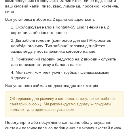
комплектуючих і з'єднувачів. Залишиться лише підключити
ваш кеговий напій: пиво, квас, лимонад, просекко, коктейль,
вино.
Вся установка в зборі на 2 крана складається з:
Охолоджувач напоїв Kontakt-55 Lindr (Чехія) на 2
сорти пива або іншого напою.
Дві забірні головки (коннектор для кег) Мікроматик
необхідного типу. Тип забірної головки дізнайтеся
заздалегідь у постачальника кегового напою.
Понижаючий газовий редуктор на 2 виходи - служить
для пониження тиску з балона на кег.
Монтажні комплектуючі - трубки, і швидкозажимні
з'єднувачі.
Вся установка займає до двох квадратних метрів.
Обладнання для розливу з кег вимагає регулярних робіт по
санітарній обробці. Ми рекомендуємо відразу ж придбати
комплект для промивання установки.
Нерегулярне або несумлінне санітарне обслуговування
системи розливу веде до погіршення смакових якостей пива/