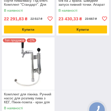
сорти пива/квасу. Під ключ.
б/в на 2 крана. Швидкий
Комплект "Стандарт". Для
запуск пивний точки. Апарат
розливу пива вдома
розливу з кег двох сортів.
В наявності
В наявності
22 291,83
23 430,33
₴
₴
22 517 ₴
23 667 ₴
Купити
Купити
Топ продажів
–1%
Комплект для пікніка. Ручний
насос для розливу пива з
КЕГ, Пікнік-помпа - кран для
пивної кеги
В наявності