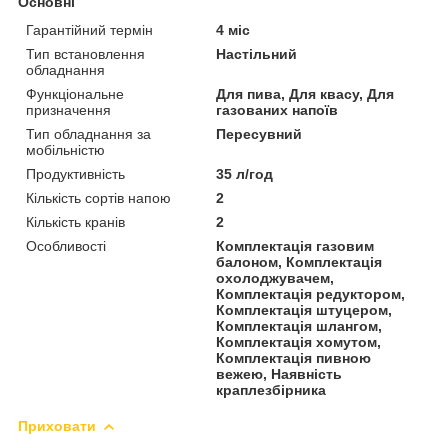
Основні
Гарантійний термін
4 міс
Тип встановлення
Настільний
обладнання
Функціональне
Для пива, Для квасу, Для
призначення
газованих напоїв
Тип обладнання за
Пересувний
мобільністю
Продуктивність
35 л/год
Кількість сортів напою
2
Кількість кранів
2
Особливості
Комплектація газовим
балоном, Комплектація
охолоджувачем,
Комплектація редуктором,
Комплектація штуцером,
Комплектація шлангом,
Комплектація хомутом,
Комплектація пивною
вежею, Наявність
краплезбірника
Приховати