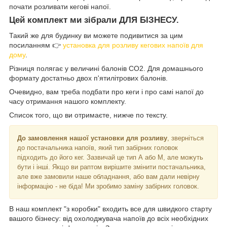
почати розливати кегові напої.
Цей комплект ми зібрали ДЛЯ БІЗНЕСУ.
Такий же для будинку ви можете подивитися за цим
посиланням 👉
установка для розливу кегових напоїв для
дому
.
Різниця полягає у величині балонів СО2. Для домашнього
формату достатньо двох п'ятилітрових балонів.
Очевидно, вам треба подбати про кеги і про самі напої до
часу отримання нашого комплекту.
Список того, що ви отримаєте, нижче по тексту.
До замовлення нашої установки для розливу
, зверніться
до постачальника напоїв, який тип забірних головок
підходить до його кег. Зазвичай це тип А або М, але можуть
бути і інші. Якщо ви раптом вирішите змінити постачальника,
але вже замовили наше обладнання, або вам дали невірну
інформацію - не біда! Ми зробимо заміну забірних головок.
В наш комплект "з коробки" входить все для швидкого старту
вашого бізнесу: від охолоджувача напоїв до всіх необхідних