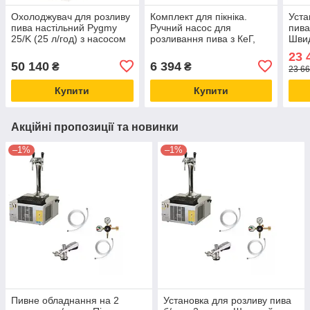
Охолоджувач для розливу
Комплект для пікніка.
Уста
пива настільний Pygmy
Ручний насос для
пива
25/K (25 л/год) з насосом
розливання пива з КеГ,
Швид
для кеги та пивним
Пікнік-помпа — кран для
точк
23 
краном Lindr Чехія
пивної кеги
кег 
50 140
6 394
₴
₴
23 66
Купити
Купити
Акційні пропозиції та новинки
–1%
–1%
Пивне обладнання на 2
Установка для розливу пива