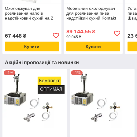
Охолоджувач для
Мобільний охолоджувач
Уста
розливання напоїв
для розливання пива
пива
надстійковий сухий на 2
надстійкий сухий Kontakt
Швид
сорти Kontakt 40/K (40 л/
70/K (70 л/год) насос +2
точк
год) насосом + 2 крани
крани Lindr Чехія
кег 
89 144,55
₴
Lindr Чехія
67 448
23 
₴
90 045 ₴
Купити
Купити
Акційні пропозиції та новинки
–1%
–1%