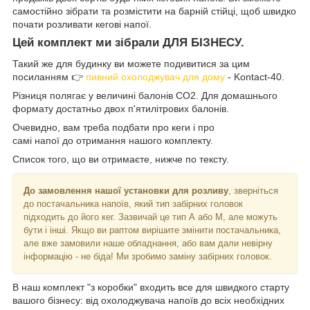
самостійно зібрати та розмістити на барній стійці, щоб швидко
почати розливати кегові напої.
Цей комплект ми зібрали ДЛЯ БІЗНЕСУ.
Такий же для будинку ви можете подивитися за цим
посиланням 👉
пивний охолоджувач для дому
- Kontact-40.
Різниця полягає у величині балонів СО2. Для домашнього
формату достатньо двох п'ятилітрових балонів.
Очевидно, вам треба подбати про кеги і про
самі напої до отримання нашого комплекту.
Список того, що ви отримаєте, нижче по тексту.
До замовлення нашої установки для розливу
, зверніться
до постачальника напоїв, який тип забірних головок
підходить до його кег. Зазвичай це тип А або М, але можуть
бути і інші. Якщо ви раптом вирішите змінити постачальника,
але вже замовили наше обладнання, або вам дали невірну
інформацію - не біда! Ми зробимо заміну забірних головок.
В наш комплект "з коробки" входить все для швидкого старту
вашого бізнесу: від охолоджувача напоїв до всіх необхідних