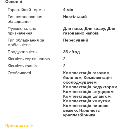
Основні
Гарантійний термін
4 міс
Тип встановлення
Настільний
обладнання
Функціональне
Для пива, Для квасу, Для
призначення
газованих напоїв
Тип обладнання за
Пересувний
мобільністю
Продуктивність
35 л/год
Кількість сортів напою
2
Кількість кранів
2
Особливості
Комплектація газовим
балоном, Комплектація
охолоджувачем,
Комплектація редуктором,
Комплектація штуцером,
Комплектація шлангом,
Комплектація хомутом,
Комплектація пивною
вежею, Наявність
краплезбірника
Приховати