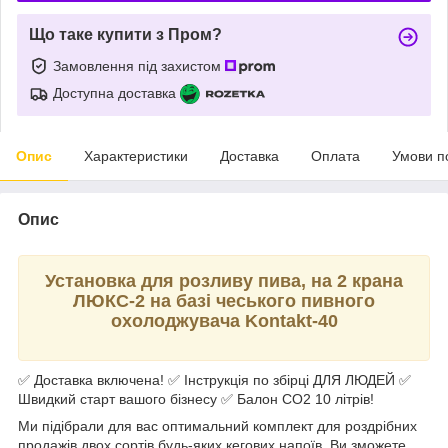
Що таке купити з Пром?
Замовлення під захистом
Доступна доставка
Опис
Характеристики
Доставка
Оплата
Умови п
Опис
Установка для розливу пива, на 2 крана
ЛЮКС-2 на базі чеського пивного
охолоджувача Kontakt-40
✅ Доставка включена! ✅ Інструкція по збірці ДЛЯ ЛЮДЕЙ ✅
Швидкий старт вашого бізнесу ✅ Балон СО2 10 літрів!
Ми підібрали для вас оптимальний комплект для роздрібних
продажів двох сортів будь-яких кегових напоїв. Ви зможете