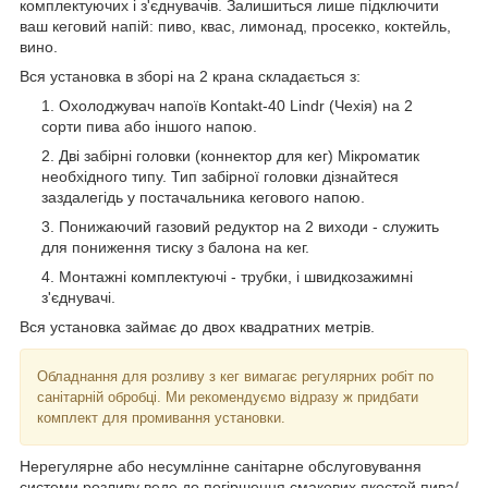
комплектуючих і з'єднувачів. Залишиться лише підключити
ваш кеговий напій: пиво, квас, лимонад, просекко, коктейль,
вино.
Вся установка в зборі на 2 крана складається з:
Охолоджувач напоїв Kontakt-40 Lindr (Чехія) на 2
сорти пива або іншого напою.
Дві забірні головки (коннектор для кег) Мікроматик
необхідного типу. Тип забірної головки дізнайтеся
заздалегідь у постачальника кегового напою.
Понижаючий газовий редуктор на 2 виходи - служить
для пониження тиску з балона на кег.
Монтажні комплектуючі - трубки, і швидкозажимні
з'єднувачі.
Вся установка займає до двох квадратних метрів.
Обладнання для розливу з кег вимагає регулярних робіт по
санітарній обробці. Ми рекомендуємо відразу ж придбати
комплект для промивання установки.
Нерегулярне або несумлінне санітарне обслуговування
системи розливу веде до погіршення смакових якостей пива/