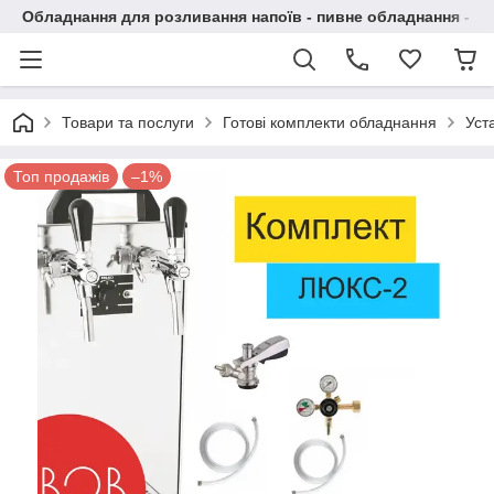
Обладнання для розливання напоїв - пивне обладнання - в 
Товари та послуги
Готові комплекти обладнання
Уст
Топ продажів
–1%