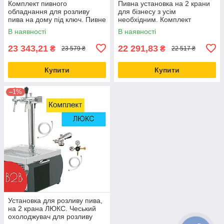
Комплект пивного
Пивна установка на 2 крани
обладнання для розливу
для бізнесу з усім
пива на дому під ключ. Пивне
необхідним. Комплект
обладнання на 2 сорти.
обладнання для розливу з кег
В наявності
В наявності
23 343,21
22 291,83
₴
₴
23 579 ₴
22 517 ₴
Купити
Купити
–1%
Установка для розливу пива,
на 2 крана ЛЮКС. Чеський
охолоджувач для розливу