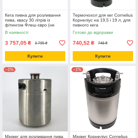
Кега пивна для розливання
Термочохол для кег Cornelius
пива, квасу 30 літрів із
Корнеліус на 19,5 і 19 л, для
фітингом Флеш євро (не
пивного кега
штабель) Б/У
В наявності
Готово до відправки
3 757,05
740,52
₴
₴
3 795 ₴
748 ₴
Купити
Купити
–1%
–1%
Мінікег для розливання пива,
Мінікег Корнеліус Cornelius