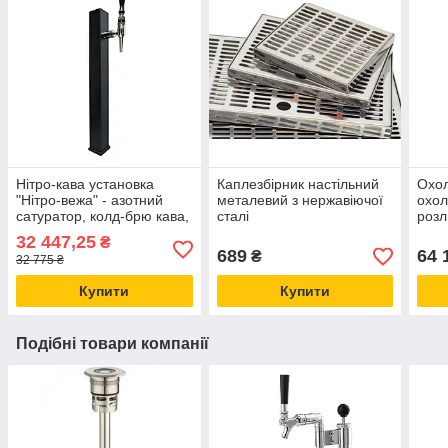
Нітро-кава установка
Каплезбірник настільний
Охо
"Нітро-вежа" - азотний
металевий з нержавіючої
охол
сатуратор, колд-брю кава,
сталі
розл
нітрокава, MBev, Україна
надс
32 447,25
₴
55 (
689
64 
₴
32 775 ₴
кран
Купити
Купити
Подібні товари компанії