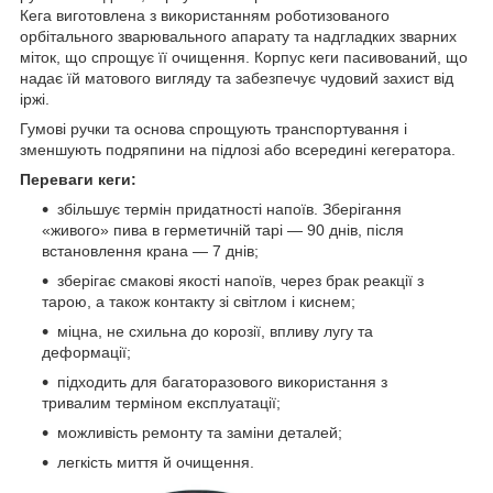
Кега виготовлена з використанням роботизованого
орбітального зварювального апарату та надгладких зварних
міток, що спрощує її очищення. Корпус кеги пасивований, що
надає їй матового вигляду та забезпечує чудовий захист від
іржі.
Гумові ручки та основа спрощують транспортування і
зменшують подряпини на підлозі або всередині кегератора.
Переваги кеги:
збільшує термін придатності напоїв. Зберігання
«живого» пива в герметичній тарі — 90 днів, після
встановлення крана — 7 днів;
зберігає смакові якості напоїв, через брак реакції з
тарою, а також контакту зі світлом і киснем;
міцна, не схильна до корозії, впливу лугу та
деформації;
підходить для багаторазового використання з
тривалим терміном експлуатації;
можливість ремонту та заміни деталей;
легкість миття й очищення.