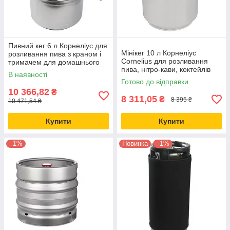
Пивний кег 6 л Корнеліус для
Мінікег 10 л Корнеліус
розливання пива з краном і
Cornelius для розливання
тримачем для домашнього
пива, нітро-кави, коктейлів
пивоваріння, Cornelius
В наявності
для домашнього пивоваріння
Готово до відправки
10 366,82
₴
8 311,05
₴
8 395 ₴
10 471,54 ₴
Купити
Купити
–1%
Новинка
–1%