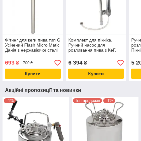
Фітинг для кеги пива тип G
Комплект для пікніка.
Ручн
Усічений Flash Micro Matic
Ручний насос для
розл
Данія з нержавіючої сталі
розливання пива з КеГ,
Пікн
під кег DIN та Euro Б/У
Пікнік-помпа — кран для
пивн
пивної кеги
693
6 394
5 2
₴
₴
700 ₴
Купити
Купити
Акційні пропозиції та новинки
–1%
Топ продажів
–1%