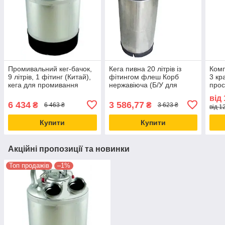
Промивальний кег-бачок,
Кега пивна 20 літрів із
Комп
9 літрів, 1 фітинг (Китай),
фітингом флеш Корб
3 кр
кега для промивання
нержавіюча (Б/У для
прос
пивного обладнання
транспортування,
вин і
від
зберігання й розливання
6 434
3 586,77
₴
₴
6 463 ₴
3 623 ₴
від 1
пива)
Купити
Купити
Акційні пропозиції та новинки
Топ продажів
–1%