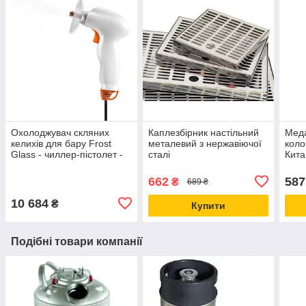
Охолоджувач скляних
Каплезбірник настільний
Меда
келихів для бару Frost
металевий з нержавіючої
коло
Glass - чиллер-пістолет -
сталі
Кита
миттєве заморожування
662
587
₴
689 ₴
10 684
₴
Купити
Подібні товари компанії