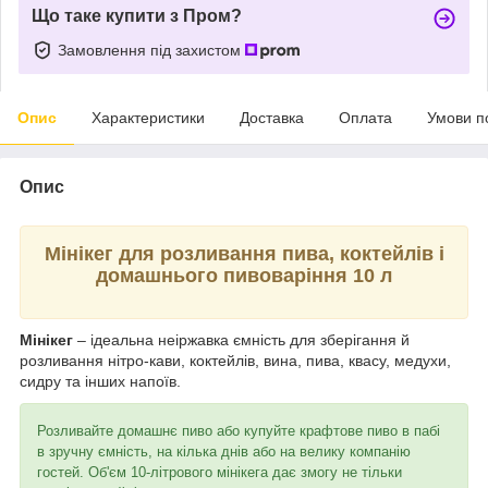
Що таке купити з Пром?
Замовлення під захистом
Опис
Характеристики
Доставка
Оплата
Умови п
Опис
Мінікег для розливання пива, коктейлів і
домашнього пивоваріння 10 л
Мінікег
– ідеальна неіржавка ємність для зберігання й
розливання нітро-кави, коктейлів, вина, пива, квасу, медухи,
сидру та інших напоїв.
Розливайте домашнє пиво або купуйте крафтове пиво в пабі
в зручну ємність, на кілька днів або на велику компанію
гостей. Об'єм 10-літрового мінікега дає змогу не тільки