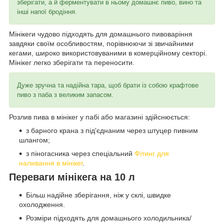
зберігати, а й ферментувати в ньому домашнє пиво, вино та
інші напої бродіння.
Мінікеги чудово підходять для домашнього пивоваріння
завдяки своїм особливостям, порівнюючи зі звичайними
кегами, широко використовуваними в комерційному секторі.
Мінікег легко зберігати та переносити.
Дуже зручна та надійна тара, щоб брати із собою крафтове
пиво з паба з великим запасом.
Розлив пива в мінікег у пабі або магазині здійснюється:
з барного крана з під'єднаним через штуцер пивним
шлангом;
з піногасника через спеціальний
Фітинг для
наливання в мінікег
.
Переваги мінікега на 10 л
Більш надійне зберігання, ніж у склі, швидке
охолодження.
Розміри підходять для домашнього холодильника/