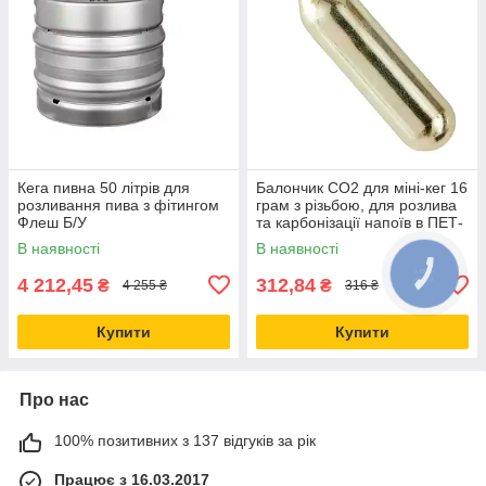
Кега пивна 50 літрів для
Балончик СО2 для міні-кег 16
розливання пива з фітингом
грам з різьбою, для розлива
Флеш Б/У
та карбонізації напоїв в ПЕТ-
пляшці
В наявності
В наявності
4 212,45
312,84
₴
₴
4 255 ₴
316 ₴
Купити
Купити
Про нас
100% позитивних з 137 відгуків за рік
Працює з 16.03.2017