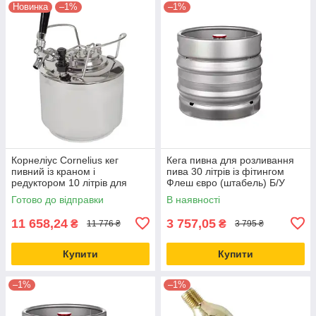
Новинка
–1%
–1%
Корнеліус Cornelius кег
Кега пивна для розливання
пивний із краном і
пива 30 літрів із фітингом
редуктором 10 літрів для
Флеш євро (штабель) Б/У
домашнього пивоваріння
Готово до відправки
В наявності
11 658,24
3 757,05
₴
₴
11 776 ₴
3 795 ₴
Купити
Купити
–1%
–1%