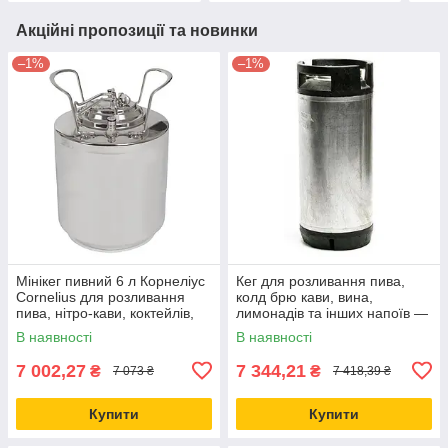
Акційні пропозиції та новинки
–1%
–1%
Мінікег пивний 6 л Корнеліус
Кег для розливання пива,
Cornelius для розливання
колд брю кави, вина,
пива, нітро-кави, коктейлів,
лимонадів та інших напоїв —
домашнього пивоваріння
19 л Cornelius Корнеліус
В наявності
В наявності
7 002,27
7 344,21
₴
₴
7 073 ₴
7 418,39 ₴
Купити
Купити