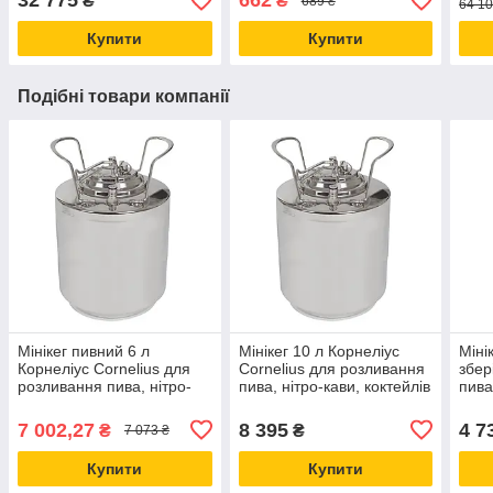
32 775
662
₴
₴
689 ₴
64 10
кран
Купити
Купити
Подібні товари компанії
Мінікег пивний 6 л
Мінікег 10 л Корнеліус
Міні
Корнеліус Cornelius для
Cornelius для розливання
збер
розливання пива, нітро-
пива, нітро-кави, коктейлів
пива
кави, коктейлів,
для домашнього
і дл
домашнього пивоваріння
пивоваріння
пиво
7 002,27
8 395
4 7
₴
₴
7 073 ₴
Купити
Купити