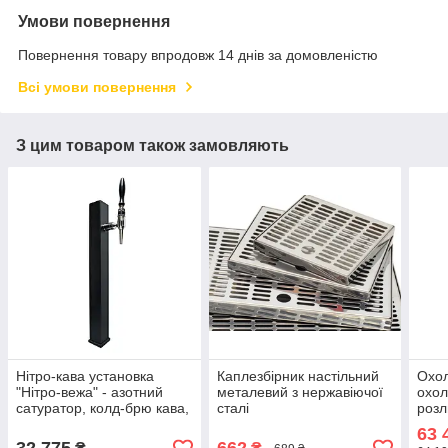
Умови повернення
Повернення товару впродовж 14 днів за домовленістю
Всі умови повернення
З цим товаром також замовляють
Нітро-кава установка
Каплезбірник настільний
Охо
"Нітро-вежа" - азотний
металевий з нержавіючої
охол
сатуратор, колд-брю кава,
сталі
розл
нітрокава, MBev, Україна
надс
63 
55 (