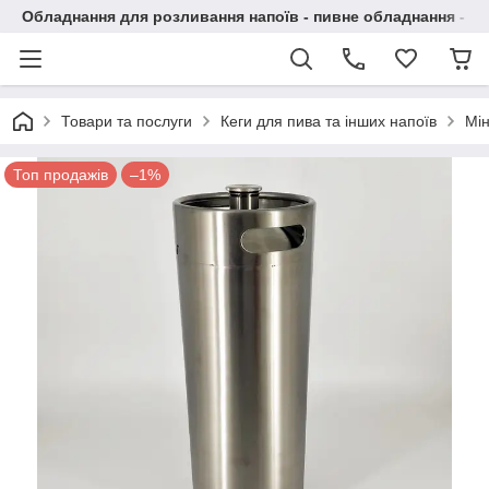
Обладнання для розливання напоїв - пивне обладнання - в 
Товари та послуги
Кеги для пива та інших напоїв
Мін
Топ продажів
–1%