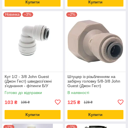
Купити
Купити
Новинка
–3%
–2%
Кут 1/2 - 3/8 John Guest
Штуцер із різьбленням на
(Джон Гест) швидкоз'ємні
забірну головку 5/8-3/8 John
з'єднання - фітинги Б/У
Guest (Джон Гест)
швидкознімні з'єднання Б/У
Готово до відправки
В наявності
103
125
₴
₴
106 ₴
128 ₴
Купити
Купити
–1%
–1%