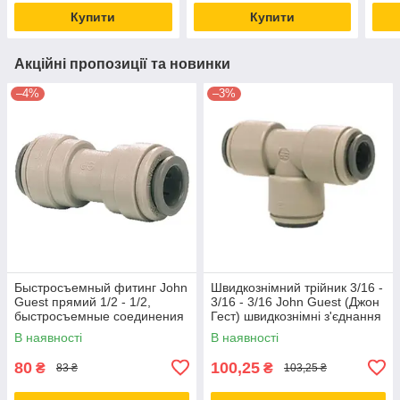
Купити
Купити
Акційні пропозиції та новинки
–4%
–3%
Быстросъемный фитинг John
Швидкознімний трійник 3/16 -
Guest прямий 1/2 - 1/2,
3/16 - 3/16 John Guest (Джон
быстросъемные соединения
Гест) швидкознімні з'єднання
- фитинги Джон Гест Б/У
- фітинги Б/У
В наявності
В наявності
80
100,25
₴
₴
83 ₴
103,25 ₴