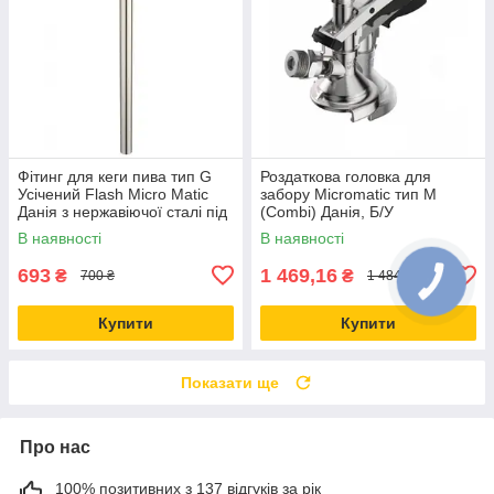
Фітинг для кеги пива тип G
Роздаткова головка для
Усічений Flash Micro Matic
забору Micromatic тип M
Данія з нержавіючої сталі під
(Combi) Данія, Б/У
кег DIN та Euro Б/У
В наявності
В наявності
693
1 469,16
₴
₴
700 ₴
1 484 ₴
Купити
Купити
Показати ще
Про нас
100% позитивних з 137 відгуків за рік