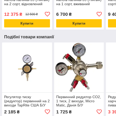
на 2 сорт, відновлений
на 1 сорт, вживаний
сорт
12 375
6 700
9 4
₴
₴
12 500 ₴
Купити
Купити
Подібні товари компанії
Регулятор тиску
Первинний редуктор СО2,
Реду
(редуктор) первинний на 2
1 тиск, 2 виходи, Micro
харч
виходи TapRite США Б/У
Matic, Данія Б/У
пива
вихо
2 185
1 725
3 3
₴
₴