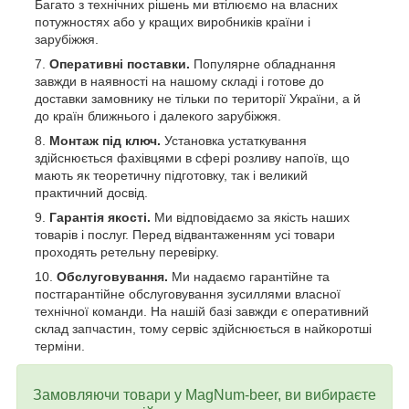
Багато з технічних рішень ми втілюємо на власних
потужностях або у кращих виробників країни і
зарубіжжя.
Оперативні поставки.
Популярне обладнання
завжди в наявності на нашому складі і готове до
доставки замовнику не тільки по території України, а й
до країн ближнього і далекого зарубіжжя.
Монтаж під ключ.
Установка устаткування
здійснюється фахівцями в сфері розливу напоїв, що
мають як теоретичну підготовку, так і великий
практичний досвід.
Гарантія якості.
Ми відповідаємо за якість наших
товарів і послуг. Перед відвантаженням усі товари
проходять ретельну перевірку.
Обслуговування.
Ми надаємо гарантійне та
постгарантійне обслуговування зусиллями власної
технічної команди. На нашій базі завжди є оперативний
склад запчастин, тому сервіс здійснюється в найкоротші
терміни.
Замовляючи товари у MagNum-beer, ви вибираєте