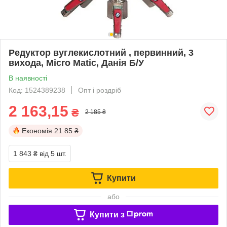
Редуктор вуглекислотний , первинний, 3
вихода, Micro Matic, Данія Б/У
В наявності
Код: 1524389238
Опт і роздріб
2 163,15
₴
2 185 ₴
Економія
21.85 ₴
1 843 ₴
від 5 шт.
Купити
або
Купити з