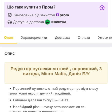
Що таке купити з Пром?
Замовлення під захистом
Доступна доставка
Опис
Характеристики
Доставка
Оплата
Умови п
Опис
Редуктор вуглекислотний , первинний, 3
вихода, Micro Matic, Данія Б/У
Первинний вуглекислотний редуктор преміум класу -
виняткової якості, зручний і надійний.
Робочий діапазон тиску 0 – 3.4 ат.
Необхідний рівень тиску встановлюється та
фіксується гвинтом регулювання.