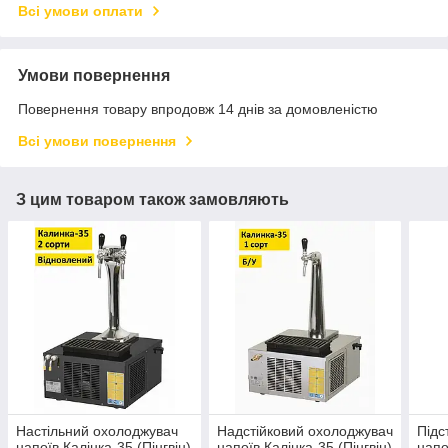
Всі умови оплати
Умови повернення
Повернення товару впродовж 14 днів за домовленістю
Всі умови повернення
З цим товаром також замовляють
Настільний охолоджувач
Надстійковий охолоджувач
Підс
напоїв Калінка-35 (Пінгвін)
напоїв Калінка-35 (Пінгвін)
напо