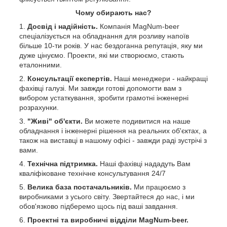
Чому обирають нас?
Досвід і надійність.
Компанія MagNum-beer
спеціалізується на обладнання для розливу напоїв
більше 10-ти років. У нас бездоганна репутація, яку ми
дуже цінуємо. Проекти, які ми створюємо, стають
еталонними.
Консультації експертів.
Наші менеджери - найкращі
фахівці галузі. Ми завжди готові допомогти вам з
вибором устаткування, зробити грамотні інженерні
розрахунки.
"Живі" об'єкти.
Ви можете подивитися на наше
обладнання і інженерні рішення на реальних об'єктах, а
також на виставці в нашому офісі - завжди раді зустрічі з
вами.
Технічна підтримка.
Наші фахівці нададуть Вам
кваліфіковане технічне консультування 24/7
Велика база постачальників.
Ми працюємо з
виробниками з усього світу. Звертайтеся до нас, і ми
обов'язково підберемо щось під ваші завдання.
Проектні та виробничі відділи MagNum-beer.