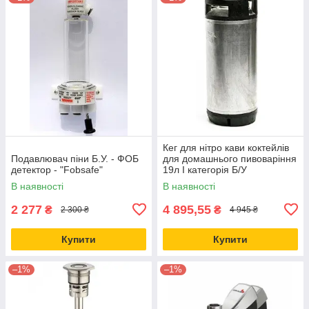
Кег для нітро кави коктейлів
Подавлювач піни Б.У. - ФОБ
для домашнього пивоваріння
детектор - "Fobsafe"
19л I категорія Б/У
В наявності
В наявності
2 277
4 895,55
₴
₴
2 300 ₴
4 945 ₴
Купити
Купити
–1%
–1%