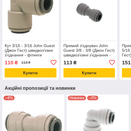
Кут 3/16 - 3/16 John Guest
Прямий з'єднувач John
Прям
(Джон Гест) швидкоз'ємні
Guest 3/8 - 3/8 (Джон Гест)
5/16
з'єднання - фітинги
швидкоз'ємні з'єднання -
Гест
PI0306S
фітинги PI0412S
з'єд
110
113
151
₴
₴
113 ₴
PI2
Купити
Купити
Акційні пропозиції та новинки
–4%
Новинка
–3%