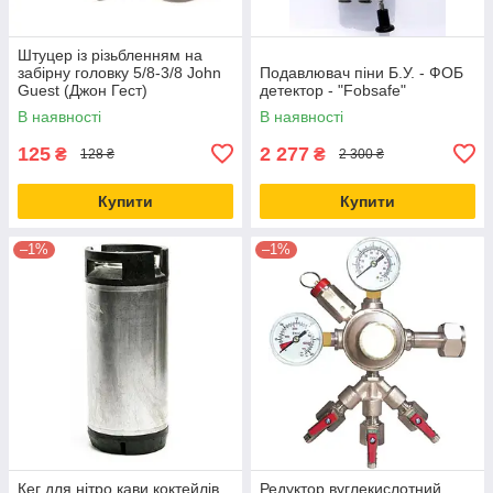
Штуцер із різьбленням на
забірну головку 5/8-3/8 John
Подавлювач піни Б.У. - ФОБ
Guest (Джон Гест)
детектор - "Fobsafe"
швидкознімні з'єднання Б/У
В наявності
В наявності
125
2 277
₴
₴
128 ₴
2 300 ₴
Купити
Купити
–1%
–1%
Кег для нітро кави коктейлів
Редуктор вуглекислотний ,