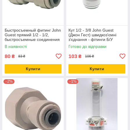
Быстросъемный фитинг John
Кут 1/2 - 3/8 John Guest
Guest прямий 1/2 - 1/2,
(Джон Гест) швидкоз'ємні
быстросъемные соединения
з'єднання - фітинги Б/У
- фитинги Джон Гест Б/У
В наявності
Готово до відправки
80
103
₴
₴
83 ₴
106 ₴
Купити
Купити
–2%
–1%