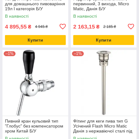
для домашнього пивоваріння
первинний, 3 вихода, Micro
19л I категорія Б/У
Matic, Данія Б/У
В наявності
В наявності
4 895,55
2 163,15
₴
₴
4 945 ₴
2 185 ₴
Купити
Купити
–1%
–1%
Пивний кран кульовий тип
Фітинг для кеги пива тип G
"Глобус" без компенсатором
Усічений Flash Micro Matic
хром Китай Б/У
Данія з нержавіючої сталі під
кег DIN та Euro Б/У
В наявності
В наявності