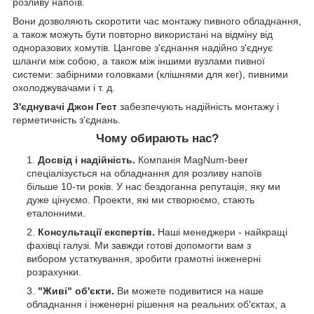
розливу напоїв.
Вони дозволяють скоротити час монтажу пивного обладнання,
а також можуть бути повторно використані на відміну від
одноразових хомутів. Цангове з'єднання надійно з'єднує
шланги між собою, а також між іншими вузлами пивної
системи: забірними головками (клішнями для кег), пивними
охолоджувачами і т. д.
З'єднувачі Джон Гест
забезпечують надійність монтажу і
герметичність з'єднань.
Чому обирають нас?
Досвід і надійність.
Компанія MagNum-beer
спеціалізується на обладнання для розливу напоїв
більше 10-ти років. У нас бездоганна репутація, яку ми
дуже цінуємо. Проекти, які ми створюємо, стають
еталонними.
Консультації експертів.
Наші менеджери - найкращі
фахівці галузі. Ми завжди готові допомогти вам з
вибором устаткування, зробити грамотні інженерні
розрахунки.
"Живі" об'єкти.
Ви можете подивитися на наше
обладнання і інженерні рішення на реальних об'єктах, а