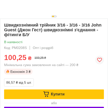
Швидкознімний трійник 3/16 - 3/16 - 3/16 John
Guest (Джон Гест) швидкознімні з'єднання -
фітинги Б/У
В наявності
Код: PM0208S
Опт і роздріб
100,25
₴
103,25 ₴
Мінімальна сума замовлення на сайті — 200 ₴
Економія
3 ₴
86,57 ₴
від 5 шт.
Купити
або