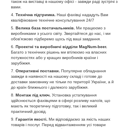
також на виставці в нашому офісі - завжди раді зустрічі з
вами.
Технічна підтримка.
Наші фахівці нададуть Вам
кваліфіковане технічне консультування 24/7
Велика база постачальників.
Ми працюємо з
виробниками з усього світу. Звертайтеся до нас, і ми
обов'язково підберемо щось під ваші завдання.
Проектні та виробничі відділи MagNum-beer.
Багато з технічних рішень ми втілюємо на власних
потужностях або у кращих виробників країни і
зарубіжжя.
Оперативні поставки.
Популярне обладнання
завжди в наявності на нашому складі і готове до
доставки замовнику не тільки по території України, а й
до країн ближнього і далекого зарубіжжя.
Монтаж під ключ.
Установка устаткування
здійснюється фахівцями в сфері розливу напоїв, що
мають як теоретичну підготовку, так і великий
практичний досвід.
Гарантія якості.
Ми відповідаємо за якість наших
товарів і послуг. Перед відвантаженням усі товари