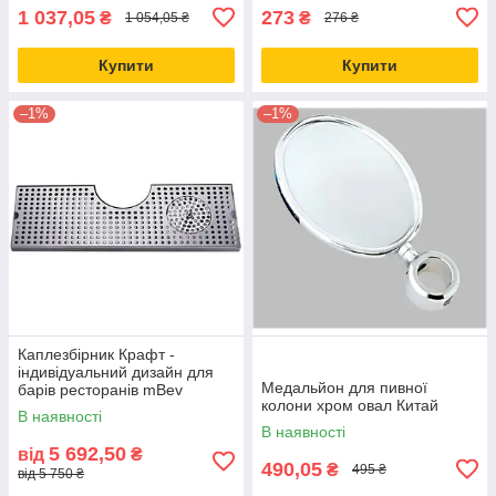
1 037,05
273
₴
₴
1 054,05 ₴
276 ₴
Купити
Купити
–1%
–1%
Каплезбірник Крафт -
індивідуальний дизайн для
Медальйон для пивної
барів ресторанів mBev
колони хром овал Китай
Україна
В наявності
В наявності
5 692,50
від
₴
490,05
₴
495 ₴
від 5 750 ₴