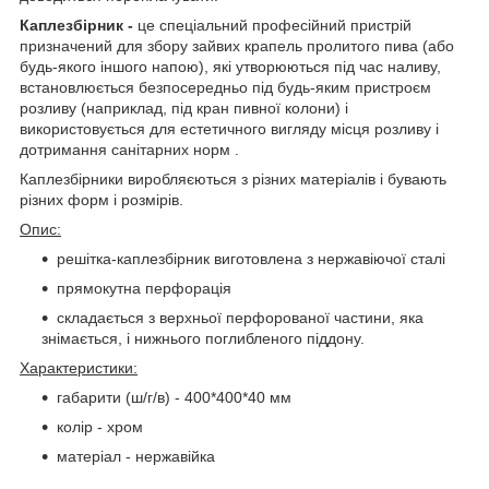
Каплезбірник -
це спеціальний професійний пристрій
призначений для збору зайвих крапель пролитого пива (або
будь-якого іншого напою), які утворюються під час наливу,
встановлюється безпосередньо під будь-яким пристроєм
розливу (наприклад, під кран пивної колони) і
використовується для естетичного вигляду місця розливу і
дотримання санітарних норм .
Каплезбірники виробляєються з різних матеріалів і бувають
різних форм і розмірів.
Опис:
решітка-каплезбірник виготовлена з нержавіючої сталі
прямокутна перфорація
складається з верхньої перфорованої частини, яка
знімається, і нижнього поглибленого піддону.
Характеристики:
габарити (ш/г/в) - 400*400*40 мм
колір - хром
матеріал - нержавійка