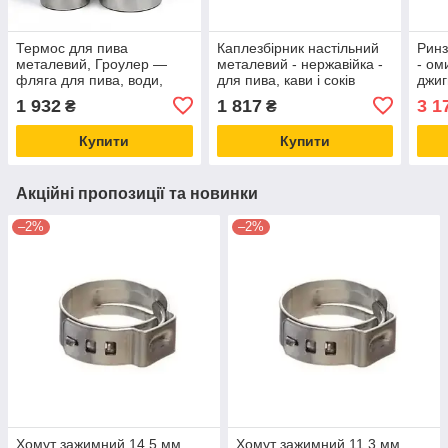
Термос для пива
Каплезбірник настільний
Ринз
металевий, Гроулер —
металевий - нержавійка -
- ом
фляга для пива, води,
для пива, кави і соків
джиг
соку та газованих напоїв
Україна
Felo
1 932
1 817
3 1
₴
₴
1,9 л
для 
Купити
Купити
Акційні пропозиції та новинки
–2%
–2%
Хомут зажимний 14.5 мм.
Хомут зажимний 11.3 мм.