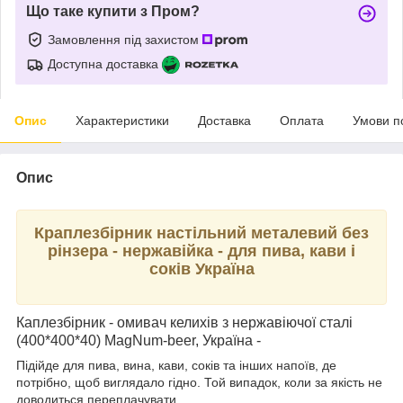
Що таке купити з Пром?
Замовлення під захистом
Доступна доставка
Опис
Характеристики
Доставка
Оплата
Умови п
Опис
Краплезбірник настільний металевий без
рінзера - нержавійка - для пива, кави і
соків Україна
К
аплезбірник - омивач келихів з нержавіючої сталі
(400*400*40) MagNum-beer, Україна -
Підійде для пива, вина, кави, соків та інших напоїв, де
потрібно, щоб виглядало гідно. Той випадок, коли за якість не
доводиться переплачувати.