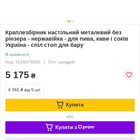
Краплезбірник настільний металевий без
рінзера - нержавійка - для пива, кави і соків
Україна - спіл стоп для бару
В наявності
Код: 1526074020
Опт і роздріб
5 175
₴
4 365 ₴
від 5 шт.
Купити
або
Купити з