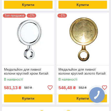
Купити
Купити
Топ продажів
–1%
–1%
Медальйон для пивної
Медальйон для пивної
колони круглий хром Китай
колони круглий золото Китай
В наявності
В наявності
581,13
546,48
₴
₴
587 ₴
552 ₴
Купити
Купити