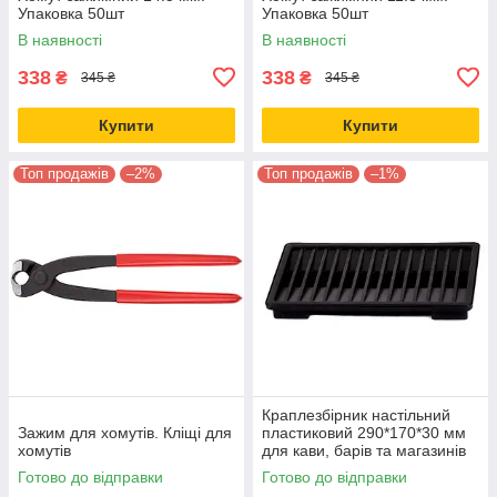
Упаковка 50шт
Упаковка 50шт
В наявності
В наявності
338
338
₴
₴
345 ₴
345 ₴
Купити
Купити
Топ продажів
–2%
Топ продажів
–1%
Краплезбірник настільний
Зажим для хомутів. Кліщі для
пластиковий 290*170*30 мм
хомутів
для кави, барів та магазинів
Готово до відправки
Готово до відправки