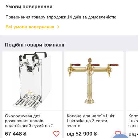
Умови повернення
Повернення товару впродовж 14 днів за домовленістю
Всі умови повернення
Подібні товари компанії
Охолоджувач для
Колона для напоїв Lukr
Коло
розливання напоїв
Lukrovka на 3 сорти,
Lukr
надстійковий сухий на 2
золото
золо
сорти Kontakt 40/K (40 л/
67 448
52 900
₴
від
₴
від
год) насосом + 2 крани