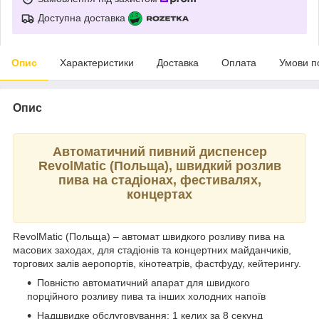
Доступна доставка
Опис
Характеристики
Доставка
Оплата
Умови п
Опис
Автоматичний пивний диспенсер
RevolMatic (Польща), швидкий розлив
пива на стадіонах, фестивалях,
концертах
RevolMatic (Польща) – автомат швидкого розливу пива на
масових заходах, для стадіонів та концертних майданчиків,
торгових залів аеропортів, кінотеатрів, фастфуду, кейтерингу.
Повністю автоматичний апарат для швидкого
порційного розливу пива та інших холодних напоїв
Надшвидке обслуговування: 1 келих за 8 секунд