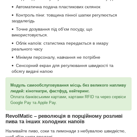
Автоматична подача пластикових склянок
Контроль піни: товщина пінної шапки регулюється
заздалегідь
Точне дозування під об'єм посуду, що
використовується.
Облік напоїв: статистика передається в хмару
реального часу
Мінімум персоналу, навчання не потрібне
Сенсорний екран для регулювання швидкості та
обсягу видачі напою
Модуль самообслуговування місць без великого напливу
людей: кінотеатри, фастфуд, кейтеринг.
Оплата банківськими картами, картами RFID та через сервіси
Google Pay та Apple Pay.
RevolMatic – революція в порційному розливі
пива та інших холодних напоїв
Наливайте пиво, соки та лимонади з небувалою швидкістю,
щоб збільшити продажі.