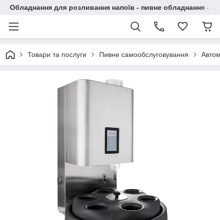
Обладнання для розливання напоїв - пивне обладнання - в 
Товари та послуги
Пивне самообслуговування
Автом