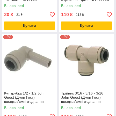
В наявності
В наявності
20
110
₴
₴
21 ₴
113 ₴
Купити
Купити
–2%
–2%
Кут трубка 1/2 - 1/2 John
Трійник 3/16 - 3/16 - 3/16
Guest (Джон Гест)
John Guest (Джон Гест)
швидкоз'ємні з'єднання -
швидкоз'ємні з'єднання -
фітинги PI221616S
фітинги PI0206S
В наявності
В наявності