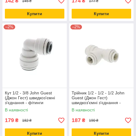
142
174
₴
₴
145 ₴
177 ₴
Купити
Купити
–2%
–2%
Кут 1/2 - 3/8 John Guest
Трійник 1/2 - 1/2 - 1/2 John
(Джон Гест) швидкоз'ємні
Guest (Джон Гест)
з'єднання - фітинги
швидкоз'ємні з'єднання -
PI211612S
фітинги PP0216W
В наявності
В наявності
179
187
₴
₴
182 ₴
190 ₴
Купити
Купити