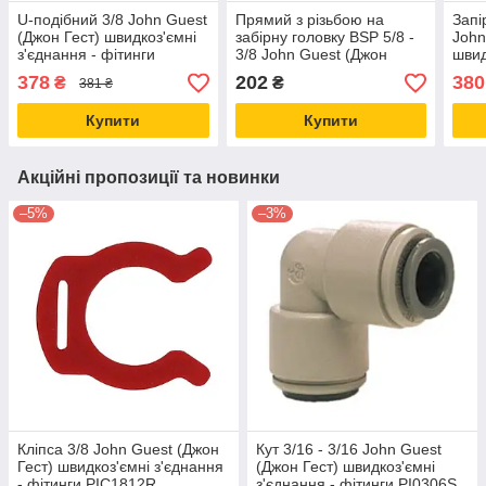
U-подібний 3/8 John Guest
Прямий з різьбою на
Запі
(Джон Гест) швидкоз'ємні
забірну головку BSP 5/8 -
John
з'єднання - фітинги
3/8 John Guest (Джон
швид
PIUB12S
Гест) швидкоз'ємні
фіти
378
202
380
₴
₴
381 ₴
з'єднання - фітинги
PI451215FS
Купити
Купити
Акційні пропозиції та новинки
–5%
–3%
Кліпса 3/8 John Guest (Джон
Кут 3/16 - 3/16 John Guest
Гест) швидкоз'ємні з'єднання
(Джон Гест) швидкоз'ємні
- фітинги PIC1812R
з'єднання - фітинги PI0306S