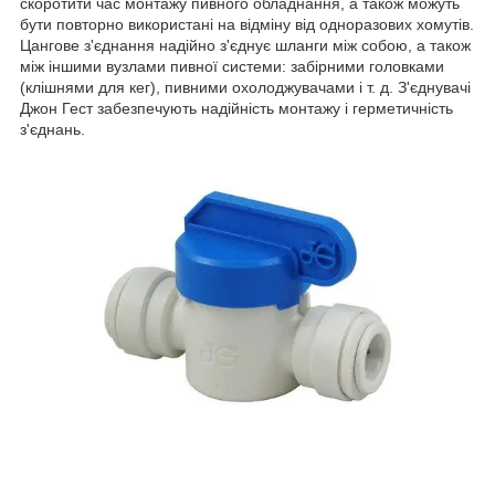
скоротити час монтажу пивного обладнання, а також можуть
бути повторно використані на відміну від одноразових хомутів.
Цангове з'єднання надійно з'єднує шланги між собою, а також
між іншими вузлами пивної системи: забірними головками
(клішнями для кег), пивними охолоджувачами і т. д. З'єднувачі
Джон Гест забезпечують надійність монтажу і герметичність
з'єднань.