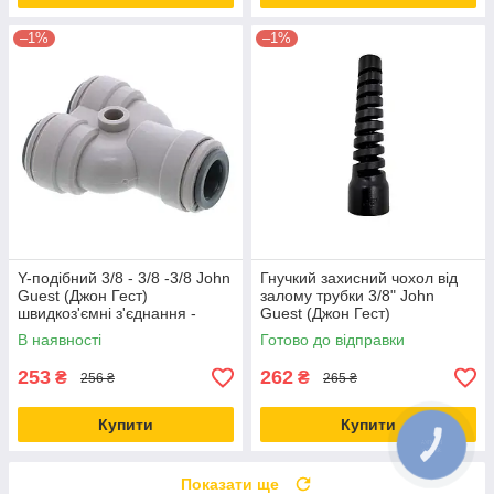
–1%
–1%
Y-подібний 3/8 - 3/8 -3/8 John
Гнучкий захисний чохол від
Guest (Джон Гест)
залому трубки 3/8" John
швидкоз'ємні з'єднання -
Guest (Джон Гест)
фітинги PI2312S
В наявності
Готово до відправки
253
262
₴
₴
256 ₴
265 ₴
Купити
Купити
Показати ще