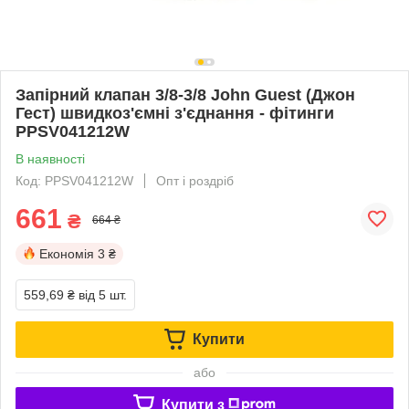
Запірний клапан 3/8-3/8 John Guest (Джон
Гест) швидкоз'ємні з'єднання - фітинги
PPSV041212W
В наявності
Код: PPSV041212W
Опт і роздріб
661
₴
664 ₴
Економія
3 ₴
559,69 ₴
від 5 шт.
Купити
або
Купити з