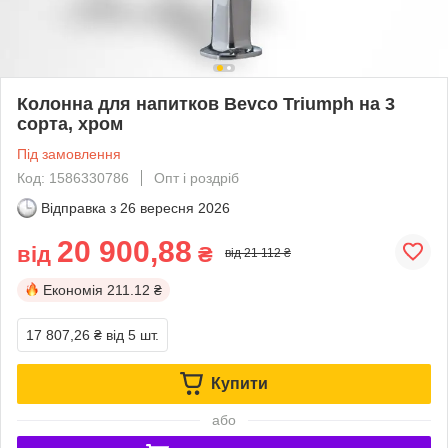
Колонна для напитков Bevco Triumph на 3
сорта, хром
Під замовлення
Код: 1586330786
Опт і роздріб
Відправка з
26 вересня 2026
20 900,88
від
₴
від 21 112 ₴
Економія
211.12 ₴
17 807,26 ₴
від 5 шт.
Купити
або