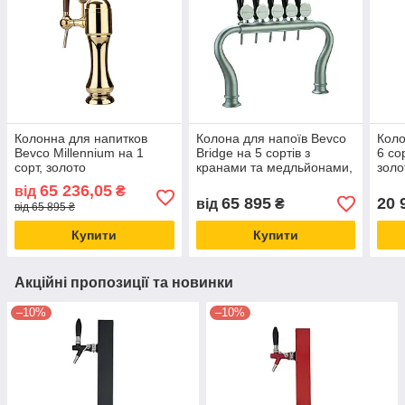
Колонна для напитков
Колона для напоїв Bevco
Коло
Bevco Millennium на 1
Bridge на 5 сортів з
6 со
сорт, золото
кранами та медльйонами,
золо
хром
65 236,05
від
₴
65 895
20 
від
₴
від 65 895 ₴
Купити
Купити
Акційні пропозиції та новинки
–10%
–10%