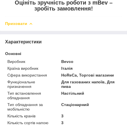
Оцініть зручність роботи з mBev –
зробіть замовлення!
Приховати
Характеристики
Основні
Виробник
Bevco
Країна виробник
Італія
Сфера використання
HoReCa, Торгові магазини
Функціональне
Для газованих напоїв, Для
призначення
пива
Тип встановлення
Настільний
обладнання
Тип обладнання за
Стаціонарний
мобільністю
Кількість кранів
3
Кількість сортів напою
3