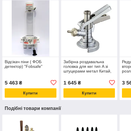
Відсікач піни ( ФОБ
Забірна роздавальна
Реду
детектор) "Fobsafe"
головка для кег тип A зі
втор
штуцерами метал Китай,
розл
для розливання газованих
TAP
напоїв
реду
5 463
1 645
3 5
₴
₴
Купити
Купити
Подібні товари компанії