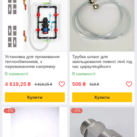
Установка для промивання
Трубка шланг для
теплообмінників, з
закільцювання пивної лінії під
перемиканням напрямку
час циркуляційного
промивки, насос 3.8 л/хв
промивання, як промивати
В наявності
В наявності
пивні крани
4 619,25
506
₴
₴
4 818,25 ₴
518 ₴
Купити
Купити
–1%
–1%