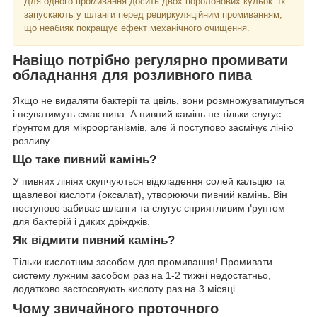
Для одного промивання досить двох поролонових кульок. Їх
запускають у шланги перед рециркуляційним промиванням,
що неабияк покращує ефект механічного очищення.
Навіщо потрібно регулярно промивати
обладнання для розливного пива
Якщо не видаляти бактерії та цвіль, вони розмножуватимуться
і псуватимуть смак пива. А пивний камінь не тільки слугує
ґрунтом для мікроорганізмів, але й поступово засмічує лінію
розливу.
Що таке пивний камінь?
У пивних лініях скупчуються відкладення солей кальцію та
щавлевої кислоти (оксалат), утворюючи пивний камінь. Він
поступово забиває шланги та слугує сприятливим ґрунтом
для бактерій і диких дріжджів.
Як відмити пивний камінь?
Тільки кислотним засобом для промивання! Промивати
систему лужним засобом раз на 1-2 тижні недостатньо,
додатково застосовують кислоту раз на 3 місяці.
Чому звичайного проточного