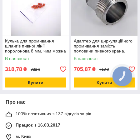
Кулька для промивання
Адаптер для циркуляційного
шлангів пивної лінії
промивання замість
поролонова 8 мм, чим можна
половини пивного крана,
промити пивну систему,
обладнання для промивання
В наявності
В наявності
обладнання
пивної системи
318,78
705,87
₴
₴
322 ₴
713 ₴
Купити
Купити
Про нас
100% позитивних з 137 відгуків за рік
Працює з 16.03.2017
м. Київ