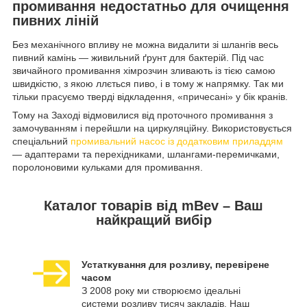
промивання недостатньо для очищення
пивних ліній
Без механічного впливу не можна видалити зі шлангів весь
пивний камінь — живильний ґрунт для бактерій. Під час
звичайного промивання хімрозчин зливають із тією самою
швидкістю, з якою ллється пиво, і в тому ж напрямку. Так ми
тільки прасуємо тверді відкладення, «причесані» у бік кранів.
Тому на Заході відмовилися від проточного промивання з
замочуванням і перейшли на циркуляційну. Використовується
спеціальний
промивальний насос із додатковим приладдям
— адаптерами та перехідниками, шлангами-перемичками,
поролоновими кульками для промивання.
Каталог товарів від mBev – Ваш
найкращий вибір
Устаткування для розливу, перевірене
часом
З 2008 року ми створюємо ідеальні
системи розливу тисяч закладів. Наш