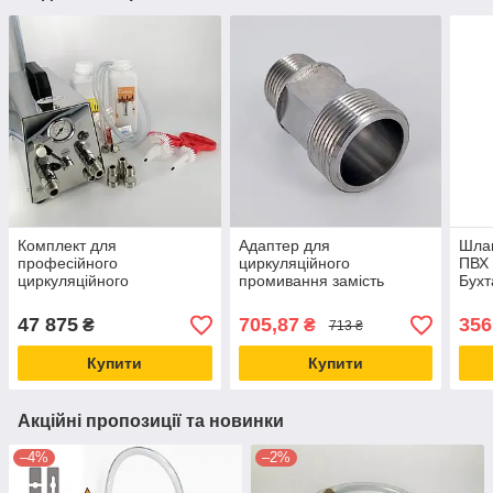
Комплект для
Адаптер для
Шлан
професійного
циркуляційного
ПВХ 
циркуляційного
промивання замість
Бухт
промивання обладнання
половини пивного крана,
для розливного пива, під
обладнання для
47 875
705,87
356
₴
₴
713 ₴
ключ
промивання пивної
системи
Купити
Купити
Акційні пропозиції та новинки
–4%
–2%