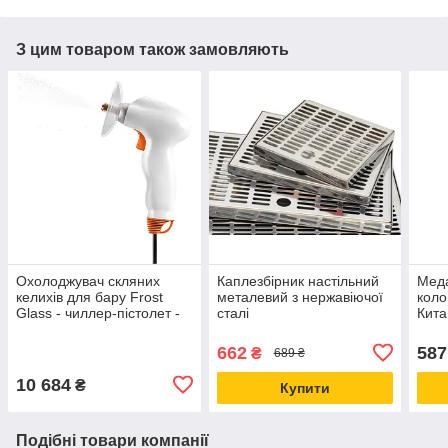
З цим товаром також замовляють
Охолоджувач скляних
Каплезбірник настільний
Меда
келихів для бару Frost
металевий з нержавіючої
коло
Glass - чиллер-пістолет -
сталі
Кита
миттєве заморожування
662
587
₴
689 ₴
10 684
₴
Купити
Подібні товари компанії