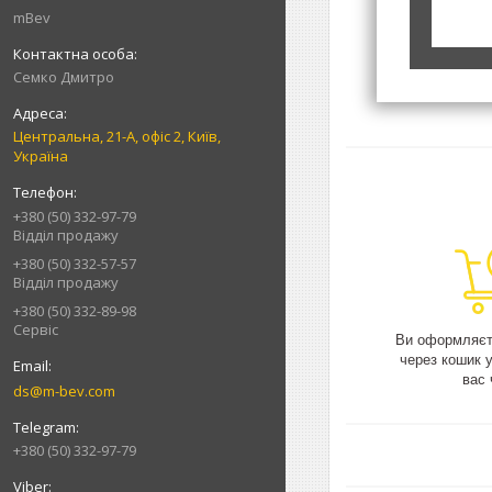
mBev
Cемко Дмитро
Центральна, 21-А, офіс 2, Київ,
Україна
+380 (50) 332-97-79
Відділ продажу
+380 (50) 332-57-57
Відділ продажу
+380 (50) 332-89-98
Сервіс
Ви оформляєт
через кошик 
вас 
ds@m-bev.com
+380 (50) 332-97-79