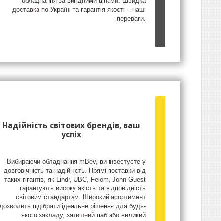
обладнання за вигідними цінами. Швидка
доставка по Україні та гарантія якості – наші
переваги.
Надійність світових брендів, ваш
успіх
Вибираючи обладнання mBev, ви інвестуєте у
довговічність та надійність. Прямі поставки від
таких гігантів, як Lindr, UBC, Felom, John Guest
гарантують високу якість та відповідність
світовим стандартам. Широкий асортимент
дозволить підібрати ідеальне рішення для будь-
якого закладу, затишний паб або великий