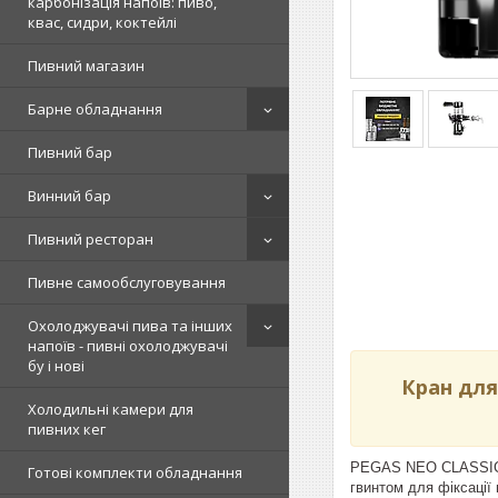
карбонізація напоїв: пиво,
квас, сидри, коктейлі
Пивний магазин
Барне обладнання
Пивний бар
Винний бар
Пивний ресторан
Пивне самообслуговування
Охолоджувачі пива та інших
напоїв - пивні охолоджувачі
бу і нові
Кран для
Холодильні камери для
пивних кег
PEGAS NEO CLASSIC D
Готові комплекти обладнання
гвинтом для фіксації 