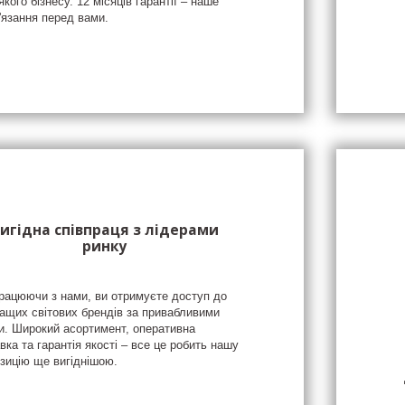
якого бізнесу. 12 місяців гарантії – наше
'язання перед вами.
игідна співпраця з лідерами
ринку
рацюючи з нами, ви отримуєте доступ до
ащих світових брендів за привабливими
и. Широкий асортимент, оперативна
вка та гарантія якості – все це робить нашу
зицію ще вигіднішою.