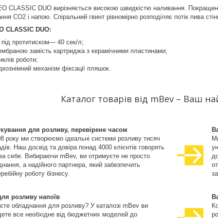
O CLASSIC DUO вирізняється високою швидкістю наливання. Покращений
ння CO2 і напою. Спіральний гвинт рівномірно розподіляє потік пива сті
O CLASSIC DUO:
 під протитиском— 40 сек/л;
мембраною замість картриджа з керамічними пластинами;
иклів роботи;
кознімний механізм фіксації пляшок.
Каталог товарів від mBev – Ваш н
ткування для розливу, перевірене часом
В
08 року ми створюємо ідеальні системи розливу тисяч
М
дів. Наш досвід та довіра понад 4000 клієнтів говорять
ун
 за себе. Вибираючи mBev, ви отримуєте не просто
д
нання, а надійного партнера, який забезпечить
о
ребійну роботу бізнесу.
за
для розливу напоїв
В
єте обладнання для розливу? У каталозі mBev ви
К
дете все необхідне від бюджетних моделей до
ро