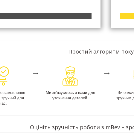
Простий алгоритм пок
→
→
е замовлення
Ми зв'язуємось з вами для
Ви опла
у зручний для
уточнення деталей.
зручним 
час.
Оцініть зручність роботи з mBev – зр