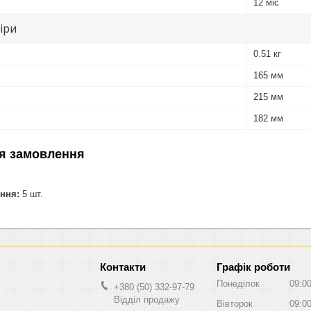
12 міс
іри
0.51 кг
165 мм
215 мм
182 мм
я замовлення
ння:
5 шт.
Графік роботи
Понеділок
09:0
+380 (50) 332-97-79
Відділ продажу
Вівторок
09:0