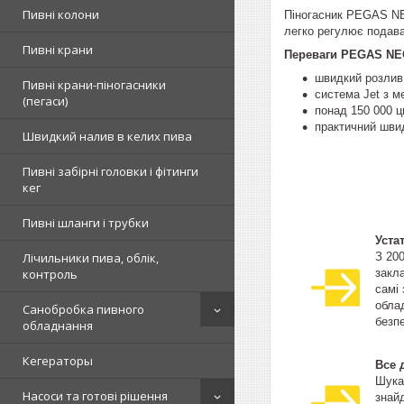
Пивні колони
Піногасник PEGAS NE
легко регулює подава
Пивні крани
Переваги PEGAS NE
швидкий розлив
Пивні крани-піногасники
система Jet з 
(пегаси)
понад 150 000 ц
практичний швид
Швидкий налив в келих пива
Пивні забірні головки і фітинги
кег
Пивні шланги і трубки
Уста
З 20
Лічильники пива, облік,
закла
контроль
самі
облад
Санобробка пивного
безпе
обладнання
Кегераторы
Все 
Шука
Насоси та готові рішення
знай