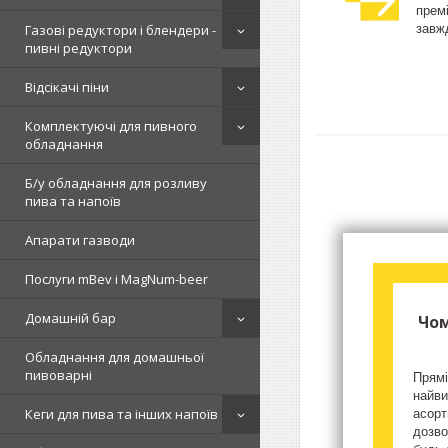
прем
завжд
Газові редуктори і блендери -
пивні редуктори
Відсікачі піни
Комплектуючі для пивного
обладнання
Б/у обладнання для розливу
пива та напоїв
Апарати газводи
Послуги mBev і MagNum-beer
Домашній бар
Чом
Обладнання для домашньої
пивоварні
Прямі
найви
Кеги для пива та інших напоїв
асорт
дозво