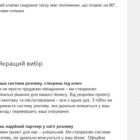
 клапан скидання тиску має положення, що плаває на 90°,
нками пляшки.
айкращий вибір
аша система розливу, створена під ключ
и не просто продаємо обладнання – ми створюємо
ікальні рішення для вашого бізнесу. Від розробки проекту
о монтажу та обслуговування – все з одних рук. З mBev ви
тримаєте систему розливу, яка ідеально впишеться у ваш
клад і перевершить ваші очікування.
аш надійний партнер у світі розливу
ожен проект для нас – унікальний. Ми створюємо системи
зливу, які ідеально вписуються у ваш бізнес. Офіційна