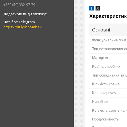
+380 (50) 332-97-79
Характеристик
Чат-бот Telegram
https://bit.ly/bot-mbev
Основні
Функціональне приз
Тип встановлення о
Матеріал
Країна виробник
Тип обладнання за 
Кількість кранів
Колір корпусу
Виробник
Кількість сортів на
Продуктивність