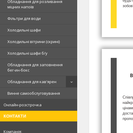
будь-
Обладнання для розливання
зобов
міцних напоїв
Фільтри для води
Холодильні шафи
Холодильні вітрини (скрині)
Холодильні шафи б/у
Обладнання для заповнення
бег-ин-бокс
В
Обладнання для кав'ярен
Винне самообслуговування
Співп
найкр
Онлайн-розстрочка
цінам
доста
КОНТАКТИ
пропо