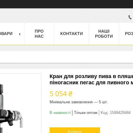
ПРО
НАШІ
ОВАРИ
КОНТАКТИ
РО
НАС
РОБОТИ
Кран для розливу пива в пля
піногасник пегас для пивного 
5 054 ₴
Мінімальне замовлення — 5 шт.
В наявності
Тільки оптом
Код:
1599425684
Купити