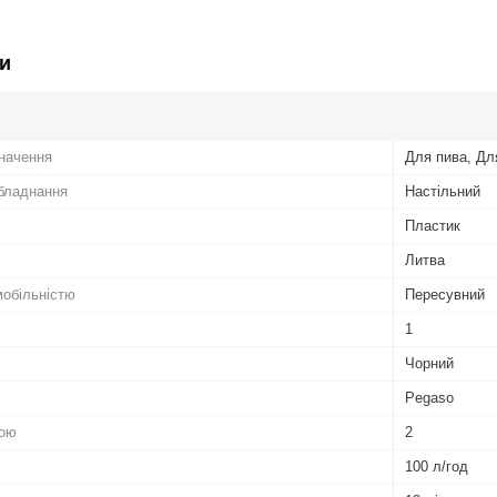
и
начення
Для пива, Дл
бладнання
Настільний
Пластик
Литва
мобільністю
Пересувний
1
Чорний
Pegaso
пою
2
100 л/год