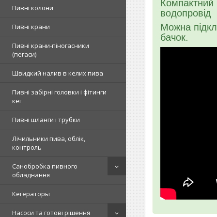
Компактний 
Пивні колони
водопровід
Можна підкл
Пивні крани
бачок.
Пивні крани-піногасники
(пегаси)
Швидкий налив в келих пива
Пивні забірні головки і фітинги
кег
Пивні шланги і трубки
Лічильники пива, облік,
контроль
Санобробка пивного
обладнання
Кегераторы
Насоси та готові рішення