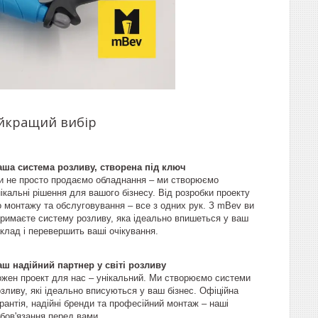
айкращий вибір
аша система розливу, створена під ключ
и не просто продаємо обладнання – ми створюємо
ікальні рішення для вашого бізнесу. Від розробки проекту
о монтажу та обслуговування – все з одних рук. З mBev ви
тримаєте систему розливу, яка ідеально впишеться у ваш
клад і перевершить ваші очікування.
аш надійний партнер у світі розливу
ожен проект для нас – унікальний. Ми створюємо системи
зливу, які ідеально вписуються у ваш бізнес. Офіційна
рантія, надійні бренди та професійний монтаж – наші
бов'язання перед вами.