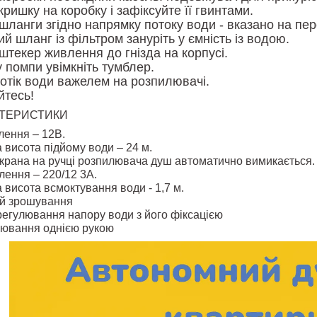
кришку на коробку і зафіксуйте її гвинтами.
шланги згідно напрямку потоку води - вказано на пер
й шланг із фільтром зануріть у ємність із водою.
штекер живлення до гнізда на корпусі.
 помпи увімкніть тумблер.
потік води важелем на розпилювачі.
тесь!
КТЕРИСТИКИ
лення – 12В.
висота підйому води – 24 м.
 крана на ручці розпилювача душ автоматично вимикається.
ення – 220/12 3А.
висота всмоктування води - 1,7 м.
ій зрошування
егулювання напору води з його фіксацією
лювання однією рукою