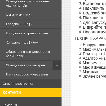
Обладнання для розливання
Встановіть 
міцних напоїв
Підключіть 
Водозабірни
Фільтри для води
Підключіть 
Для запуску
Холодильні шафи
Відкрийте 
Насолоджуй
Холодильні вітрини (скрині)
ТЕХНІЧНІ ХАРА
Холодильні шафи б/у
Напруга жив
Максимальна 
Обладнання для заповнення
При закритті
бег-ин-бокс
Адаптор живл
Максимальна 
Обладнання для кав'ярен
Має 8 функц
Має плавне р
Винне самообслуговування
Зручне регу
Онлайн-розстрочка
КОНТАКТИ