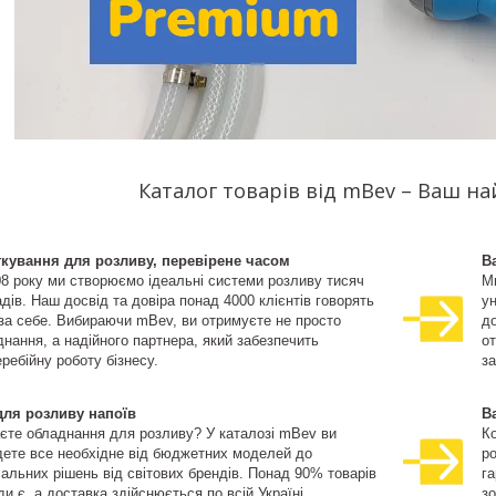
Каталог товарів від mBev – Ваш н
ткування для розливу, перевірене часом
В
08 року ми створюємо ідеальні системи розливу тисяч
М
дів. Наш досвід та довіра понад 4000 клієнтів говорять
ун
 за себе. Вибираючи mBev, ви отримуєте не просто
д
нання, а надійного партнера, який забезпечить
о
ребійну роботу бізнесу.
за
для розливу напоїв
В
єте обладнання для розливу? У каталозі mBev ви
К
дете все необхідне від бюджетних моделей до
ро
іальних рішень від світових брендів. Понад 90% товарів
га
и є, а доставка здійснюється по всій Україні.
зо