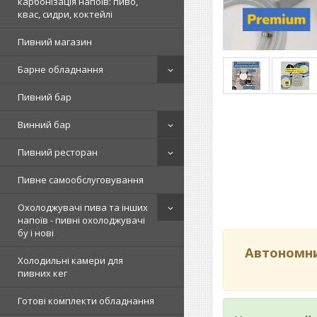
карбонізація напоїв: пиво,
квас, сидри, коктейлі
Пивний магазин
Барне обладнання
Пивний бар
Винний бар
Пивний ресторан
Пивне самообслуговування
Охолоджувачі пива та інших
напоїв - пивні охолоджувачі
бу і нові
Автономни
Холодильні камери для
пивних кег
Готові комплекти обладнання