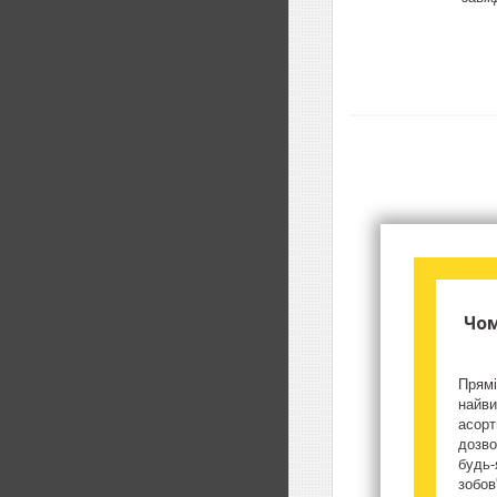
Чом
Прямі
найви
асорт
дозво
будь-
зобов