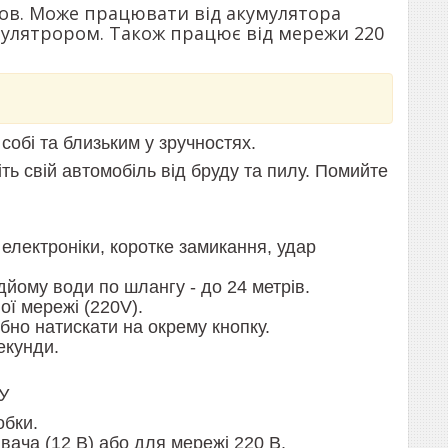
мов. Може працювати від акумулятора
мулятрором. Також працює від мережи 220
собі та близьким у зручностях.
тіть свій автомобіль від бруду та пилу. Помийте
електроніки, коротке замикання, удар
дйому води по шлангу - до 24 метрів.
ї мережі (220V).
ібно натискати на окрему кнопку.
екунди.
У
обки.
вача (12 В) або для мережі 220 В.