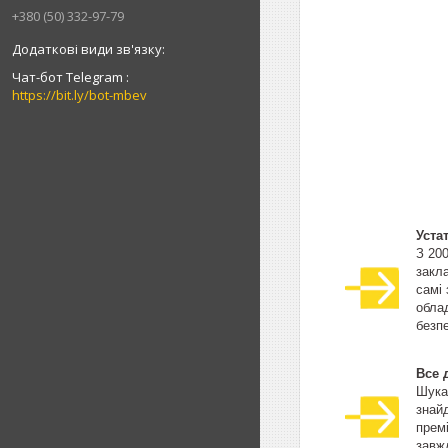
+380 (50) 332-97-79
Чат-бот Telegram
https://bit.ly/bot-mbev
Уста
З 20
закла
самі
облад
безпе
Все 
Шука
знай
прем
завжд