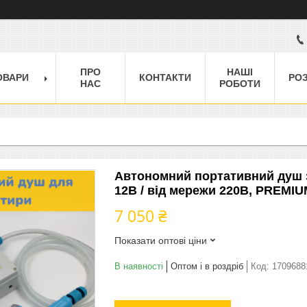
ПРО
НАШІ
ОВАРИ
КОНТАКТИ
РО
НАС
РОБОТИ
Автономний портативний душ з
12В / від мережи 220В, PREMIUM
7 050 ₴
Показати оптові ціни
В наявності
Оптом і в роздріб
Код:
1709688