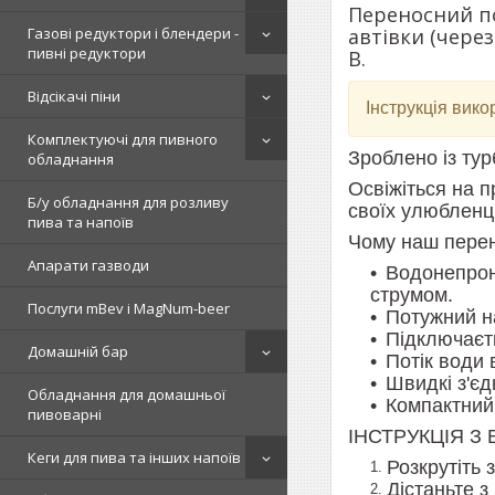
Переносний по
автівки (чере
Газові редуктори і блендери -
пивні редуктори
В.
Відсікачі піни
Інструкція вико
Комплектуючі для пивного
Зроблено із тур
обладнання
Освіжіться на п
Б/у обладнання для розливу
своїх улюбленц
пива та напоїв
Чому наш перен
Апарати газводи
Водонепрони
струмом.
Послуги mBev і MagNum-beer
Потужний на
Підключаєть
Домашній бар
Потік води 
Швидкі з'єд
Обладнання для домашньої
Компактний 
пивоварні
ІНСТРУКЦІЯ З
Кеги для пива та інших напоїв
Розкрутіть 
Дістаньте з