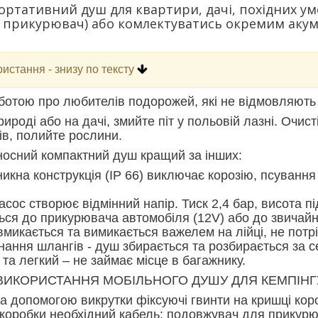
ртативний душ для квартири, дачі, похідних у
з прикурювач) або комлектуватись окремим аку
ристання - знизу по тексту
ботою про любителів подорожей, які не відмовляють 
рироді або на дачі, змийте піт у польовій лазні. Очис
ів, полийте рослини.
осний компактний душ кращий за інших:
кна конструкція (IP 66) виключає корозію, псування 
сос створює відмінний напір. Тиск 2,4 бар, висота пі
ся до прикурювача автомобіля (12V) або до звичайно
вмикається та вимикається важелем на лійці, не потр
нання шлангів - душ збирається та розбирається за с
та легкий – не займає місце в багажнику.
 ВИКОРИСТАННЯ МОБІЛЬНОГО ДУШУ ДЛЯ КЕМПІНГ
за допомогою викрутки фіксуючі гвинти на кришці кор
 коробки необхідний кабель: подовжувач для прикурю