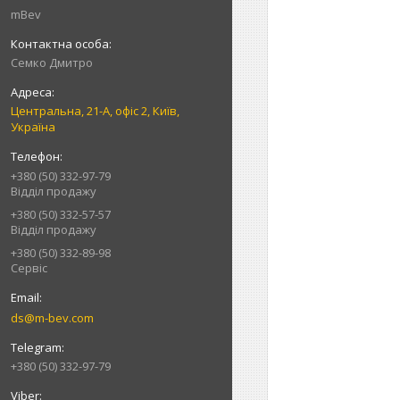
mBev
Cемко Дмитро
Центральна, 21-А, офіс 2, Київ,
Україна
+380 (50) 332-97-79
Відділ продажу
+380 (50) 332-57-57
Відділ продажу
+380 (50) 332-89-98
Сервіс
ds@m-bev.com
+380 (50) 332-97-79