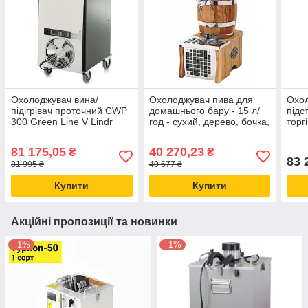
Охолоджувач вина/
Охолоджувач пива для
Охол
підігрівач проточний CWP
домашнього бару - 15 л/
підс
300 Green Line V Lindr
год - сухий, дерево, бочка,
торг
(Чехія) для виноробства
Soudek 1/8, Lindr, Чехія
Line
та виробництва сидру
кран
81 175,05
40 270,23
₴
₴
83 
81 995 ₴
40 677 ₴
Купити
Купити
Акційні пропозиції та новинки
–1%
–1%