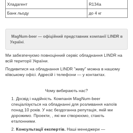
Хладагент
R134а
Банк льоду
до 4 кг
MagNum-beer — офіційний представник компанії LINDR в
Україні
.
Ми забезпечуємо повноцінний сервіс обладнання LINDR на
всій території України.
Подивитися на обладнання LINDR "живу" можна в нашому
кіївському офісі. Адресій і телефони — у контактах.
Чому вибирають нас?
Досвід і надійність. Компанія MagNum-beer
спеціалізується на обладнанні для розливання напоїв
понад 10 років. У нас бездоганна репутація, якій ми
дорожимо. Проекти, , які ми створюємо, стають
еталонними.
Консультації експертів.
Наші менеджери —