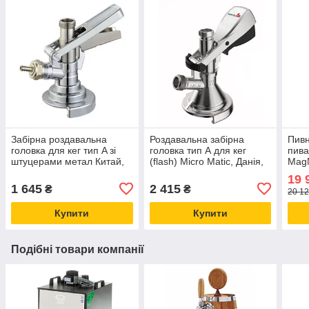
Забірна роздавальна
Роздавальна забірна
Пивн
головка для кег тип A зі
головка тип А для кег
пива
штуцерами метал Китай,
(flash) Micro Matic, Данія,
MagN
для розливання газованих
пивні кліщі для
19 
напоїв
розливання пива, напоїв
1 645
2 415
₴
₴
20 12
Купити
Купити
Подібні товари компанії