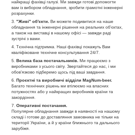
найкращі фахівці галузі.
Ми завжди готові допомогти
вам із вибором обладнання, зробити грамотні інженерні
розрахунки.
"Живі" об'єкти.
Ви можете подивитися на наше
обладнання та інженерні рішення на реальних об'єктах,
а також на виставці в нашому офісі — завжди раді
зустрічі з вами.
Тєхнічна підтримка. Наші фахівці покажуть Вам
кваліфіковане технічне консультування 24/7.
Велика база постачальників.
Ми працюємо з
виробниками з усього світу. Звертайтеся до нас, і ми
обов'язково підберемо щось під ваші завдання.
Проєктні та виробничі відділи MagNum-beer.
Багато технічних рішень ми втілюємо на власних
потужностях або у найкращих виробників країни та
закордоння.
Оперативні постачання.
Популярне обладнання завжди в наявності на нашому
складі і готове до доставляння замовника не тільки на
території України, а й у країни ближнього та дальнього
зарубіжя.