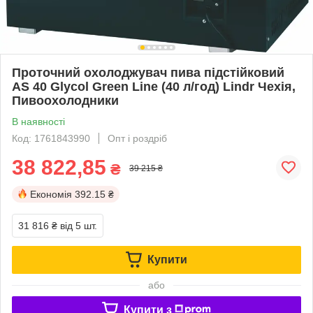
Проточний охолоджувач пива підстійковий
AS 40 Glycol Green Line (40 л/год) Lindr Чехія,
Пивоохолодники
В наявності
Код: 1761843990
Опт і роздріб
38 822,85
₴
39 215 ₴
Економія
392.15 ₴
31 816 ₴
від 5 шт.
Купити
або
Купити з