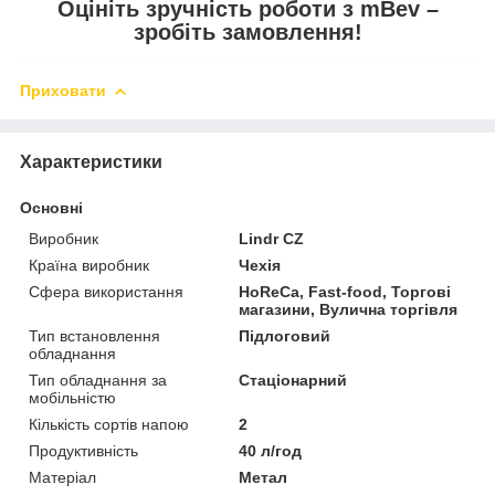
Оцініть зручність роботи з mBev –
зробіть замовлення!
Приховати
Характеристики
Основні
Виробник
Lindr CZ
Країна виробник
Чехія
Сфера використання
HoReCa, Fast-food, Торгові
магазини, Вулична торгівля
Тип встановлення
Підлоговий
обладнання
Тип обладнання за
Стаціонарний
мобільністю
Кількість сортів напою
2
Продуктивність
40 л/год
Матеріал
Метал