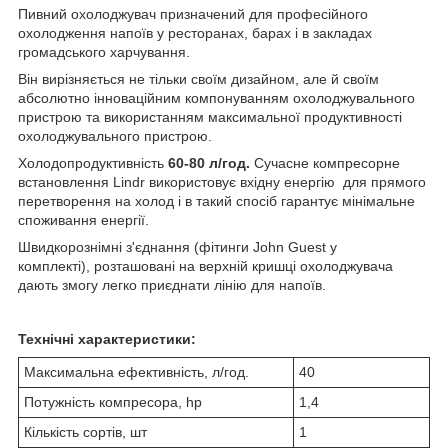
Пивний охолоджувач призначений для професійного
охолодження напоїв у ресторанах, барах і в закладах
громадського харчування.
Він вирізняється не тільки своїм дизайном, але й своїм
абсолютно інноваційним компонуванням охолоджувального
пристрою та використанням максимальної продуктивності
охолоджувального пристрою.
Холодопродуктивність
60-80 л/год.
Сучасне компресорне
встановлення Lindr використовує вхідну енергію для прямого
перетворення на холод і в такий спосіб гарантує мінімальне
споживання енергії.
Швидкорознімні з'єднання (фітинги John Guest у
комплекті), розташовані на верхній кришці охолоджувача
дають змогу легко приєднати лінію для напоїв.
Технічні характеристики:
Максимальна ефективність, л/год.
40
Потужність компресора, hp
1,4
Кількість сортів, шт
1