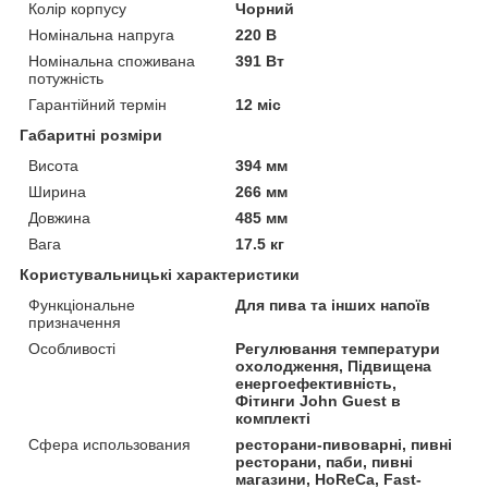
Колір корпусу
Чорний
Номінальна напруга
220 В
Номінальна споживана
391 Вт
потужність
Гарантійний термін
12 міс
Габаритні розміри
Висота
394 мм
Ширина
266 мм
Довжина
485 мм
Вага
17.5 кг
Користувальницькі характеристики
Функціональне
Для пива та інших напоїв
призначення
Особливості
Регулювання температури
охолодження, Підвищена
енергоефективність,
Фітинги John Guest в
комплекті
Сфера использования
ресторани-пивоварні, пивні
ресторани, паби, пивні
магазини, HoReCa, Fast-