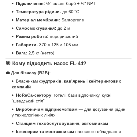
Підключення:
½″ шланг барб + ¾″ NPT
Температура рідини:
до 60 °C
Матеріал мембрани:
Santoprene
Самосмоктування:
до 2 м
Режим роботи:
переривистий
Габарити:
370 × 125 × 105 мм
Вага:
2,5 кг (нетто)
🎯 Кому підходить насос FL‑44?
💼 Для бізнесу (B2B):
Власникам
фудтраків
,
кав’ярень
і
кейтерингових
компаній
HoReCa-сектору
: готелі, бази відпочинку, кухні
“шведський стіл”
Виробничим підприємствам
— для дозування рідин
у технологічних лініях
Станціям техобслуговування
,
автомийкам
Інженерам та монтажникам
насосного обладнання