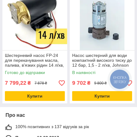
Шестерневий насос FP-24
Насос шестерний для води
для перекачування масла,
компактний високого тиску до
палива, в'язких рідин 14 л/хв,
12 бар, 1,5 - 2 л/хв, Johnson
24 В, Jethro
Electric
Готово до відправки
В наявності
КНОПКА
ЗВ'ЯЗКУ
7 799,22
9 702
₴
₴
7 878 ₴
9 800 ₴
Купити
Купити
Про нас
100% позитивних з 137 відгуків за рік