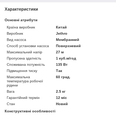
Характеристики
Основні атрибути
Країна виробник
Китай
Виробник
Jethro
Вид насоса
Мембранний
Спосіб установки насоса
Поверхневий
Максимальний напір
27 м
Пропускна здатність
1 куб.м/год
Споживана потужність
135 Вт
Підвищення тиску
Так
Максимальна
60 град.
температура робочої
рідини
Вага
2.5 кг
Гарантійний термін
12 міс
Стан
Новий
Конструктивні особливості