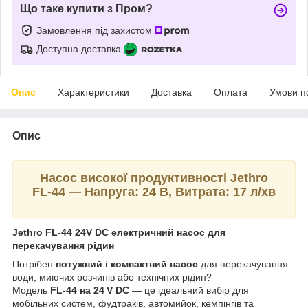
Що таке купити з Пром?
Замовлення під захистом
Доступна доставка
Опис
Характеристики
Доставка
Оплата
Умови п
Опис
Насос високої продуктивності Jethro
FL‑44 — Напруга: 24 В, Витрата: 17 л/хв
Jethro
FL‑44
24V DC електричний насос для
перекачування рідин
Потрібен
потужний і компактний насос
для перекачування
води, миючих розчинів або технічних рідин?
Модель
FL‑44 на 24 V DC
— це ідеальний вибір для
мобільних систем, фудтраків, автомийок, кемпінгів та