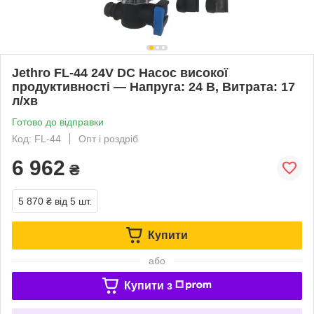
Jethro FL‑44 24V DC Насос високої
продуктивності — Напруга: 24 В, Витрата: 17
л/хв
Готово до відправки
Код: FL-44
Опт і роздріб
6 962
₴
5 870 ₴
від 5 шт.
Купити
або
Купити з