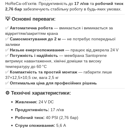
HoReCa‑об’єктів. Продуктивність до
17 л/хв
та
робочий тиск
2,76 бар
забезпечують стабільну роботу в будь-яких умовах.
💡 Основні переваги:
✅
Автоматична робота
— вмикається і вимикається за
відкриттям/закриттям крана
✅
Самосмоктування до 2 м
— не потребує попередньої
заливки
✅
Низьке енергоспоживання
— працює від джерела 24 V
✅
Потужність і надійність
— мембрана Santoprene
витримує навантаження, хімічні домішки та високу
температуру до 60 °C
✅
Компактність та простий монтаж
— габарити лише
37×12,5×10,5 см, вага 2,5 кг
✅
Оптимальна ціна для професійних рішень
⚙️ Технічні характеристики:
Живлення:
24 V DC
Продуктивність:
17 л/хв
Робочий тиск:
40 PSI (2,76 бар)
Струм споживання:
5,6 A