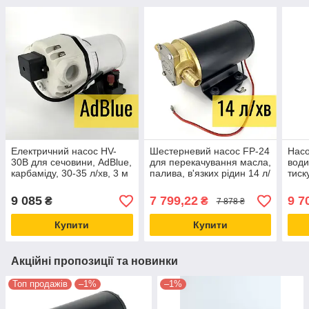
Електричний насос HV-
Шестерневий насос FP-24
Насо
30B для сечовини, AdBlue,
для перекачування масла,
води
карбаміду, 30-35 л/хв, 3 м
палива, в'язких рідин 14 л/
тиск
самовсмоктування, 24 В,
хв, 24 В, Jethro
хв, 
Jethro
9 085
7 799,22
9 7
₴
₴
7 878 ₴
Купити
Купити
Акційні пропозиції та новинки
Топ продажів
–1%
–1%