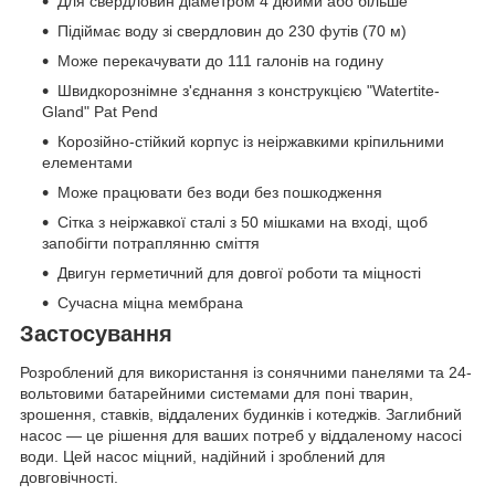
Для свердловин діаметром 4 дюйми або більше
Підіймає воду зі свердловин до 230 футів (70 м)
Може перекачувати до 111 галонів на годину
Швидкорознімне з'єднання з конструкцією "Watertite-
Gland" Pat Pend
Корозійно-стійкий корпус із неіржавкими кріпильними
елементами
Може працювати без води без пошкодження
Сітка з неіржавкої сталі з 50 мішками на вході, щоб
запобігти потраплянню сміття
Двигун герметичний для довгої роботи та міцності
Сучасна міцна мембрана
Застосування
Розроблений для використання із сонячними панелями та 24-
вольтовими батарейними системами для поні тварин,
зрошення, ставків, віддалених будинків і котеджів. Заглибний
насос — це рішення для ваших потреб у віддаленому насосі
води. Цей насос міцний, надійний і зроблений для
довговічності.