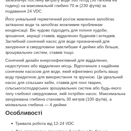
забезпечує постійну витрату води 360 л/год (96 галонів на
годину) на максимальній глибині 70 м (230 футів) за
подавання 24 VDC.
Його унікальний герметичний роз'єм живлення запобігає
затіканню води та запобігає можливим проблемам
конденсації. Він чудово підходить для поїння худоби,
зрошення, аерації ставків, віддалених будинків і котеджів.
Заглибний сонячний насос для води призначений для
занурення в свердловини завглибшки 4 дюйми або більше,
зрошувальних систем, ставків тощо.
Сонячний дизайн енергоефективний для віддалених,
недоступних або віддалених місць. Відпочиньте з надійним
сонячним насосом для води, який ефективно робить вашу
воду придатною для використання та зручною. Це ідеальний
насос для сільських кабін, ставків для поні тварин,
сільськогосподарських зрошувальних систем або будь-якого
типу глибокої свердловини, якій потрібен насос. Максимальна
занурювана глибина становить 30 метрів (100 футів), а
мінімальна глибина — 4 дюйми.
Особливості
Тривала робота від 12-24 VDC