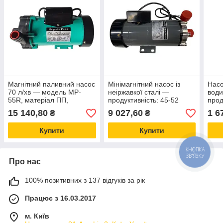
Магнітний паливний насос
Мінімагнітний насос із
Насо
70 л/хв — модель MP-
неіржавкої сталі —
води
55R, матеріал ПП,
продуктивність: 45-52
прод
продуктивність 70 літрів на
літри на хвилину, напруга:
на х
15 140,80
9 027,60
1 6
₴
₴
хвилину,
110В / 230В.
Купити
Купити
КНОПКА
ЗВ'ЯЗКУ
Про нас
100% позитивних з 137 відгуків за рік
Працює з 16.03.2017
м. Київ