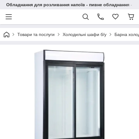
Обладнання для розливання напоїв - пивне обладнання - в 
Товари та послуги
Холодильні шафи б/у
Барна холо