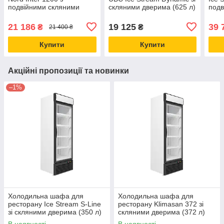
подвійними скляними
скляними дверима (625 л)
подв
дверима (1140 л)
холодильне обладнання
двер
холодильне обладнання
холо
21 186
19 125
39 
₴
₴
21 400 ₴
Чор
Купити
Купити
Акційні пропозиції та новинки
–1%
Холодильна шафа для
Холодильна шафа для
ресторану Ice Stream S-Line
ресторану Klimasan 372 зі
зі скляними дверима (350 л)
скляними дверима (372 л)
холодильне обладнання
холодильне обладнання
В наявності
В наявності