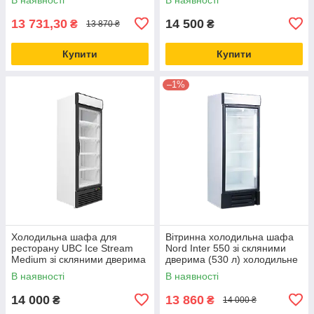
13 731,30
14 500
₴
₴
13 870 ₴
Купити
Купити
–1%
Холодильна шафа для
Вітринна холодильна шафа
ресторану UBC Ice Stream
Nord Inter 550 зі скляними
Medium зі скляними дверима
дверима (530 л) холодильне
(468 л) холодильне
обладнання
В наявності
В наявності
обладнання
14 000
13 860
₴
₴
14 000 ₴