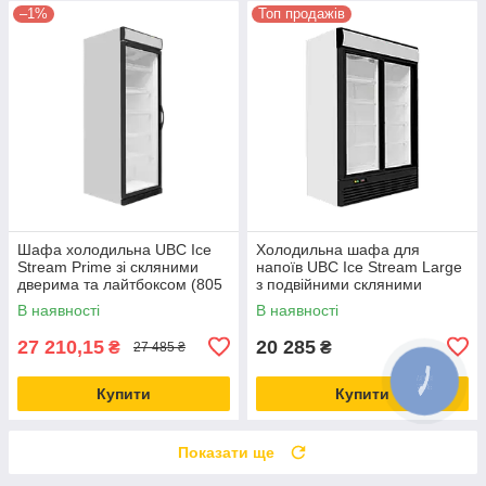
–1%
Топ продажів
Шафа холодильна UBC Ice
Холодильна шафа для
Stream Prime зі скляними
напоїв UBC Ice Stream Large
дверима та лайтбоксом (805
з подвійними скляними
л)
дверима (924 л)
В наявності
В наявності
27 210,15
20 285
₴
₴
27 485 ₴
Купити
Купити
Показати ще