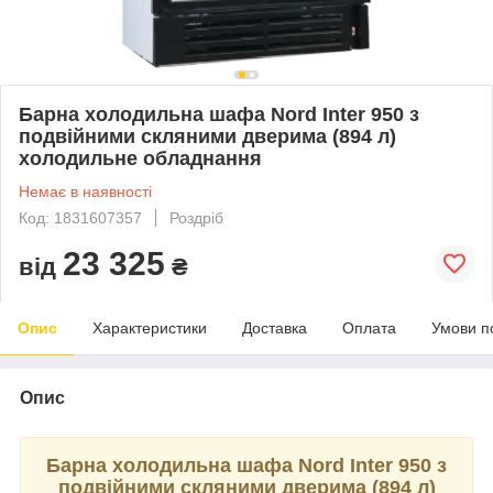
Барна холодильна шафа Nord Inter 950 з
подвійними скляними дверима (894 л)
холодильне обладнання
Немає в наявності
Код: 1831607357
Роздріб
23 325
від
₴
Опис
Характеристики
Доставка
Оплата
Умови п
Опис
Барна холодильна шафа Nord Inter 950 з
подвійними скляними дверима (894 л)