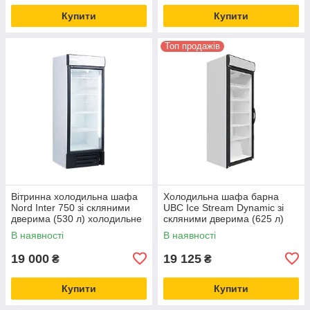
Купити
Купити
Топ продажів
Вітринна холодильна шафа
Холодильна шафа барна
Nord Inter 750 зі скляними
UBC Ice Stream Dynamic зі
дверима (530 л) холодильне
скляними дверима (625 л)
обладнання
холодильне обладнання
В наявності
В наявності
19 000
19 125
₴
₴
Купити
Купити