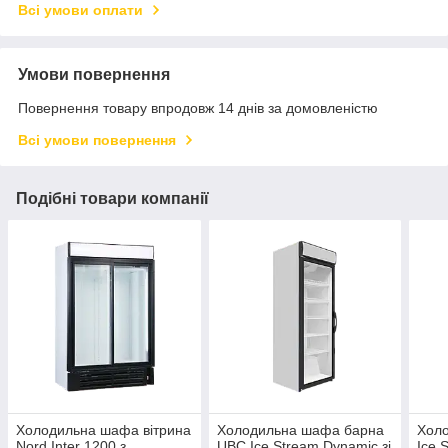
Всі умови оплати
Умови повернення
Повернення товару впродовж 14 днів за домовленістю
Всі умови повернення
Подібні товари компанії
Холодильна шафа вітрина
Холодильна шафа барна
Хол
Nord Inter 1200 з
UBC Ice Stream Dynamic зі
Ice 