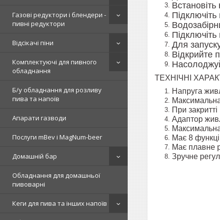
Встановіть 
Підключіть 
Газові редуктори і блендери -
пивні редуктори
Водозабірни
Підключіть 
Відсікачі піни
Для запуску
Відкрийте 
Комплектуючі для пивного
Насолоджуй
обладнання
ТЕХНІЧНІ ХАРА
Б/у обладнання для розливу
Напруга жив
пива та напоїв
Максимальна 
При закритті
Апарати газводи
Адаптор живл
Максимальна 
Послуги mBev і MagNum-beer
Має 8 функц
Має плавне р
Домашній бар
Зручне регу
Обладнання для домашньої
пивоварні
Кеги для пива та інших напоїв