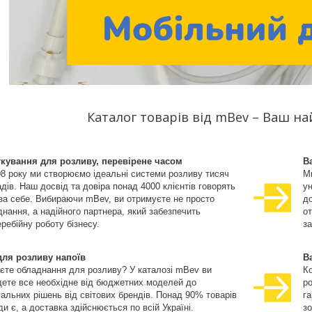
Каталог товарів від mBev – Ваш н
ткування для розливу, перевірене часом
В
08 року ми створюємо ідеальні системи розливу тисяч
М
дів. Наш досвід та довіра понад 4000 клієнтів говорять
ун
 за себе. Вибираючи mBev, ви отримуєте не просто
д
нання, а надійного партнера, який забезпечить
о
ребійну роботу бізнесу.
за
для розливу напоїв
В
єте обладнання для розливу? У каталозі mBev ви
К
дете все необхідне від бюджетних моделей до
ро
іальних рішень від світових брендів. Понад 90% товарів
га
и є, а доставка здійснюється по всій Україні.
зо