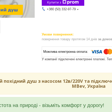
Купити з
+380 (50) 332-97-79
повернення товару протягом 14 днів
за домо
У компанії підключені електронні платежі. Те
й похідний душ з насосом 12в/220V та підклю
MBev, Україна
истота на природі - візьміть комфорт у дорогу!