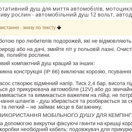
тативний душ для миття автомобілів, мотоциклі
иву рослин - автомобільний душ 12 вольт, авто
ристання - знизу по тексту
ботою про любителів подорожей, які не відмовляють 
рироді або на дачі, змийте піт у польовій лазні. Очис
ів, полийте рослини.
вий компактний душ кращий за інших:
кна конструкція (IP 66) виключає корозію, псування 
сос створює відмінний напір. Тиск 2,4 бар, висота пі
ся до прикурювача автомобіля (12V) або до звичайно
вмикається та вимикається важелем на лійці, не потр
нання шлангів - душ збирається та розбирається за с
та легкий – не займає місце в багажнику.
 ВИКОРИСТАННЯ МОБІЛЬНОГО ДУШУ ДЛЯ КЕМПІНГ
за допомогою викрутки фіксуючі гвинти на кришці кор
 коробки необхідний кабель: подовжувач для прикурю