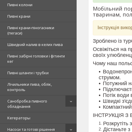
Пивні колони
Мобільний пор
тваринам, пол
Пивні крани
Інструкція вико
Пивні крани-піногасники
(пегаси)
Зроблено із тур
Швидкий налив в келих пива
Освіжіться на п
своїх улюбленц
Пивні забірні головки і фітинги
кег
Чому наш польо
Водонепрони
Пивні шланги і трубки
струмом.
Потужний на
Лічильники пива, облік,
Підключаєть
контроль
Потік води 
Швидкі з'єд
Санобробка пивного
обладнання
Компактний 
ІНСТРУКЦІЯ З
Кегераторы
Розкрутіть 
Дістаньте з
Насоси та готові рішення