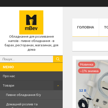
ГОЛОВНА
Т
Обладнання для розливання
напоїв - пивне обладнання - в
барах, ресторанах, магазинах, для
дома
Новинка
–1%
Про нас
Товари
Пивне обладнання б/у
Домашній розлив та