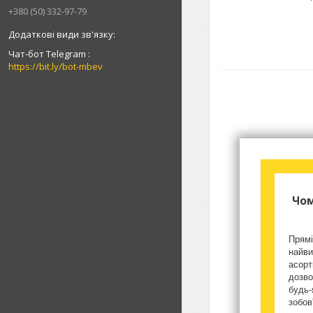
+380 (50) 332-97-79
Чат-бот Telegram
https://bit.ly/bot-mbev
Чом
Прямі
найви
асорт
дозво
будь-
зобов