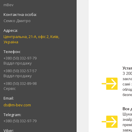
mBev
Cемко Дмитро
Центральна, 21-А, офіс 2, Київ,
Україна
+380 (50) 332-97-79
Відділ продажу
Уста
+380 (50) 332-57-57
З 20
Відділ продажу
закла
+380 (50) 332-89-98
самі
Сервіс
облад
безпе
ds@m-bev.com
Все 
Шука
знай
+380 (50) 332-97-79
прем
завжд