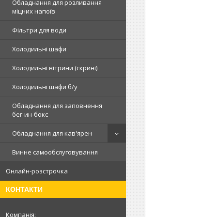
Обладнання для розливання
міцних напоїв
Фільтри для води
Холодильні шафи
Холодильні вітрини (скрині)
Холодильні шафи б/у
Обладнання для заповнення
бег-ин-бокс
Обладнання для кав'ярен
Винне самообслуговування
Онлайн-розстрочка
КОНТАКТИ