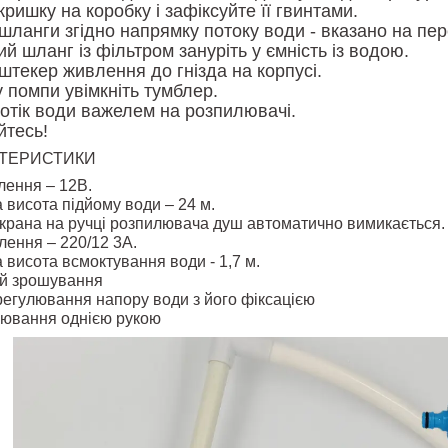
кришку на коробку і зафіксуйте її гвинтами.
шланги згідно напрямку потоку води - вказано на пер
й шланг із фільтром зануріть у ємність із водою.
штекер живлення до гнізда на корпусі.
 помпи увімкніть тумблер.
потік води важелем на розпилювачі.
тесь!
КТЕРИСТИКИ
лення – 12В.
висота підйому води – 24 м.
 крана на ручці розпилювача душ автоматично вимикається.
ення – 220/12 3А.
висота всмоктування води - 1,7 м.
ій зрошування
егулювання напору води з його фіксацією
лювання однією рукою