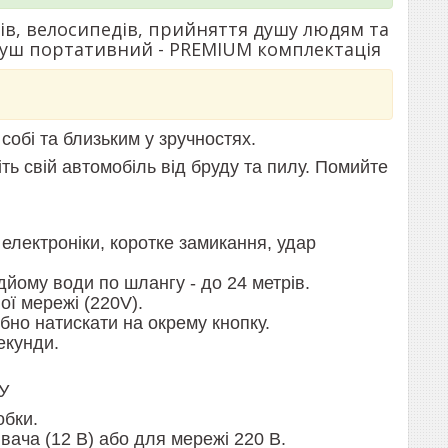
в, велосипедів, прийняття душу людям та
душ портативний -
PREMIUM комплектація
собі та близьким у зручностях.
тіть свій автомобіль від бруду та пилу. Помийте
електроніки, коротке замикання, удар
дйому води по шлангу - до 24 метрів.
ї мережі (220V).
ібно натискати на окрему кнопку.
екунди.
У
обки.
вача (12 В) або для мережі 220 В.