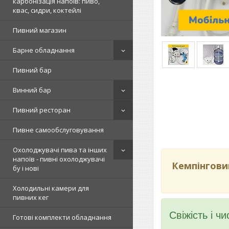
карбонізація напоїв: пиво,
квас, сидри, коктейлі
Пивний магазин
Барне обладнання
Пивний бар
Винний бар
Пивний ресторан
Пивне самообслуговування
Охолоджувачі пива та інших
напоїв - пивні охолоджувачі
Кемпінгови
бу і нові
Холодильні камери для
пивних кег
Свіжість і ч
Готові комплекти обладнання