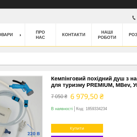
ПРО
НАШІ
ОВАРИ
КОНТАКТИ
РО
НАС
РОБОТИ
Кемпінговий похідний душ з на
для туризму PREMIUM, MBev, У
6 979,50 ₴
7 050 ₴
В наявності
Код:
1859334234
Купити