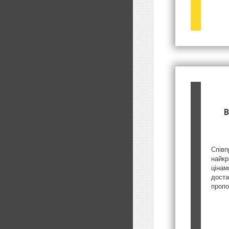
В
Співп
найкр
цінам
доста
пропо