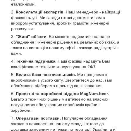
еталонними.
Консультації експертів.
Наші менеджери - найкращі
фахівці галузі. Ми завжди готові допомогти вам з
вибором устаткування, зробити грамотні інженерні
розрахунки.
"Живі" об'єкти.
Ви можете подивитися на наше
обладнання і інженерні рішення на реальних об'єктах, а
також на виставці в нашому офісі - завжди раді зустрічі з
вами.
Технічна підтримка.
Наші фахівці нададуть Вам
кваліфіковане технічне консультування 24/7
Велика база постачальників.
Ми працюємо з
виробниками з усього світу. Звертайтеся до нас, і ми
обов'язково підберемо щось під ваші завдання.
Проектні та виробничі відділи MagNum-beer.
Багато з технічних рішень ми втілюємо на власних
потужностях або у кращих виробників країни і
зарубіжжя.
Оперативні поставки.
Популярне обладнання
завжди в наявності на нашому складі і готове до
доставки замовнику не тільки по території України, а й