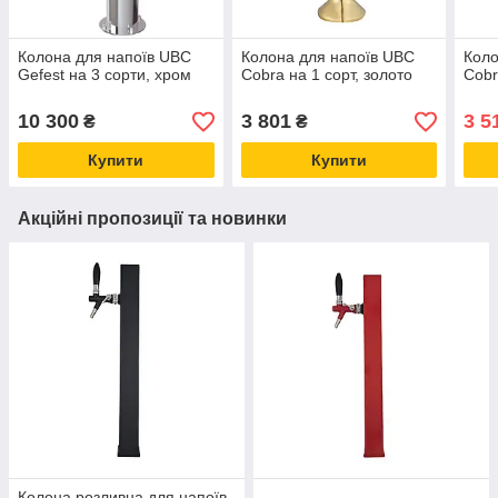
Колона для напоїв UBC
Колона для напоїв UBC
Коло
Gefest на 3 сорти, хром
Cobra на 1 сорт, золото
Cobr
10 300
3 801
3 5
₴
₴
Купити
Купити
Акційні пропозиції та новинки
Колона розливна для напоїв