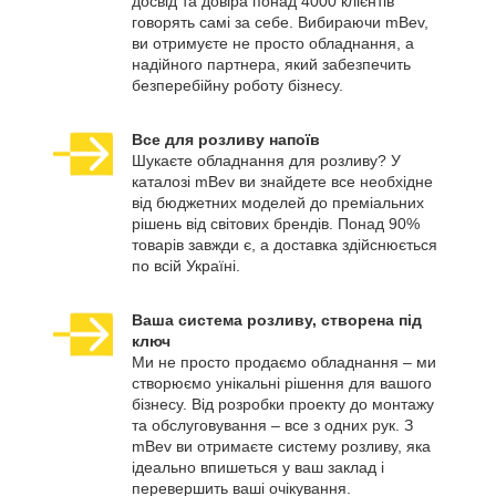
досвід та довіра понад 4000 клієнтів
говорять самі за себе. Вибираючи mBev,
ви отримуєте не просто обладнання, а
надійного партнера, який забезпечить
безперебійну роботу бізнесу.
Все для розливу напоїв
Шукаєте обладнання для розливу? У
каталозі mBev ви знайдете все необхідне
від бюджетних моделей до преміальних
рішень від світових брендів. Понад 90%
товарів завжди є, а доставка здійснюється
по всій Україні.
Ваша система розливу, створена під
ключ
Ми не просто продаємо обладнання – ми
створюємо унікальні рішення для вашого
бізнесу. Від розробки проекту до монтажу
та обслуговування – все з одних рук. З
mBev ви отримаєте систему розливу, яка
ідеально впишеться у ваш заклад і
перевершить ваші очікування.