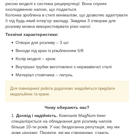
рисою моделі є система рециркуляції. Вона сприяє
охолодженню напою, що подається.
Колонка зроблена в стилі мінімалізм, що дозволяє адаптувати
її під будь-який інтер'єр закладу. Завдяки 3 отворам для
розливу можна використовувати різні напої.
Технічні характеристики:
Отвори для розливу – 3 шт.
Виходи під кран із різьбленням 5/8
Колір моделі – хром.
Внутрішні трубки виготовлені з нержавіючої сталі.
Матеріал стовпчика – латунь.
Для повноцінної роботи додатково знадобиться придбати
медальйони та крани.
Чому обирають нас?
Досвід і надійність.
Компанія MagNum-beer
спеціалізується на обладнання для розливу напоїв
більше 10-ти років. У нас бездоганна репутація, яку ми
дуже цінуємо. Проекти, які ми створюємо, стають