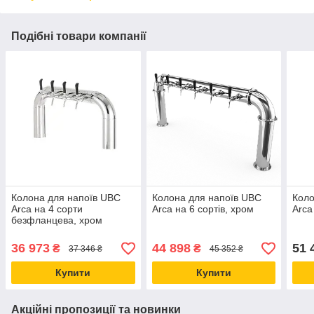
Подібні товари компанії
Колона для напоїв UBC
Колона для напоїв UBC
Коло
Arca на 4 сорти
Arca на 6 сортів, хром
Arca
безфланцева, хром
36 973
44 898
51 
₴
₴
37 346 ₴
45 352 ₴
Купити
Купити
Акційні пропозиції та новинки