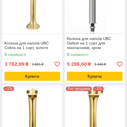
Колона для напоїв UBC
Колона для напоїв UBC
Gefest на 1 сорт для
Cobra на 1 сорт, золото
піногасників, хром
В наявності
В наявності
3 762,99
5 286,60
₴
₴
3 801 ₴
5 340 ₴
Купити
Купити
–1%
Топ продажів
–1%