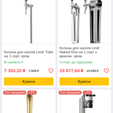
Колона для напоїв Lindr
Колона для напоїв Lindr Tube
Naked One на 1 сорт з
на 1 сорт, хром
краном, хром
В наявності
Готово до відправки
7 393,32
15 677,64
₴
₴
7 468 ₴
15 836 ₴
Купити
Купити
Топ продажів
–1%
Топ продажів
–1%