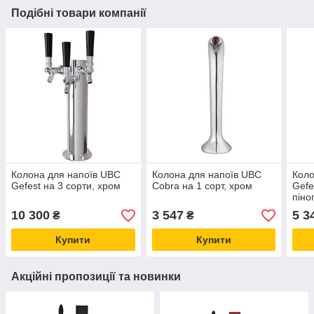
Подібні товари компанії
Колона для напоїв UBC
Колона для напоїв UBC
Коло
Gefest на 3 сорти, хром
Cobra на 1 сорт, хром
Gefe
піно
10 300
3 547
5 3
₴
₴
Купити
Купити
Акційні пропозиції та новинки