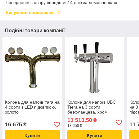
Повернення товару впродовж 14 днів за домовленістю
Всі умови повернення
Подібні товари компанії
Колона для напоїв Yara на
Колона для напоїв UBC
Коло
4 сорти з LED підсвіткою,
Terra на 3 сорти
на 3
золото
безфланцева, хром
підс
13 513,50
₴
16 675
11 
₴
13 650 ₴
Купити
Купити